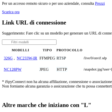
Per un accesso remoto sicuro o per uso aziendale, consulta
Prezzi
Scarica ora
Link URL di connessione
Suggerimento: Fare clic su un modello per generare un URL di connes
MODELLI
TIPO
PROTOCOLLO
FFMPEG
RTSP
326G
,
NC233W-IR
/live/0/onvif.sdp
JPEG
HTTP
NC128PW
/snapshot.jpg?u
* iSpyConnect non ha alcuna affiliazione, connessione o associazione co
Non forniamo alcuna garanzia o assicurazione che tu possa connetterti
Altre marche che iniziano con "L"