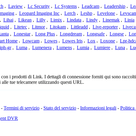
ch
,
Laview
,
Lc Security
,
Lc Systems
,
Leadcam
,
Leadership
,
Le
Imaging
,
Leopard Imaging Inc
,
Lerch
,
Leshp
,
Levelone
,
Levsca
,
Lihai
,
Likean
,
Lilly
,
Limix
,
Lindata
,
Lindy
,
Linemak
,
Linia
iquid
,
Litetec
,
Litmor
,
Litokam
,
Littleadd
,
Live-reporter
,
Livec
anta
,
Lonestar
,
Long Plus
,
Longdream
,
Longsafe
,
Longse
,
Lon
art Home
,
Lowcam
,
Lowes
,
Lowes Iris
,
Lox
,
Loxone
,
Lpr-hd
iph-gr
,
Luma
,
Lumenera
,
Lumens
,
Lumia
,
Lumiere
,
Luna
,
Lu
n i prodotti di Link. I dettagli di connessione forniti qui sono raccolti
 alle tue telecamere utilizzando questi URL.
-
Termini di servizio
-
Stato del servizio
-
Informazioni legali
-
Politica
Agent DVR