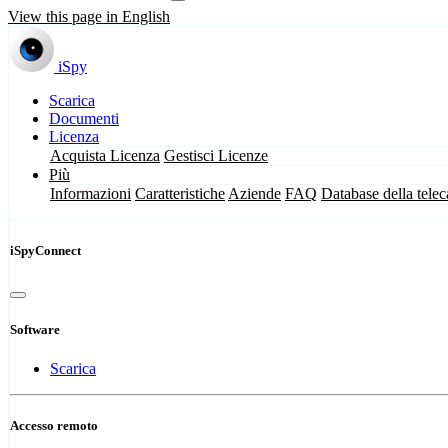
View this page in English
iSpy
Scarica
Documenti
Licenza
Acquista Licenza
Gestisci Licenze
Più
Informazioni
Caratteristiche
Aziende
FAQ
Database della tele
iSpyConnect
Software
Scarica
Accesso remoto