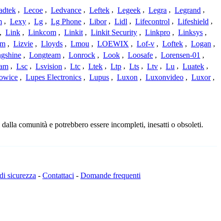
adtek
,
Lecoe
,
Ledvance
,
Leftek
,
Legeek
,
Legra
,
Legrand
,
m
,
Lexy
,
Lg
,
Lg Phone
,
Libor
,
Lidl
,
Lifecontrol
,
Lifeshield
,
,
Link
,
Linkcom
,
Linkit
,
Linkit Security
,
Linkpro
,
Linksys
,
am
,
Lizvie
,
Lloyds
,
Lmou
,
LOEWIX
,
Lof-v
,
Loftek
,
Logan
,
gshine
,
Longteam
,
Lonrock
,
Look
,
Loosafe
,
Lorensen-01
,
cam
,
Lsc
,
Lsvision
,
Ltc
,
Ltek
,
Ltp
,
Lts
,
Ltv
,
Lu
,
Luatek
,
owice
,
Lupes Electronics
,
Lupus
,
Luxon
,
Luxonvideo
,
Luxor
,
 dalla comunità e potrebbero essere incompleti, inesatti o obsoleti.
 di sicurezza
-
Contattaci
-
Domande frequenti