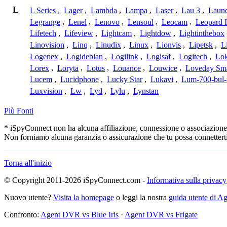
L
L Series
,
Lager
,
Lambda
,
Lampa
,
Laser
,
Lau 3
,
Laun
Legrange
,
Lenel
,
Lenovo
,
Lensoul
,
Leocam
,
Leopard 
Lifetech
,
Lifeview
,
Lightcam
,
Lightdow
,
Lightinthebox
Linovision
,
Linq
,
Linudix
,
Linux
,
Lionvis
,
Lipetsk
,
L
Logenex
,
Logidebian
,
Logilink
,
Logisaf
,
Logitech
,
Lok
Lorex
,
Loryta
,
Lotus
,
Louance
,
Louwice
,
Loveday Sm
Lucem
,
Lucidphone
,
Lucky Star
,
Lukavi
,
Lum-700-bul-
Luxvision
,
Lw
,
Lyd
,
Lylu
,
Lynstan
Più Fonti
* iSpyConnect non ha alcuna affiliazione, connessione o associazione co
Non forniamo alcuna garanzia o assicurazione che tu possa connetterti
Torna all'inizio
© Copyright 2011-2026 iSpyConnect.com -
Informativa sulla privacy
Nuovo utente?
Visita la homepage
o leggi la nostra
guida utente di 
Confronto:
Agent DVR vs Blue Iris
·
Agent DVR vs Frigate