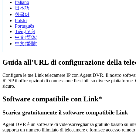
Italiano
日本語
한국어
Polski
Português
Tiếng Việt
中文(简体)
中文(繁體)
Guida all'URL di configurazione della tel
Configura le tue Link telecamere IP con Agent DVR. Il nostro software
RTSP ti offre opzioni di connessione flessibili su diverse piattaforme
sicuro.
Software compatibile con Link*
Scarica gratuitamente il software compatibile Link
Agent DVR è un software di videosorveglianza gratuito basato su intelli
supporta un numero illimitato di telecamere e fornisce accesso remoto