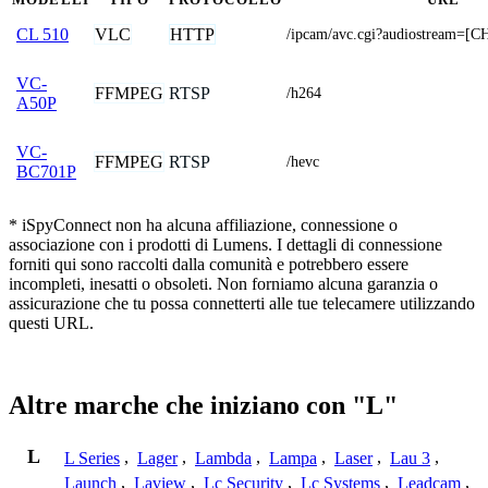
VLC
HTTP
CL 510
/ipcam/avc.cgi?audiostream=
VC-
FFMPEG
RTSP
/h264
A50P
VC-
FFMPEG
RTSP
/hevc
BC701P
* iSpyConnect non ha alcuna affiliazione, connessione o
associazione con i prodotti di Lumens. I dettagli di connessione
forniti qui sono raccolti dalla comunità e potrebbero essere
incompleti, inesatti o obsoleti. Non forniamo alcuna garanzia o
assicurazione che tu possa connetterti alle tue telecamere utilizzando
questi URL.
Altre marche che iniziano con "L"
L
L Series
,
Lager
,
Lambda
,
Lampa
,
Laser
,
Lau 3
,
Launch
,
Laview
,
Lc Security
,
Lc Systems
,
Leadcam
,