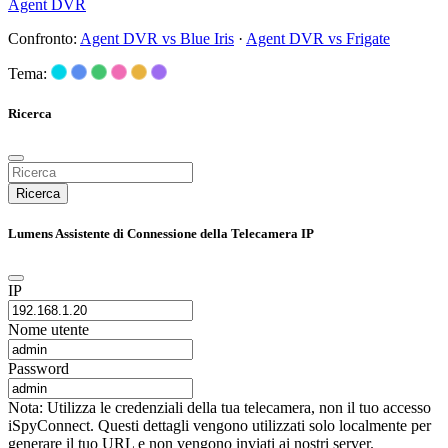
Agent DVR
Confronto:
Agent DVR vs Blue Iris
·
Agent DVR vs Frigate
Tema:
Ricerca
Ricerca
Lumens Assistente di Connessione della Telecamera IP
IP
Nome utente
Password
Nota: Utilizza le credenziali della tua telecamera, non il tuo accesso
iSpyConnect. Questi dettagli vengono utilizzati solo localmente per
generare il tuo URL e non vengono inviati ai nostri server.