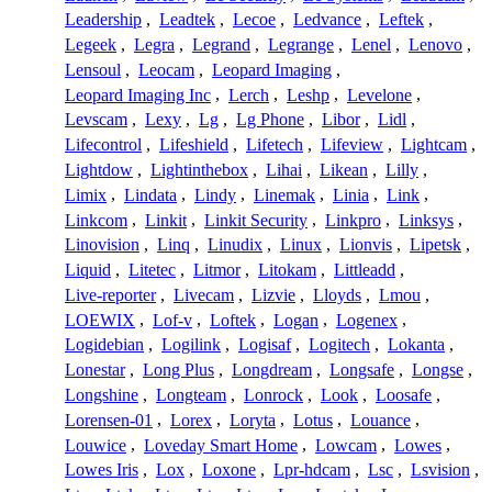
Leadership
,
Leadtek
,
Lecoe
,
Ledvance
,
Leftek
,
Legeek
,
Legra
,
Legrand
,
Legrange
,
Lenel
,
Lenovo
,
Lensoul
,
Leocam
,
Leopard Imaging
,
Leopard Imaging Inc
,
Lerch
,
Leshp
,
Levelone
,
Levscam
,
Lexy
,
Lg
,
Lg Phone
,
Libor
,
Lidl
,
Lifecontrol
,
Lifeshield
,
Lifetech
,
Lifeview
,
Lightcam
,
Lightdow
,
Lightinthebox
,
Lihai
,
Likean
,
Lilly
,
Limix
,
Lindata
,
Lindy
,
Linemak
,
Linia
,
Link
,
Linkcom
,
Linkit
,
Linkit Security
,
Linkpro
,
Linksys
,
Linovision
,
Linq
,
Linudix
,
Linux
,
Lionvis
,
Lipetsk
,
Liquid
,
Litetec
,
Litmor
,
Litokam
,
Littleadd
,
Live-reporter
,
Livecam
,
Lizvie
,
Lloyds
,
Lmou
,
LOEWIX
,
Lof-v
,
Loftek
,
Logan
,
Logenex
,
Logidebian
,
Logilink
,
Logisaf
,
Logitech
,
Lokanta
,
Lonestar
,
Long Plus
,
Longdream
,
Longsafe
,
Longse
,
Longshine
,
Longteam
,
Lonrock
,
Look
,
Loosafe
,
Lorensen-01
,
Lorex
,
Loryta
,
Lotus
,
Louance
,
Louwice
,
Loveday Smart Home
,
Lowcam
,
Lowes
,
Lowes Iris
,
Lox
,
Loxone
,
Lpr-hdcam
,
Lsc
,
Lsvision
,