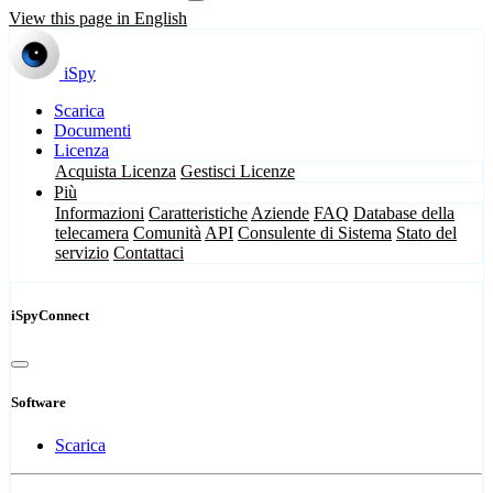
View this page in English
iSpy
Scarica
Documenti
Licenza
Acquista Licenza
Gestisci Licenze
Più
Informazioni
Caratteristiche
Aziende
FAQ
Database della
telecamera
Comunità
API
Consulente di Sistema
Stato del
servizio
Contattaci
iSpyConnect
Software
Scarica