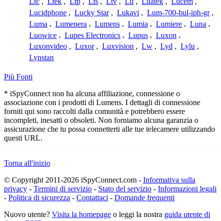
Ltc
,
Ltek
,
Ltp
,
Lts
,
Ltv
,
Lu
,
Luatek
,
Lucem
,
Lucidphone
,
Lucky Star
,
Lukavi
,
Lum-700-bul-iph-gr
,
Luma
,
Lumenera
,
Lumens
,
Lumia
,
Lumiere
,
Luna
,
Luowice
,
Lupes Electronics
,
Lupus
,
Luxon
,
Luxonvideo
,
Luxor
,
Luxvision
,
Lw
,
Lyd
,
Lylu
,
Lynstan
Più Fonti
* iSpyConnect non ha alcuna affiliazione, connessione o
associazione con i prodotti di Lumens. I dettagli di connessione
forniti qui sono raccolti dalla comunità e potrebbero essere
incompleti, inesatti o obsoleti. Non forniamo alcuna garanzia o
assicurazione che tu possa connetterti alle tue telecamere utilizzando
questi URL.
Torna all'inizio
© Copyright 2011-2026 iSpyConnect.com -
Informativa sulla
privacy
-
Termini di servizio
-
Stato del servizio
-
Informazioni legali
-
Politica di sicurezza
-
Contattaci
-
Domande frequenti
Nuovo utente?
Visita la homepage
o leggi la nostra
guida utente di