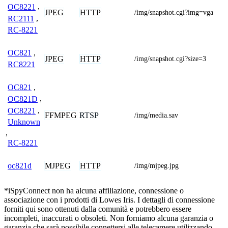
OC8221
,
JPEG
HTTP
/img/snapshot.cgi?img=vga
RC2111
,
RC-8221
OC821
,
JPEG
HTTP
/img/snapshot.cgi?size=3
RC8221
OC821
,
OC821D
,
OC8221
,
FFMPEG
RTSP
/img/media.sav
Unknown
,
RC-8221
MJPEG
HTTP
oc821d
/img/mjpeg.jpg
*iSpyConnect non ha alcuna affiliazione, connessione o
associazione con i prodotti di Lowes Iris. I dettagli di connessione
forniti qui sono ottenuti dalla comunità e potrebbero essere
incompleti, inaccurati o obsoleti. Non forniamo alcuna garanzia o
garanzia che sarà possibile connettersi alle telecamere utilizzando