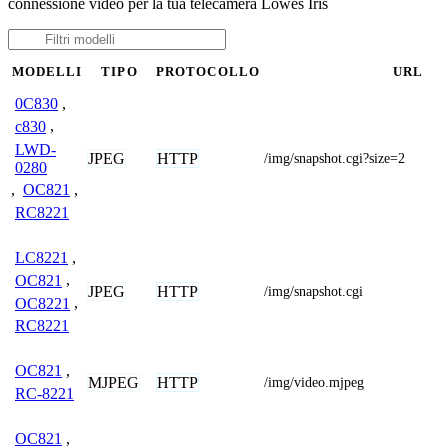
connessione video per la tua telecamera Lowes Iris
MODELLI
TIPO
PROTOCOLLO
URL
0C830
,
c830
,
LWD-
JPEG
HTTP
/img/snapshot.cgi?size=2
0280
,
OC821
,
RC8221
LC8221
,
OC821
,
JPEG
HTTP
/img/snapshot.cgi
OC8221
,
RC8221
OC821
,
MJPEG
HTTP
/img/video.mjpeg
RC-8221
OC821
,