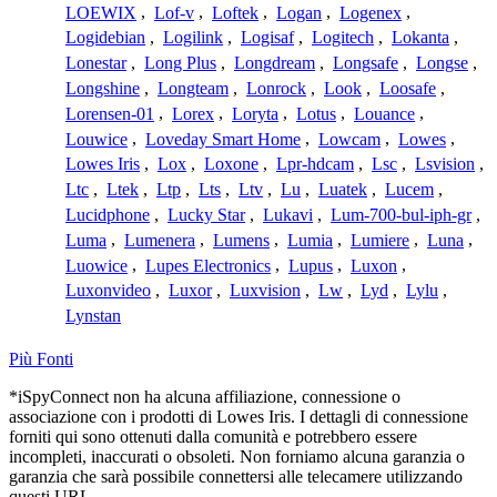
LOEWIX
,
Lof-v
,
Loftek
,
Logan
,
Logenex
,
Logidebian
,
Logilink
,
Logisaf
,
Logitech
,
Lokanta
,
Lonestar
,
Long Plus
,
Longdream
,
Longsafe
,
Longse
,
Longshine
,
Longteam
,
Lonrock
,
Look
,
Loosafe
,
Lorensen-01
,
Lorex
,
Loryta
,
Lotus
,
Louance
,
Louwice
,
Loveday Smart Home
,
Lowcam
,
Lowes
,
Lowes Iris
,
Lox
,
Loxone
,
Lpr-hdcam
,
Lsc
,
Lsvision
,
Ltc
,
Ltek
,
Ltp
,
Lts
,
Ltv
,
Lu
,
Luatek
,
Lucem
,
Lucidphone
,
Lucky Star
,
Lukavi
,
Lum-700-bul-iph-gr
,
Luma
,
Lumenera
,
Lumens
,
Lumia
,
Lumiere
,
Luna
,
Luowice
,
Lupes Electronics
,
Lupus
,
Luxon
,
Luxonvideo
,
Luxor
,
Luxvision
,
Lw
,
Lyd
,
Lylu
,
Lynstan
Più Fonti
*iSpyConnect non ha alcuna affiliazione, connessione o
associazione con i prodotti di Lowes Iris. I dettagli di connessione
forniti qui sono ottenuti dalla comunità e potrebbero essere
incompleti, inaccurati o obsoleti. Non forniamo alcuna garanzia o
garanzia che sarà possibile connettersi alle telecamere utilizzando
questi URL.