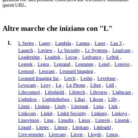
questi URL.
Altre marche che iniziano con "L"
L
L Series
,
Lager
,
Lambda
,
Lampa
,
Laser
,
Lau 3
,
Launch
,
Laview
,
Lc Security
,
Lc Systems
,
Leadcam
,
Leadership
,
Leadtek
,
Lecoe
,
Ledvance
,
Leftek
,
Legeek
,
Legra
,
Legrand
,
Legrange
,
Lenel
,
Lenovo
,
Lensoul
,
Leocam
,
Leopard Imaging
,
Leopard Imaging Inc
,
Lerch
,
Leshp
,
Levelone
,
Levscam
,
Lexy
,
Lg
,
Lg Phone
,
Libor
,
Lidl
,
Lifecontrol
,
Lifeshield
,
Lifetech
,
Lifeview
,
Lightcam
,
Lightdow
,
Lightinthebox
,
Lihai
,
Likean
,
Lilly
,
Limix
,
Lindata
,
Lindy
,
Linemak
,
Linia
,
Link
,
Linkcom
,
Linkit
,
Linkit Security
,
Linkpro
,
Linksys
,
Linovision
,
Linq
,
Linudix
,
Linux
,
Lionvis
,
Lipetsk
,
Liquid
,
Litetec
,
Litmor
,
Litokam
,
Littleadd
,
Live-reporter
,
Livecam
,
Lizvie
,
Lloyds
,
Lmou
,