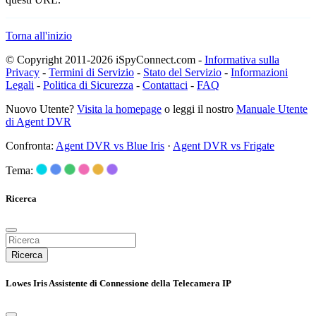
Torna all'inizio
© Copyright 2011-2026 iSpyConnect.com -
Informativa sulla
Privacy
-
Termini di Servizio
-
Stato del Servizio
-
Informazioni
Legali
-
Politica di Sicurezza
-
Contattaci
-
FAQ
Nuovo Utente?
Visita la homepage
o leggi il nostro
Manuale Utente
di Agent DVR
Confronta:
Agent DVR vs Blue Iris
·
Agent DVR vs Frigate
Tema:
Ricerca
Ricerca
Lowes Iris Assistente di Connessione della Telecamera IP