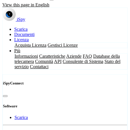
View this page in English
iSpy
Scarica
Documenti
Licenza
Acquista Licenza
Gestisci Licenze
Più
Informazioni
Caratteristiche
Aziende
FAQ
Database della
telecamera
Comunità
API
Consulente di Sistema
Stato del
servizio
Contattaci
iSpyConnect
Software
Scarica