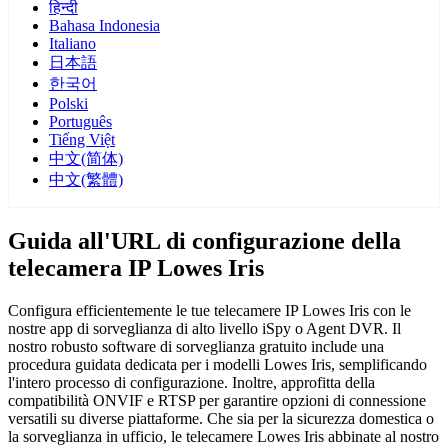
हिन्दी
Bahasa Indonesia
Italiano
日本語
한국어
Polski
Português
Tiếng Việt
中文(简体)
中文(繁體)
Guida all'URL di configurazione della
telecamera IP Lowes Iris
Configura efficientemente le tue telecamere IP Lowes Iris con le
nostre app di sorveglianza di alto livello iSpy o Agent DVR. Il
nostro robusto software di sorveglianza gratuito include una
procedura guidata dedicata per i modelli Lowes Iris, semplificando
l'intero processo di configurazione. Inoltre, approfitta della
compatibilità ONVIF e RTSP per garantire opzioni di connessione
versatili su diverse piattaforme. Che sia per la sicurezza domestica o
la sorveglianza in ufficio, le telecamere Lowes Iris abbinate al nostro