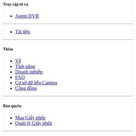
Truy cập từ xa
Agent DVR
Tài liệu
Thêm
Về
Tính năng
Doanh nghiệp
FAQ
Cơ sở dữ liệu Camera
Cộng đồng
Bản quyền
Mua Giấy phép
Quản lý Giấy phép