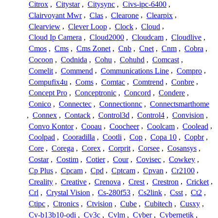
Citrox
,
Citystar
,
Citysync
,
Civs-ipc-6400
,
Clairvoyant Mwr
,
Clas
,
Clearone
,
Clearpix
,
Clearview
,
Clever Loop
,
Clock
,
Cloud
,
Cloud Ip Camera
,
Cloud2000
,
Cloudcam
,
Cloudlive
,
Cmos
,
Cms
,
Cms Zonet
,
Cnb
,
Cnet
,
Cnm
,
Cobra
,
Cocoon
,
Codnida
,
Cohu
,
Cohuhd
,
Comcast
,
Comelit
,
Commend
,
Communications Line
,
Compro
,
Compufix4u
,
Coms
,
Comtac
,
Comtrend
,
Conbre
,
Concept Pro
,
Conceptronic
,
Concord
,
Condere
,
Conico
,
Connectec
,
Connectionnc
,
Connectsmarthome
,
Connex
,
Contack
,
Control3d
,
Control4
,
Convision
,
Convo Kontor
,
Cooau
,
Coocheer
,
Coolcam
,
Coolead
,
Coolpad
,
Cooradilla
,
Cootli
,
Cop
,
Copa 10
,
Copbr
,
Core
,
Corega
,
Corex
,
Corprit
,
Corsee
,
Cosansys
,
Costar
,
Costim
,
Cotier
,
Cour
,
Covisec
,
Cowkey
,
Cp Plus
,
Cpcam
,
Cpd
,
Cptcam
,
Cpvan
,
Cr2100
,
Creality
,
Creative
,
Crenova
,
Crest
,
Crestron
,
Cricket
,
Crl
,
Crystal Vision
,
Cs-280f53
,
Cs2link
,
Csst
,
Ct2
,
Ctipc
,
Ctronics
,
Ctvision
,
Cube
,
Cubitech
,
Cusxy
,
Cv-b13b10-odi
,
Cv3c
,
Cvlm
,
Cyber
,
Cybernetik
,