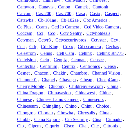
Camtronics
,
Camview
,
Camvision
,
Camwest
,
Camwon
,
Canavis
,
Canon
,
Cantek
,
Cantonk
,
Carcam
,
Cas-200
,
Cas-700
,
Casa
,
Casio
,
Casperi
,
Catawba
,
Cb-101ae
,
Cb-102ae
,
Cbc America
,
Cc Plus
,
Ccam
,
Ccd Ip Camera
,
Ccd Video Camera
,
Ccdcam
,
Cci
,
Cco
,
Cctv Sentry
,
Cctvhotdeals
,
Cctvman
,
Cctvr3
,
Cctvsecuritypros
,
Cctvstar
,
Ccy
,
Cda
,
Cdr
,
Cdr King
,
Cdxx
,
Cdxxcamera
,
Cechas
,
Celestrom
,
Celius
,
Cell Cam
,
Cellinx
,
Cellinx-sth775
,
Cellvision
,
Celu
,
Cengiz
,
Cennan
,
Censee
,
Centechia
,
Centrium
,
Centrix
,
Centronics
,
Cepsa
,
Cesnet
,
Chacon
,
Chakir
,
Chambre
,
Channel Vision
,
Channel01
,
Chapel
,
Chavega
,
Cheap
,
CheapCam
,
Cherry Mobile
,
Chicony
,
Childrenview.com
,
China
,
China Dragon
,
Chinavasion
,
Chinawest
,
Chine
,
Chinese
,
Chinese Lamp Camera
,
Chineseptz
,
Chineseum
,
Chingling
,
Chino
,
Chint
,
Choice
,
Chongro
,
Chortau
,
Chowha
,
Chrysalis
,
Chua
,
Chubb
,
Ciana Exports
,
Cib Security
,
Cina
,
Cinnado
,
Cip
,
Cipem
,
Ciqurix
,
Cisco
,
Cita
,
Citc
,
Citronix
,