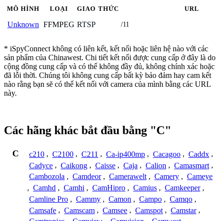
MÔ HÌNH
LOẠI
GIAO THỨC
URL
FFMPEG
RTSP
Unknown
/11
* iSpyConnect không có liên kết, kết nối hoặc liên hệ nào với các
sản phẩm của Chinawest. Chi tiết kết nối được cung cấp ở đây là do
cộng đồng cung cấp và có thể không đầy đủ, không chính xác hoặc
đã lỗi thời. Chúng tôi không cung cấp bất kỳ bảo đảm hay cam kết
nào rằng bạn sẽ có thể kết nối với camera của mình bằng các URL
này.
Các hãng khác bắt đầu bằng "C"
C
c210
,
C2100
,
C211
,
Ca-ip400mp
,
Cacagoo
,
Caddx
,
Cadyce
,
Caikong
,
Caisse
,
Caja
,
Calion
,
Camasmart
,
Cambozola
,
Camdeor
,
Camerawelt
,
Camery
,
Cameye
,
Camhd
,
Camhi
,
CamHipro
,
Camius
,
Camkeeper
,
Camline Pro
,
Cammy
,
Camon
,
Campo
,
Camqo
,
Camsafe
,
Camscam
,
Camsee
,
Camspot
,
Camstar
,