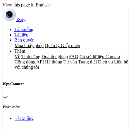
View this page in English
iSpy
Tải xuống
Tài liệu
Bản quyền
Mua Giấy phép
Quản lý Giấy phép
Thêm
Về
Tính năng
Doanh nghiệp
FAQ
Cơ sở dữ liệu Camera
Cộng đồng
API
Hệ thống Tư vấn
Trạng thái Dịch vụ
Liên hệ
với chúng tôi
iSpyConnect
Phần mềm
Tải xuống