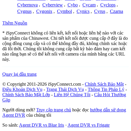
Cybernova
,
Cyberview
,
Cybo
,
Cycam
,
Cyclops
,
Cygnus
,
Cygonix
,
Cymbol
,
Cynics
,
Cyrus
,
Czarna
Thêm Nguồn
* iSpyConnect không có liên kết, kết nối hoặc liên hệ nào với các
sản phẩm của Chinawest. Chi tiết kết nối được cung cấp ở đây là do
cộng đồng cung cấp và có thể không đầy đủ, không chính xác hoặc
đã lỗi thời. Chúng tôi không cung cấp bất kỳ bảo đảm hay cam kết
nào rằng bạn sẽ có thể kết nối với camera của mình bằng các URL
này.
Quay lại đầu trang
© Copyright 2011-2026 iSpyConnect.com -
Chính Sách Bảo Mật
-
Điều Khoản Dịch Vụ
-
Trạng Thái Dịch Vụ
-
Thông Tin Pháp Lý
-
Chính Sách Bảo Mật Lớp
-
Liên Hệ Chúng Tôi
-
Câu Hỏi Thường
Gặp
Người dùng mới?
Truy cập trang chủ
hoặc đọc
hướng dẫn sử dụng
Agent DVR
của chúng tôi
So sánh:
Agent DVR vs Blue Iris
·
Agent DVR vs Frigate