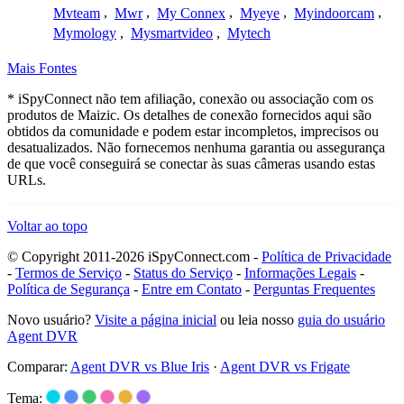
Mvteam
,
Mwr
,
My Connex
,
Myeye
,
Myindoorcam
,
Mymology
,
Mysmartvideo
,
Mytech
Mais Fontes
* iSpyConnect não tem afiliação, conexão ou associação com os
produtos de Maizic. Os detalhes de conexão fornecidos aqui são
obtidos da comunidade e podem estar incompletos, imprecisos ou
desatualizados. Não fornecemos nenhuma garantia ou assegurança
de que você conseguirá se conectar às suas câmeras usando estas
URLs.
Voltar ao topo
© Copyright 2011-2026 iSpyConnect.com -
Política de Privacidade
-
Termos de Serviço
-
Status do Serviço
-
Informações Legais
-
Política de Segurança
-
Entre em Contato
-
Perguntas Frequentes
Novo usuário?
Visite a página inicial
ou leia nosso
guia do usuário
Agent DVR
Comparar:
Agent DVR vs Blue Iris
·
Agent DVR vs Frigate
Tema: