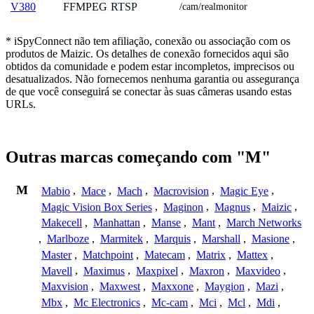
FFMPEG
RTSP
V380
/cam/realmonitor
* iSpyConnect não tem afiliação, conexão ou associação com os
produtos de Maizic. Os detalhes de conexão fornecidos aqui são
obtidos da comunidade e podem estar incompletos, imprecisos ou
desatualizados. Não fornecemos nenhuma garantia ou assegurança
de que você conseguirá se conectar às suas câmeras usando estas
URLs.
Outras marcas começando com "M"
M
Mabio
,
Mace
,
Mach
,
Macrovision
,
Magic Eye
,
Magic Vision Box Series
,
Maginon
,
Magnus
,
Maizic
,
Makecell
,
Manhattan
,
Manse
,
Mant
,
March Networks
,
Marlboze
,
Marmitek
,
Marquis
,
Marshall
,
Masione
,
Master
,
Matchpoint
,
Matecam
,
Matrix
,
Mattex
,
Mavell
,
Maximus
,
Maxpixel
,
Maxron
,
Maxvideo
,
Maxvision
,
Maxwest
,
Maxxone
,
Maygion
,
Mazi
,
Mbx
,
Mc Electronics
,
Mc-cam
,
Mci
,
Mcl
,
Mdi
,