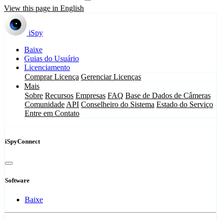
View this page in English
iSpy
Baixe
Guias do Usuário
Licenciamento
Comprar Licença
Gerenciar Licenças
Mais
Sobre
Recursos
Empresas
FAQ
Base de Dados de Câmeras
Comunidade
API
Conselheiro do Sistema
Estado do Serviço
Entre em Contato
iSpyConnect
Software
Baixe