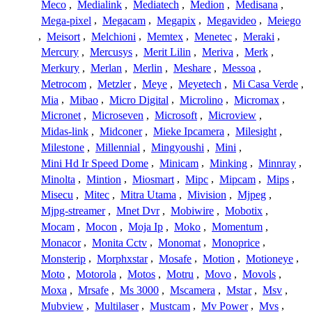
Meco
,
Medialink
,
Mediatech
,
Medion
,
Medisana
,
Mega-pixel
,
Megacam
,
Megapix
,
Megavideo
,
Meiego
,
Meisort
,
Melchioni
,
Memtex
,
Menetec
,
Meraki
,
Mercury
,
Mercusys
,
Merit Lilin
,
Meriva
,
Merk
,
Merkury
,
Merlan
,
Merlin
,
Meshare
,
Messoa
,
Metrocom
,
Metzler
,
Meye
,
Meyetech
,
Mi Casa Verde
,
Mia
,
Mibao
,
Micro Digital
,
Microlino
,
Micromax
,
Micronet
,
Microseven
,
Microsoft
,
Microview
,
Midas-link
,
Midconer
,
Mieke Ipcamera
,
Milesight
,
Milestone
,
Millennial
,
Mingyoushi
,
Mini
,
Mini Hd Ir Speed Dome
,
Minicam
,
Minking
,
Minnray
,
Minolta
,
Mintion
,
Miosmart
,
Mipc
,
Mipcam
,
Mips
,
Misecu
,
Mitec
,
Mitra Utama
,
Mivision
,
Mjpeg
,
Mjpg-streamer
,
Mnet Dvr
,
Mobiwire
,
Mobotix
,
Mocam
,
Mocon
,
Moja Ip
,
Moko
,
Momentum
,
Monacor
,
Monita Cctv
,
Monomat
,
Monoprice
,
Monsterip
,
Morphxstar
,
Mosafe
,
Motion
,
Motioneye
,
Moto
,
Motorola
,
Motos
,
Motru
,
Movo
,
Movols
,
Moxa
,
Mrsafe
,
Ms 3000
,
Mscamera
,
Mstar
,
Msv
,
Mubview
,
Multilaser
,
Mustcam
,
Mv Power
,
Mvs
,