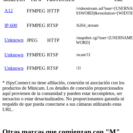
/videostream.asf?user=[USER
A12
FFMPEG
HTTP
SSWORD]&resolution=[WIDTH
FFMPEG
RTSP
IP-600
/h264_stream
/snapshot.cgi?user=[USERNA
Unknown
JPEG
HTTP
WORD]
FFMPEG
RTSP
Unknown
/ucast/11
FFMPEG
RTSP
Unknown
/11
* iSpyConnect no tiene afiliación, conexión ni asociación con los
productos de Minicam. Los detalles de conexión proporcionados
aquí provienen de la comunidad y pueden estar incompletos, ser
inexactos o estar desactualizados. No proporcionamos garantía ni
respaldo de que pueda conectarse a sus cámaras utilizando estas
URL.
Otras marcas que comienzan con "M"