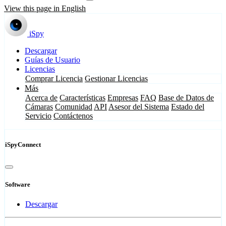
View this page in English
iSpy
Descargar
Guías de Usuario
Licencias
Comprar Licencia
Gestionar Licencias
Más
Acerca de
Características
Empresas
FAQ
Base de Datos de
Cámaras
Comunidad
API
Asesor del Sistema
Estado del
Servicio
Contáctenos
iSpyConnect
Software
Descargar