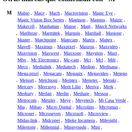
M
Mabio
,
Mace
,
Mach
,
Macrovision
,
Magic Eye
,
Magic Vision Box Series
,
Maginon
,
Magnus
,
Maizic
,
Makecell
,
Manhattan
,
Manse
,
Mant
,
March Networks
,
Marlboze
,
Marmitek
,
Marquis
,
Marshall
,
Masione
,
Master
,
Matchpoint
,
Matecam
,
Matrix
,
Mattex
,
Mavell
,
Maximus
,
Maxpixel
,
Maxron
,
Maxvideo
,
Maxvision
,
Maxwest
,
Maxxone
,
Maygion
,
Mazi
,
Mbx
,
Mc Electronics
,
Mc-cam
,
Mci
,
Mcl
,
Mdi
,
Meco
,
Medialink
,
Mediatech
,
Medion
,
Medisana
,
Mega-pixel
,
Megacam
,
Megapix
,
Megavideo
,
Meiego
,
Meisort
,
Melchioni
,
Memtex
,
Menetec
,
Meraki
,
Mercury
,
Mercusys
,
Merit Lilin
,
Meriva
,
Merk
,
Merkury
,
Merlan
,
Merlin
,
Meshare
,
Messoa
,
Metrocom
,
Metzler
,
Meye
,
Meyetech
,
Mi Casa Verde
,
Mia
,
Mibao
,
Micro Digital
,
Microlino
,
Micromax
,
Micronet
,
Microseven
,
Microsoft
,
Microview
,
Midas-link
,
Midconer
,
Mieke Ipcamera
,
Milesight
,
Milestone
,
Millennial
,
Mingyoushi
,
Mini
,