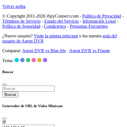
Volver arriba
© Copyright 2011-2026 iSpyConnect.com -
Política de Privacidad
-
Términos de Servicio
-
Estado del Servicio
-
Información Legal
-
Política de Seguridad
-
Contáctenos
-
Preguntas Frecuentes
¿Nuevo usuario?
Visite la página principal
o lea nuestra
guía del
usuario de Agent DVR
Comparar:
Agent DVR vs Blue Iris
·
Agent DVR vs Frigate
Tema:
Buscar
Buscar
Generador de URL de Video Minicam
IP