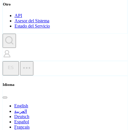
Otro
API
Asesor del Sistema
Estado del Servicio
ES
Idioma
English
العربية
Deutsch
Español
Français