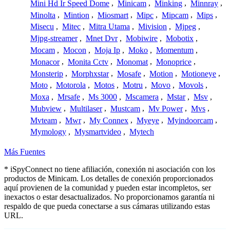
Mini Hd Ir Speed Dome
,
Minicam
,
Minking
,
Minnray
,
Minolta
,
Mintion
,
Miosmart
,
Mipc
,
Mipcam
,
Mips
,
Misecu
,
Mitec
,
Mitra Utama
,
Mivision
,
Mjpeg
,
Mjpg-streamer
,
Mnet Dvr
,
Mobiwire
,
Mobotix
,
Mocam
,
Mocon
,
Moja Ip
,
Moko
,
Momentum
,
Monacor
,
Monita Cctv
,
Monomat
,
Monoprice
,
Monsterip
,
Morphxstar
,
Mosafe
,
Motion
,
Motioneye
,
Moto
,
Motorola
,
Motos
,
Motru
,
Movo
,
Movols
,
Moxa
,
Mrsafe
,
Ms 3000
,
Mscamera
,
Mstar
,
Msv
,
Mubview
,
Multilaser
,
Mustcam
,
Mv Power
,
Mvs
,
Mvteam
,
Mwr
,
My Connex
,
Myeye
,
Myindoorcam
,
Mymology
,
Mysmartvideo
,
Mytech
Más Fuentes
* iSpyConnect no tiene afiliación, conexión ni asociación con los
productos de Minicam. Los detalles de conexión proporcionados
aquí provienen de la comunidad y pueden estar incompletos, ser
inexactos o estar desactualizados. No proporcionamos garantía ni
respaldo de que pueda conectarse a sus cámaras utilizando estas
URL.