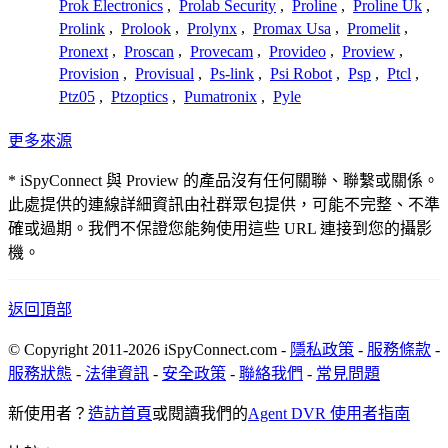
Prok Electronics
,
Prolab Security
,
Proline
,
Proline Uk
,
Prolink
,
Prolook
,
Prolynx
,
Promax Usa
,
Promelit
,
Pronext
,
Proscan
,
Provecam
,
Provideo
,
Proview
,
Provision
,
Provisual
,
Ps-link
,
Psi Robot
,
Psp
,
Ptcl
,
Ptz05
,
Ptzoptics
,
Pumatronix
,
Pyle
更多來源
* iSpyConnect 與 Proview 的產品沒有任何關聯、聯繫或關係。
此處提供的連線詳細資訊由社群眾包提供，可能不完整、不準
確或過期。我們不保證您能夠使用這些 URL 連接到您的攝影
機。
返回頂部
© Copyright 2011-2026 iSpyConnect.com -
隱私政策
-
服務條款
-
服務狀態
-
法律資訊
-
安全政策
-
聯絡我們
-
常見問題
新使用者？
造訪首頁
或閱讀我們的
Agent DVR 使用者指南