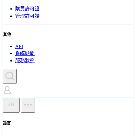
購買許可證
管理許可證
其他
API
系統顧問
服務狀態
ZH
語言