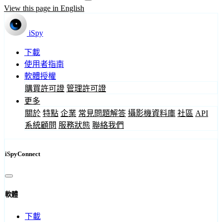
View this page in English
iSpy
下載
使用者指南
軟體授權
購買許可證
管理許可證
更多
關於
特點
企業
常見問題解答
攝影機資料庫
社區
API
系統顧問
服務狀態
聯絡我們
iSpyConnect
軟體
下載