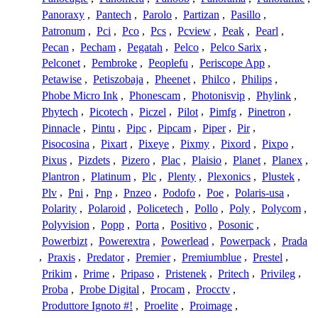
Panoraxy
,
Pantech
,
Parolo
,
Partizan
,
Pasillo
,
Patronum
,
Pci
,
Pco
,
Pcs
,
Pcview
,
Peak
,
Pearl
,
Pecan
,
Pecham
,
Pegatah
,
Pelco
,
Pelco Sarix
,
Pelconet
,
Pembroke
,
Peoplefu
,
Periscope App
,
Petawise
,
Petiszobaja
,
Pheenet
,
Philco
,
Philips
,
Phobe Micro Ink
,
Phonescam
,
Photonisvip
,
Phylink
,
Phytech
,
Picotech
,
Piczel
,
Pilot
,
Pimfg
,
Pinetron
,
Pinnacle
,
Pintu
,
Pipc
,
Pipcam
,
Piper
,
Pir
,
Pisocosina
,
Pixart
,
Pixeye
,
Pixmy
,
Pixord
,
Pixpo
,
Pixus
,
Pizdets
,
Pizero
,
Plac
,
Plaisio
,
Planet
,
Planex
,
Plantron
,
Platinum
,
Plc
,
Plenty
,
Plexonics
,
Plustek
,
Plv
,
Pni
,
Pnp
,
Pnzeo
,
Podofo
,
Poe
,
Polaris-usa
,
Polarity
,
Polaroid
,
Policetech
,
Pollo
,
Poly
,
Polycom
,
Polyvision
,
Popp
,
Porta
,
Positivo
,
Posonic
,
Powerbizt
,
Powerextra
,
Powerlead
,
Powerpack
,
Prada
,
Praxis
,
Predator
,
Premier
,
Premiumblue
,
Prestel
,
Prikim
,
Prime
,
Pripaso
,
Pristenek
,
Pritech
,
Privileg
,
Proba
,
Probe Digital
,
Procam
,
Procctv
,
Produttore Ignoto #!
,
Proelite
,
Proimage
,