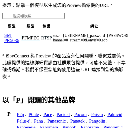
提示：點擊一個模型以生成您的Proview攝像機的URL。
模型
類型
協議
網址
SM-
/user=[USERNAME]_password=[PASSWOR
FFMPEG
RTSP
hannel=0_stream=0&onvif=0.sdp
PR5036
* iSpyConnect 與 Proview 的產品沒有任何關聯、聯繫或關係。
此處提供的連線詳細資訊由社群眾包提供，可能不完整、不準
確或過期。我們不保證您能夠使用這些 URL 連接到您的攝影
機。
以「P」開頭的其他品牌
P
P2p
,
P6lite
,
Pace
,
Pacidal
,
Pacom
,
Paisan
,
Palmvid
,
Palus-f
,
Pana
,
Panasonic
,
Panatek
,
Pangolin
,
Panoeagle
,
Panomera
,
Panoob
,
Panorama
,
Panoramic
,