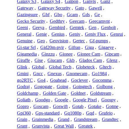
Galaxy S3
,
Galaxy S4
,
Galpon
,
Ganvis
,
Ganz
,
Gateway
,
Gateway Security
,
Gato
,
Gawell
,
Gazingsure
,
Gbf
,
Gbo
,
Gcam
,
Gds
,
Ge
,
Gecko Security
,
Gedthry
,
Geecam
,
Geecamvnt
,
Geeni
,
Geeya
,
Gembird
,
Gemtek
,
Gen
,
Genbolt
,
General
,
Genie
,
Genius
,
Geniv
,
Geniv Flux
,
Genrui
,
Genuine
,
Geo
,
Geovision
,
Gertec
,
Gf-pumps
,
Gi-star Srl
,
Gid20m-pvir
,
Gifran
,
Giga
,
Gigaeye
,
Gigamedia
,
Ginzzu
,
Gionee
,
Gionee Cam
,
Gipcam
,
Giraffe
,
Gise
,
Giucam
,
Gkb
,
Glados Cam
,
Glenz
,
Glink
,
Global
,
Global Tech
,
Globeteck
,
Gltech
,
Gmini
,
Gncc
,
Gnexus
,
Gnomecam
,
Go1984
,
go2RTC
,
Go4
,
Goahead
,
Goclever
,
Gocomma
,
Godraj
,
Gogogate
,
Going
,
Goingtech
,
Golbong
,
Goldchamp
,
Golden Gate
,
Goldnet
,
Goldstream
,
Goliath
,
Goodgo
,
Google
,
Google Pixel
,
Goospy
,
Gopro
,
Goscam
,
Goswift
,
Gotab
,
Gotake
,
Gotme
,
Gpi360
,
Gps-standard
,
Gq1080p
,
Gqd
,
Grafeio
,
Grain
,
Grainmedia
,
Grand
,
Grandstream
,
Grandtec
,
Grant
,
Granvista
,
Great Wall
,
Greatek
,