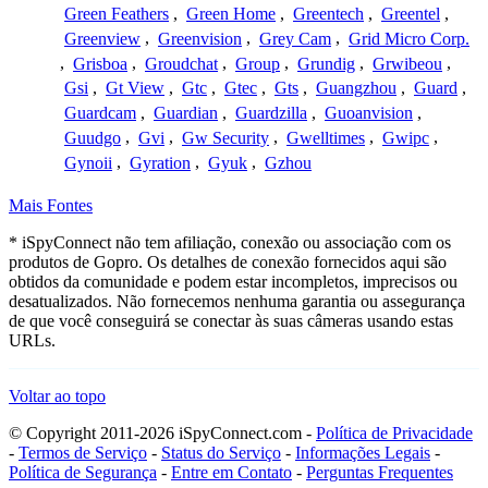
Green Feathers
,
Green Home
,
Greentech
,
Greentel
,
Greenview
,
Greenvision
,
Grey Cam
,
Grid Micro Corp.
,
Grisboa
,
Groudchat
,
Group
,
Grundig
,
Grwibeou
,
Gsi
,
Gt View
,
Gtc
,
Gtec
,
Gts
,
Guangzhou
,
Guard
,
Guardcam
,
Guardian
,
Guardzilla
,
Guoanvision
,
Guudgo
,
Gvi
,
Gw Security
,
Gwelltimes
,
Gwipc
,
Gynoii
,
Gyration
,
Gyuk
,
Gzhou
Mais Fontes
* iSpyConnect não tem afiliação, conexão ou associação com os
produtos de Gopro. Os detalhes de conexão fornecidos aqui são
obtidos da comunidade e podem estar incompletos, imprecisos ou
desatualizados. Não fornecemos nenhuma garantia ou assegurança
de que você conseguirá se conectar às suas câmeras usando estas
URLs.
Voltar ao topo
© Copyright 2011-2026 iSpyConnect.com -
Política de Privacidade
-
Termos de Serviço
-
Status do Serviço
-
Informações Legais
-
Política de Segurança
-
Entre em Contato
-
Perguntas Frequentes