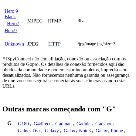
Hero 9
Black
MJPEG
RTMP
/live
,
Hero7
,
Hero9
JPEG
HTTP
Unknown
/jpg/image.jpg?size=3
* iSpyConnect não tem afiliação, conexão ou associação com os
produtos de Gopro. Os detalhes de conexão fornecidos aqui são
obtidos da comunidade e podem estar incompletos, imprecisos ou
desatualizados. Não fornecemos nenhuma garantia ou assegurança
de que você conseguirá se conectar às suas câmeras usando estas
URLs.
Outras marcas começando com "G"
G
G180
,
G4direct
,
Gadinan
,
Gadnic
,
Gadspot
,
Gaines Dvr
,
Galaxy
,
Galaxy Note3
,
Galaxy Phone
,