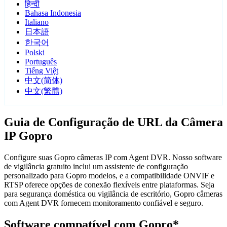
हिन्दी
Bahasa Indonesia
Italiano
日本語
한국어
Polski
Português
Tiếng Việt
中文(简体)
中文(繁體)
Guia de Configuração de URL da Câmera
IP Gopro
Configure suas Gopro câmeras IP com Agent DVR. Nosso software
de vigilância gratuito inclui um assistente de configuração
personalizado para Gopro modelos, e a compatibilidade ONVIF e
RTSP oferece opções de conexão flexíveis entre plataformas. Seja
para segurança doméstica ou vigilância de escritório, Gopro câmeras
com Agent DVR fornecem monitoramento confiável e seguro.
Software compatível com Gopro*