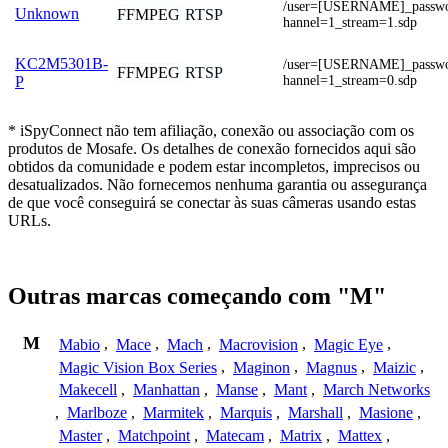
/user=[USERNAME]_pass
Unknown
FFMPEG
RTSP
hannel=1_stream=1.sdp
KC2M5301B-
/user=[USERNAME]_pass
FFMPEG
RTSP
hannel=1_stream=0.sdp
P
* iSpyConnect não tem afiliação, conexão ou associação com os
produtos de Mosafe. Os detalhes de conexão fornecidos aqui são
obtidos da comunidade e podem estar incompletos, imprecisos ou
desatualizados. Não fornecemos nenhuma garantia ou assegurança
de que você conseguirá se conectar às suas câmeras usando estas
URLs.
Outras marcas começando com "M"
M
Mabio
,
Mace
,
Mach
,
Macrovision
,
Magic Eye
,
Magic Vision Box Series
,
Maginon
,
Magnus
,
Maizic
,
Makecell
,
Manhattan
,
Manse
,
Mant
,
March Networks
,
Marlboze
,
Marmitek
,
Marquis
,
Marshall
,
Masione
,
Master
,
Matchpoint
,
Matecam
,
Matrix
,
Mattex
,