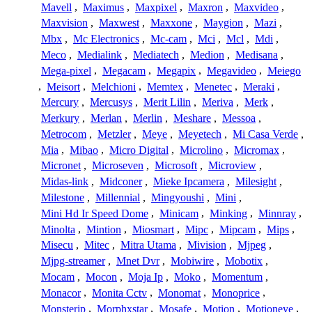
Mavell
,
Maximus
,
Maxpixel
,
Maxron
,
Maxvideo
,
Maxvision
,
Maxwest
,
Maxxone
,
Maygion
,
Mazi
,
Mbx
,
Mc Electronics
,
Mc-cam
,
Mci
,
Mcl
,
Mdi
,
Meco
,
Medialink
,
Mediatech
,
Medion
,
Medisana
,
Mega-pixel
,
Megacam
,
Megapix
,
Megavideo
,
Meiego
,
Meisort
,
Melchioni
,
Memtex
,
Menetec
,
Meraki
,
Mercury
,
Mercusys
,
Merit Lilin
,
Meriva
,
Merk
,
Merkury
,
Merlan
,
Merlin
,
Meshare
,
Messoa
,
Metrocom
,
Metzler
,
Meye
,
Meyetech
,
Mi Casa Verde
,
Mia
,
Mibao
,
Micro Digital
,
Microlino
,
Micromax
,
Micronet
,
Microseven
,
Microsoft
,
Microview
,
Midas-link
,
Midconer
,
Mieke Ipcamera
,
Milesight
,
Milestone
,
Millennial
,
Mingyoushi
,
Mini
,
Mini Hd Ir Speed Dome
,
Minicam
,
Minking
,
Minnray
,
Minolta
,
Mintion
,
Miosmart
,
Mipc
,
Mipcam
,
Mips
,
Misecu
,
Mitec
,
Mitra Utama
,
Mivision
,
Mjpeg
,
Mjpg-streamer
,
Mnet Dvr
,
Mobiwire
,
Mobotix
,
Mocam
,
Mocon
,
Moja Ip
,
Moko
,
Momentum
,
Monacor
,
Monita Cctv
,
Monomat
,
Monoprice
,
Monsterip
,
Morphxstar
,
Mosafe
,
Motion
,
Motioneye
,