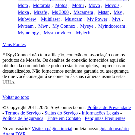
Moto
,
Motorola
,
Motos
,
Motru
,
Movo
,
Movols
,
Moxa
,
Mrsafe
,
Ms 3000
,
Mscamera
,
Mstar
,
Msv
,
Mubview
,
Multilaser
,
Mustcam
,
Mv Power
,
Mvs
,
Mvteam
,
Mwr
,
My Connex
,
Myeye
,
Myindoorcam
,
Mymology
,
Mysmartvideo
,
Mytech
Mais Fontes
* iSpyConnect não tem afiliação, conexão ou associação com os
produtos de Mosafe. Os detalhes de conexão fornecidos aqui são
obtidos da comunidade e podem estar incompletos, imprecisos ou
desatualizados. Não fornecemos nenhuma garantia ou assegurança
de que você conseguirá se conectar às suas câmeras usando estas
URLs.
Voltar ao topo
© Copyright 2011-2026 iSpyConnect.com -
Política de Privacidade
-
Termos de Serviço
-
Status do Serviço
-
Informações Legais
-
Política de Segurança
-
Entre em Contato
-
Perguntas Frequentes
Novo usuário?
Visite a página inicial
ou leia nosso
guia do usuário
Agent DVR