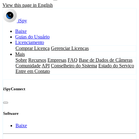
View this page in English
iSpy
Baixe
Guias do Usuário
Licenciamento
Comprar Licença
Gerenciar Licenças
Mais
Sobre
Recursos
Empresas
FAQ
Base de Dados de Câmeras
Comunidade
API
Conselheiro do Sistema
Estado do Serviço
Entre em Contato
iSpyConnect
Software
Baixe