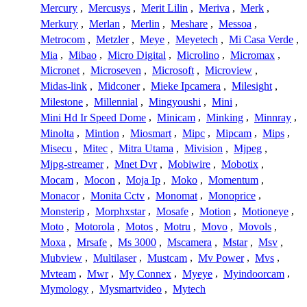
Mercury
,
Mercusys
,
Merit Lilin
,
Meriva
,
Merk
,
Merkury
,
Merlan
,
Merlin
,
Meshare
,
Messoa
,
Metrocom
,
Metzler
,
Meye
,
Meyetech
,
Mi Casa Verde
,
Mia
,
Mibao
,
Micro Digital
,
Microlino
,
Micromax
,
Micronet
,
Microseven
,
Microsoft
,
Microview
,
Midas-link
,
Midconer
,
Mieke Ipcamera
,
Milesight
,
Milestone
,
Millennial
,
Mingyoushi
,
Mini
,
Mini Hd Ir Speed Dome
,
Minicam
,
Minking
,
Minnray
,
Minolta
,
Mintion
,
Miosmart
,
Mipc
,
Mipcam
,
Mips
,
Misecu
,
Mitec
,
Mitra Utama
,
Mivision
,
Mjpeg
,
Mjpg-streamer
,
Mnet Dvr
,
Mobiwire
,
Mobotix
,
Mocam
,
Mocon
,
Moja Ip
,
Moko
,
Momentum
,
Monacor
,
Monita Cctv
,
Monomat
,
Monoprice
,
Monsterip
,
Morphxstar
,
Mosafe
,
Motion
,
Motioneye
,
Moto
,
Motorola
,
Motos
,
Motru
,
Movo
,
Movols
,
Moxa
,
Mrsafe
,
Ms 3000
,
Mscamera
,
Mstar
,
Msv
,
Mubview
,
Multilaser
,
Mustcam
,
Mv Power
,
Mvs
,
Mvteam
,
Mwr
,
My Connex
,
Myeye
,
Myindoorcam
,
Mymology
,
Mysmartvideo
,
Mytech