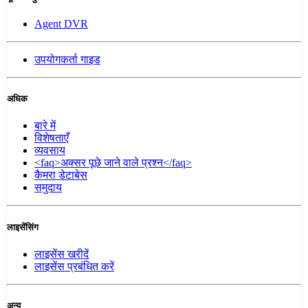
Agent DVR
उपयोगकर्ता गाइड
अधिक
बारे में
विशेषताएँ
व्यवसाय
<faq>अक्सर पूछे जाने वाले प्रश्न</faq>
कैमरा डेटाबेस
समुदाय
लाइसेंसिंग
लाइसेंस खरीदें
लाइसेंस प्रबंधित करें
अन्य