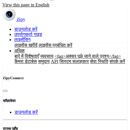
View this page in English
iSpy
डाउनलोड करें
उपयोगकर्ता गाइड
लाइसेंसिंग
लाइसेंस खरीदें
लाइसेंस प्रबंधित करें
अधिक
बारे में
विशेषताएँ
व्यवसाय
<faq>अक्सर पूछे जाने वाले प्रश्न</faq>
कैमरा डेटाबेस
समुदाय
API
सिस्टम सलाहकार
सेवा स्थिति
संपर्क करें
iSpyConnect
सॉफ़्टवेयर
डाउनलोड करें
दूरस्थ पहुँच