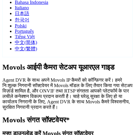
Bahasa Indonesia
Italiano
日本語
한국어
Polski
Português
Tiếng Việt
中文(简体)
中文(繁體)
Movols आईपी कैमरा सेटअप यूआरएल गाइड
Agent DVR के साथ अपने Movols IP कैमरों को कॉन्फ़िगर करें। हमरे
निःशुल्क निगरानी सॉफ़्टवेयर में Movols मॉडल के लिए तैयार किया गया सेटअप
विज़ार्ड शामिल है, और ONVIF तथा RTSP संगतता आपको प्लेटफॉर्म के पार
लचीले कनेक्शन विकल्प प्रदान करती है। चाहे घरेलू सुरक्षा के लिए हो या
कार्यालय निगरानी के लिए, Agent DVR के साथ Movols कैमरे विश्वसनीय,
सुरक्षित निगरानी प्रदान करते हैं।
Movols संगत सॉफ़्टवेयर*
मुफ्त डाउनलोड करें Movols संगत सॉफ़्टवेयर