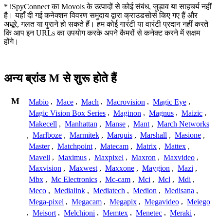
* iSpyConnect का Movols के उत्पादों से कोई संबंध, जुड़ाव या साहचर्य नहीं
है। यहाँ दी गई कनेक्शन विवरण समुदाय द्वारा क्राउडसोर्स किए गए हैं और
अधूरे, गलत या पुराने हो सकते हैं। हम कोई गारंटी या वारंटी प्रदान नहीं करते
कि आप इन URLs का उपयोग करके अपने कैमरों से कनेक्ट करने में सक्षम
होंगे।
अन्य ब्रांड M से शुरू होते हैं
M
Mabio
,
Mace
,
Mach
,
Macrovision
,
Magic Eye
,
Magic Vision Box Series
,
Maginon
,
Magnus
,
Maizic
,
Makecell
,
Manhattan
,
Manse
,
Mant
,
March Networks
,
Marlboze
,
Marmitek
,
Marquis
,
Marshall
,
Masione
,
Master
,
Matchpoint
,
Matecam
,
Matrix
,
Mattex
,
Mavell
,
Maximus
,
Maxpixel
,
Maxron
,
Maxvideo
,
Maxvision
,
Maxwest
,
Maxxone
,
Maygion
,
Mazi
,
Mbx
,
Mc Electronics
,
Mc-cam
,
Mci
,
Mcl
,
Mdi
,
Meco
,
Medialink
,
Mediatech
,
Medion
,
Medisana
,
Mega-pixel
,
Megacam
,
Megapix
,
Megavideo
,
Meiego
,
Meisort
,
Melchioni
,
Memtex
,
Menetec
,
Meraki
,