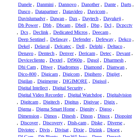
Danele
,
Danmini
,
Dannovo
,
Danother
,
Dante
,
Darts
,
Dasco
,
Datapartner
,
Datavideo
,
Davicom
,
Davislumadvr
,
Dawan
,
Dax
,
Daytech
,
Dayukeji
,
Db Power
,
Dbb
,
Dbcam
,
Dbell
,
Dbp
,
Dcl
,
Dcpcctv
,
Dcs
,
Declink
,
Dedicated Micros
,
Deecam
,
Deep Sentinel
,
Defaway
,
Defender
,
Defeway
,
Dekco
,
Dekel
,
Delaval
,
Delcatec
,
Dell
,
Delphi
,
Deltaco
,
Denavo
,
Dentech
,
Denver
,
Dericam
,
Detec
,
Devant
,
Deviceclientq
,
Dextel
,
Df960p
,
Dgsol
,
Dharmesh
,
Dhi Cam
,
Dhwe
,
Diadromos
,
Diamond
,
Dianwan
,
Dico-800
,
Digicam
,
Digicom
,
Digihero
,
Digijet
,
Digilan
,
Digimerge
,
DIGIMORE
,
Digisol
,
Digital Intellect
,
Digital Security
,
Digital Video Recorder
,
Digital Watchdog
,
Digitalvision
,
Digitcam
,
Digitech
,
Digitus
,
Digivue
,
Digix
,
Digma
,
Digma Smart Home
,
Dignity
,
Digoo
,
Dimension
,
Dimos
,
Dinesh
,
Dinon
,
Dinox
,
Diopoint
,
Discover
,
Discovery
,
Dish-cam
,
Diske
,
Diverse
,
Diviotec
,
Divis
,
Divisat
,
Dixie
,
Dizink
,
Dkseg
,
Dl Cam
,
Dlt Plenty
,
Dm365 Ipnc
,
Dmp
,
Dmzok
,