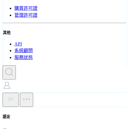
購買許可證
管理許可證
其他
API
系統顧問
服務狀態
ZH
語言