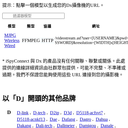
提示：點擊一個模型以生成您的Dx攝像機的URL。
模型
類型
協議
網址
MJPG
/videostream.asf?user=[USERNAME]&pwd
FFMPEG
HTTP
Wireless
SSWORD]&resolution=[WIDTH]x[HEIGH
Wired
* iSpyConnect 與 Dx 的產品沒有任何關聯、聯繫或關係。此處
提供的連線詳細資訊由社群眾包提供，可能不完整、不準確或
過期。我們不保證您能夠使用這些 URL 連接到您的攝影機。
以「D」開頭的其他品牌
D
D-link
,
D-tech
,
D2ip
,
D3d
,
D5118-acfsvt7
,
D5118-acnkf13
,
Dae
,
Dafang
,
Dagro
,
Dahua
,
Dakang
,
Dali-tech
,
Dallmeier
,
Damigou
,
Danale
,