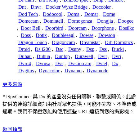
Dnt
,
Dnvr
,
Docker Wyze Bridge
,
Docooler
,
Dod Tech
,
Dodocool
,
Doma
,
Domar
,
Dome
,
Domecam
,
Domintell
,
Domogonza
,
Dongjia
,
Doogee
,
Door Bell
,
Doorbird
,
Doorcam
,
Doorphone
,
Dosilkc
,
Doss
,
Dotix
,
Doubleeagl
,
Dowse
,
Dowson
,
Dragon Touch
,
Dragoncam
,
Dreamstar
,
Drh Domotics
,
Droid
,
Ds-i200
,
Dsc
,
Dsnny
,
Dsp
,
Dss
,
Ducki
,
Duhau
,
Duhua
,
Dunlop
,
Durawell
,
Dvir
,
Dvri
,
Dvrn4
,
Dvrusa
,
Dvs
,
Dvs-ip-cam
,
Dvtel
,
Dx
,
Dygitus
,
Dynacolor
,
Dynamo
,
Dynamode
更多來源
* iSpyConnect 與 Dx 的產品沒有任何關聯、聯繫或關係。此處
提供的連線詳細資訊由社群眾包提供，可能不完整、不準確或
過期。我們不保證您能夠使用這些 URL 連接到您的攝影機。
返回頂部