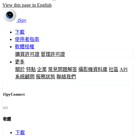
View this page in English
iSpy
下載
使用者指南
軟體授權
購買許可證
管理許可證
更多
關於
特點
企業
常見問題解答
攝影機資料庫
社區
API
系統顧問
服務狀態
聯絡我們
iSpyConnect
軟體
下載