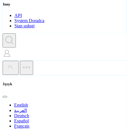
Inny
API
System Doradca
Stan usługi
PL
Język
English
العربية
Deutsch
Español
Français