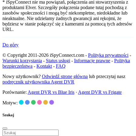
* iSpyConnect nie ma powiązań, połączenia ani stowarzyszenia z
produktami Elver. Szczegóły połączenia podane tutaj pochodzą z
zasobów społeczności i mogą być niekompletne, niedokładne lub
nieaktualne. Nie udzielamy żadnych gwarancji ani rękojmi, że
będziesz w stanie połączyć się z kamerami za pomocą tych adresów
URL.
Do góry
© Copyright 2011-2026 iSpyConnect.com -
Polityka prywatności
-
Warunki korzystania
-
Status usługi
-
Informacje prawne
-
Polityka
bezpieczeństwa
-
Kontakt
-
FAQ
Nowy użytkownik?
Odwiedź stronę główną
lub przeczytaj nasz
podręcznik użytkownika Agent DVR
Porównanie:
Agent DVR vs Blue Iris
·
Agent DVR vs Frigate
Motyw:
Szukaj