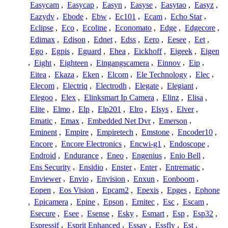
Easycam
,
Easycap
,
Easyn
,
Easyse
,
Easytao
,
Easyz
,
Eazydv
,
Ebode
,
Ebw
,
Ec101
,
Ecam
,
Echo Star
,
Eclipse
,
Eco
,
Ecoline
,
Economato
,
Edge
,
Edgecore
,
Edimax
,
Edison
,
Ednet
,
Edss
,
Eero
,
Eesee
,
Eet
,
Ego
,
Egpis
,
Eguard
,
Ehea
,
Eickhoff
,
Eigeek
,
Eigen
,
Eight
,
Eighteen
,
Eingangscamera
,
Einnov
,
Eip
,
Eitea
,
Ekaza
,
Eken
,
Elcom
,
Ele Technology
,
Elec
,
Elecom
,
Electriq
,
Electrodh
,
Elegate
,
Elegiant
,
Elegoo
,
Elex
,
Elinksmart Ip Camera
,
Elinz
,
Elisa
,
Elite
,
Elmo
,
Elp
,
Elp201
,
Elro
,
Elsys
,
Elver
,
Ematic
,
Emax
,
Embedded Net Dvr
,
Emerson
,
Eminent
,
Empire
,
Empiretech
,
Emstone
,
Encoder10
,
Encore
,
Encore Electronics
,
Encwi-g1
,
Endoscope
,
Endroid
,
Endurance
,
Eneo
,
Engenius
,
Enio Bell
,
Ens Security
,
Ensidio
,
Enster
,
Enter
,
Entrematic
,
Enviewer
,
Envio
,
Envision
,
Enxun
,
Eonboom
,
Eopen
,
Eos Vision
,
Epcam2
,
Epexis
,
Epges
,
Ephone
,
Epicamera
,
Epine
,
Epson
,
Ernitec
,
Esc
,
Escam
,
Esecure
,
Esee
,
Esense
,
Esky
,
Esmart
,
Esp
,
Esp32
,
Espressif
,
Esprit Enhanced
,
Essay
,
Essfly
,
Est
,