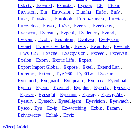
Estcctv
,
Esternal
,
Esunstar
,
Esypop
,
Etc
,
Etcam
,
Etevision
,
Etn
,
Etrovision
,
Etupiha
,
Eu3c
,
Eufy
,
Eule
,
Eura-tech
,
Eurolook
,
Europ-camera
,
Eurotek
,
Eurovideo
,
Eusso
,
Ev3c
,
Everest
,
Everfocus
,
Eversecu
,
Eversun
,
Evgeni
,
Evidence
,
Evo3d
,
Evocam
,
Evolli
,
Evolution
,
Evolveo
,
Evolylcam
,
Evonet
,
Evonet-c-vd320ir
,
Evviz
,
Ewan Ko
,
Ewelink
,
Ews1025
,
Exache
,
Exacqvision
,
Exceed
,
Excelvan
,
Exelon
,
Exom
,
Exotic Life
,
Expert
,
Export Import Global
,
Expose
,
Extel
,
Extend Lan
,
Extreme
,
Extron
,
Eye 360
,
Eye01w
,
Eyecam
,
Eyecloud
,
Eyeguard
,
Eyeipcam
,
Eyemax
,
Eyenimal
,
Eyenix
,
Eyeon
,
Eyeonet
,
Eyeplus
,
Eyerely
,
Eyes-sys
,
Eyesec
,
Eyesight
,
Eyesonic
,
Eyespy
,
Eyespy247
,
Eyesurv
,
Eyetech
,
Eyetelligent
,
Eyevision
,
Eyewatch
,
Eyseo
,
Eyu
,
Ez-ip
,
Ez-watching
,
Ezbiz
,
Ezcam
,
Eziviewcctv
,
Ezlink
,
Ezviz
Więcej źródeł