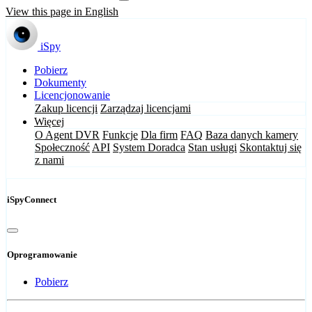
View this page in English
iSpy
Pobierz
Dokumenty
Licencjonowanie
Zakup licencji
Zarządzaj licencjami
Więcej
O Agent DVR
Funkcje
Dla firm
FAQ
Baza danych kamery
Społeczność
API
System Doradca
Stan usługi
Skontaktuj się
z nami
iSpyConnect
Oprogramowanie
Pobierz