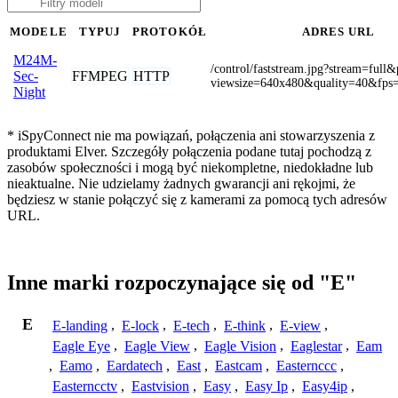
MODELE
TYPUJ
PROTOKÓŁ
ADRES URL
M24M-
/control/faststream.jpg?stream=full
FFMPEG
HTTP
Sec-
viewsize=640x480&quality=40&fps
Night
* iSpyConnect nie ma powiązań, połączenia ani stowarzyszenia z
produktami Elver. Szczegóły połączenia podane tutaj pochodzą z
zasobów społeczności i mogą być niekompletne, niedokładne lub
nieaktualne. Nie udzielamy żadnych gwarancji ani rękojmi, że
będziesz w stanie połączyć się z kamerami za pomocą tych adresów
URL.
Inne marki rozpoczynające się od "E"
E
E-landing
,
E-lock
,
E-tech
,
E-think
,
E-view
,
Eagle Eye
,
Eagle View
,
Eagle Vision
,
Eaglestar
,
Eam
,
Eamo
,
Eardatech
,
East
,
Eastcam
,
Easternccc
,
Easterncctv
,
Eastvision
,
Easy
,
Easy Ip
,
Easy4ip
,