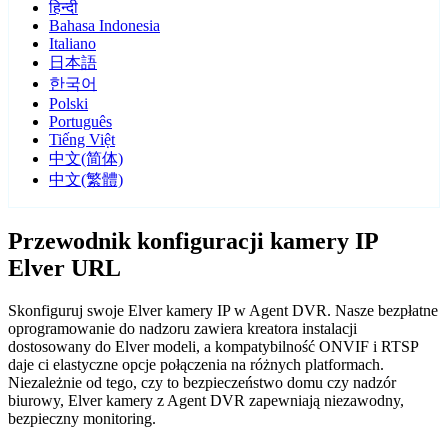
हिन्दी
Bahasa Indonesia
Italiano
日本語
한국어
Polski
Português
Tiếng Việt
中文(简体)
中文(繁體)
Przewodnik konfiguracji kamery IP
Elver URL
Skonfiguruj swoje Elver kamery IP w Agent DVR. Nasze bezpłatne
oprogramowanie do nadzoru zawiera kreatora instalacji
dostosowany do Elver modeli, a kompatybilność ONVIF i RTSP
daje ci elastyczne opcje połączenia na różnych platformach.
Niezależnie od tego, czy to bezpieczeństwo domu czy nadzór
biurowy, Elver kamery z Agent DVR zapewniają niezawodny,
bezpieczny monitoring.