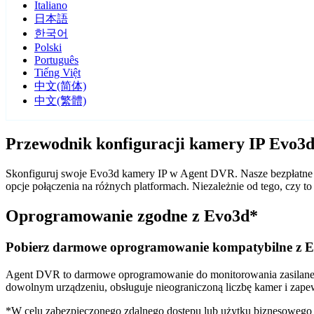
Italiano
日本語
한국어
Polski
Português
Tiếng Việt
中文(简体)
中文(繁體)
Przewodnik konfiguracji kamery IP Evo3
Skonfiguruj swoje Evo3d kamery IP w Agent DVR. Nasze bezpłatne o
opcje połączenia na różnych platformach. Niezależnie od tego, cz
Oprogramowanie zgodne z Evo3d*
Pobierz darmowe oprogramowanie kompatybilne z 
Agent DVR to darmowe oprogramowanie do monitorowania zasilane sz
dowolnym urządzeniu, obsługuje nieograniczoną liczbę kamer i zape
*W celu zabezpieczonego zdalnego dostępu lub użytku biznesoweg