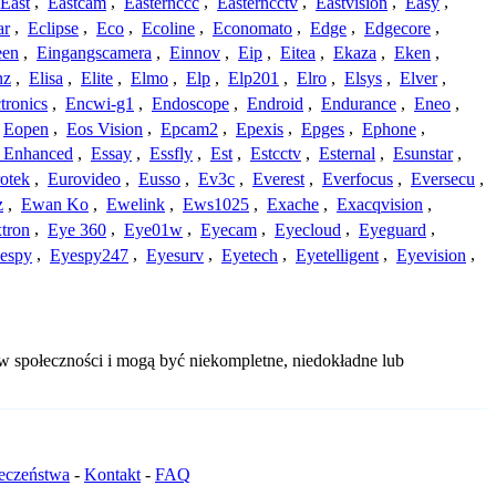
East
,
Eastcam
,
Easternccc
,
Easterncctv
,
Eastvision
,
Easy
,
ar
,
Eclipse
,
Eco
,
Ecoline
,
Economato
,
Edge
,
Edgecore
,
een
,
Eingangscamera
,
Einnov
,
Eip
,
Eitea
,
Ekaza
,
Eken
,
nz
,
Elisa
,
Elite
,
Elmo
,
Elp
,
Elp201
,
Elro
,
Elsys
,
Elver
,
tronics
,
Encwi-g1
,
Endoscope
,
Endroid
,
Endurance
,
Eneo
,
Eopen
,
Eos Vision
,
Epcam2
,
Epexis
,
Epges
,
Ephone
,
t Enhanced
,
Essay
,
Essfly
,
Est
,
Estcctv
,
Esternal
,
Esunstar
,
otek
,
Eurovideo
,
Eusso
,
Ev3c
,
Everest
,
Everfocus
,
Eversecu
,
z
,
Ewan Ko
,
Ewelink
,
Ews1025
,
Exache
,
Exacqvision
,
tron
,
Eye 360
,
Eye01w
,
Eyecam
,
Eyecloud
,
Eyeguard
,
espy
,
Eyespy247
,
Eyesurv
,
Eyetech
,
Eyetelligent
,
Eyevision
,
w społeczności i mogą być niekompletne, niedokładne lub
ieczeństwa
-
Kontakt
-
FAQ