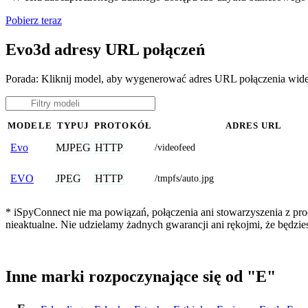
Pobierz teraz
Evo3d adresy URL połączeń
Porada: Kliknij model, aby wygenerować adres URL połączenia wid
MODELE
TYPUJ
PROTOKÓŁ
ADRES URL
MJPEG
HTTP
Evo
/videofeed
JPEG
HTTP
EVO
/tmpfs/auto.jpg
* iSpyConnect nie ma powiązań, połączenia ani stowarzyszenia z pr
nieaktualne. Nie udzielamy żadnych gwarancji ani rękojmi, że będzi
Inne marki rozpoczynające się od "E"