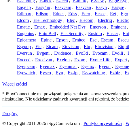
E
E-landing
,
E-lock
,
E-tech
,
E-think
,
E-view
,
Eagle Eye
Easy Ip
,
Easy4ip
,
Easycam
,
Easycap
,
Easyn
,
Easyse
,
Edimax
,
Edison
,
Ednet
,
Edss
,
Eero
,
Eesee
,
Eet
,
Ego
Elcom
,
Ele Technology
,
Elec
,
Elecom
,
Electriq
,
Electr
Ematic
,
Emax
,
Embedded Net Dvr
,
Emerson
,
Eminent
Engenius
,
Enio Bell
,
Ens Security
,
Ensidio
,
Enster
,
Ent
Epicamera
,
Epine
,
Epson
,
Ernitec
,
Esc
,
Escam
,
Esecu
Esypop
,
Etc
,
Etcam
,
Etevision
,
Etn
,
Etrovision
,
Etupi
Eversun
,
Evgeni
,
Evidence
,
Evo3d
,
Evocam
,
Evolli
,
Exceed
,
Excelvan
,
Exelon
,
Exom
,
Exotic Life
,
Expert
Eyeipcam
,
Eyemax
,
Eyenimal
,
Eyenix
,
Eyeon
,
Eyeone
Eyewatch
,
Eyseo
,
Eyu
,
Ez-ip
,
Ez-watching
,
Ezbiz
,
E
Więcej źródeł
* iSpyConnect nie ma powiązań, połączenia ani stowarzyszenia z pr
nieaktualne. Nie udzielamy żadnych gwarancji ani rękojmi, że będzi
Do góry
© Copyright 2011-2026 iSpyConnect.com -
Polityka prywatności
-
W