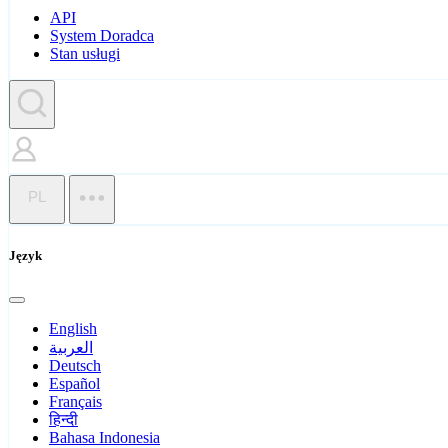
API
System Doradca
Stan usługi
PL
Język
English
العربية
Deutsch
Español
Français
हिन्दी
Bahasa Indonesia