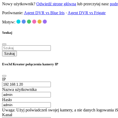
Nowy użytkownik?
Odwiedź stronę główną
lub przeczytaj nasz
podr
Porównanie:
Agent DVR vs Blue Iris
·
Agent DVR vs Frigate
Motyw:
Szukaj
Szukaj
Evo3d Kreator połączenia kamery IP
IP
Nazwa użytkownika
Hasło
Uwaga: Użyj poświadczeń swojej kamery, a nie danych logowania iS
Kanał