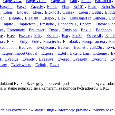
,
Eagle View
,
Eagle Vision
,
Eaglestar
,
Eam
,
Eamo
,
Eardatech
,
Easytao
,
Easyz
,
Eazydv
,
Ebode
,
Ebw
,
Ec101
,
Ecam
,
Echo St
,
Egpis
,
Eguard
,
Ehea
,
Eickhoff
,
Eigeek
,
Eigen
,
Eight
,
Eight
odh
,
Elegate
,
Elegiant
,
Elegoo
,
Elex
,
Elinksmart Ip Camera
,
Eli
,
Empire
,
Empiretech
,
Emstone
,
Encoder10
,
Encore
,
Encore Elec
er
,
Entrematic
,
Enviewer
,
Envio
,
Envision
,
Enxun
,
Eonboom
,
re
,
Esee
,
Esense
,
Esky
,
Esmart
,
Esp
,
Esp32
,
Espressif
,
Espri
ha
,
Eu3c
,
Eufy
,
Eule
,
Eura-tech
,
Eurolook
,
Europ-camera
,
Eur
Evolution
,
Evolveo
,
Evolylcam
,
Evonet
,
Evonet-c-vd320ir
,
Evvi
,
Export Import Global
,
Expose
,
Extel
,
Extend Lan
,
Extreme
,
Ex
t
,
Eyeplus
,
Eyerely
,
Eyes-sys
,
Eyesec
,
Eyesight
,
Eyesonic
,
Ey
zcam
,
Eziviewcctv
,
Ezlink
,
Ezviz
oduktami Evo3d. Szczegóły połączenia podane tutaj pochodzą z zasobó
esz w stanie połączyć się z kamerami za pomocą tych adresów URL.
arunki korzystania
-
Status usługi
-
Informacje prawne
-
Polityka bezp