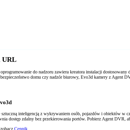
d URL
programowanie do nadzoru zawiera kreatora instalacji dostosowany 
y to bezpieczeństwo domu czy nadzór biurowy, Evo3d kamery z Agent 
Evo3d
tuczną inteligencją z wykrywaniem osób, pojazdów i obiektów w czas
wnia dostęp zdalny bez przekierowania portów. Pobierz Agent DVR, a
o zobacz
Cennik