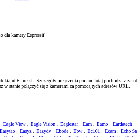
o dla kamery Espressif
duktami Espressif. Szczegóły połączenia podane tutaj pochodzą z zas
esz w stanie połączyć się z kamerami za pomocą tych adresów URL.
,
Eagle View
,
Eagle Vision
,
Eaglestar
,
Eam
,
Eamo
,
Eardatech
,
Easytao
,
Easyz
,
Eazydv
,
Ebode
,
Ebw
,
Ec101
,
Ecam
,
Echo St