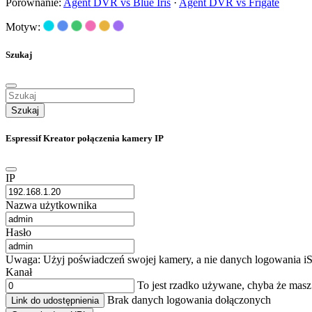
Porównanie:
Agent DVR vs Blue Iris
·
Agent DVR vs Frigate
Motyw:
Szukaj
Szukaj
Espressif Kreator połączenia kamery IP
IP
Nazwa użytkownika
Hasło
Uwaga: Użyj poświadczeń swojej kamery, a nie danych logowania iS
Kanał
To jest rzadko używane, chyba że mas
Brak danych logowania dołączonych
Link do udostępnienia