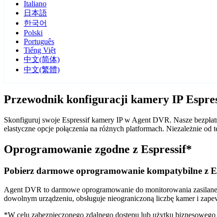
Italiano
日本語
한국어
Polski
Português
Tiếng Việt
中文(简体)
中文(繁體)
Przewodnik konfiguracji kamery IP Espre
Skonfiguruj swoje Espressif kamery IP w Agent DVR. Nasze bezpłatn
elastyczne opcje połączenia na różnych platformach. Niezależnie o
Oprogramowanie zgodne z Espressif*
Pobierz darmowe oprogramowanie kompatybilne z Es
Agent DVR to darmowe oprogramowanie do monitorowania zasilane sz
dowolnym urządzeniu, obsługuje nieograniczoną liczbę kamer i zape
*W celu zabezpieczonego zdalnego dostępu lub użytku biznesoweg