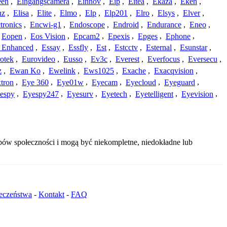
een
,
Eingangscamera
,
Einnov
,
Eip
,
Eitea
,
Ekaza
,
Eken
,
nz
,
Elisa
,
Elite
,
Elmo
,
Elp
,
Elp201
,
Elro
,
Elsys
,
Elver
,
tronics
,
Encwi-g1
,
Endoscope
,
Endroid
,
Endurance
,
Eneo
,
Eopen
,
Eos Vision
,
Epcam2
,
Epexis
,
Epges
,
Ephone
,
t Enhanced
,
Essay
,
Essfly
,
Est
,
Estcctv
,
Esternal
,
Esunstar
,
otek
,
Eurovideo
,
Eusso
,
Ev3c
,
Everest
,
Everfocus
,
Eversecu
,
z
,
Ewan Ko
,
Ewelink
,
Ews1025
,
Exache
,
Exacqvision
,
tron
,
Eye 360
,
Eye01w
,
Eyecam
,
Eyecloud
,
Eyeguard
,
espy
,
Eyespy247
,
Eyesurv
,
Eyetech
,
Eyetelligent
,
Eyevision
,
obów społeczności i mogą być niekompletne, niedokładne lub
ieczeństwa
-
Kontakt
-
FAQ