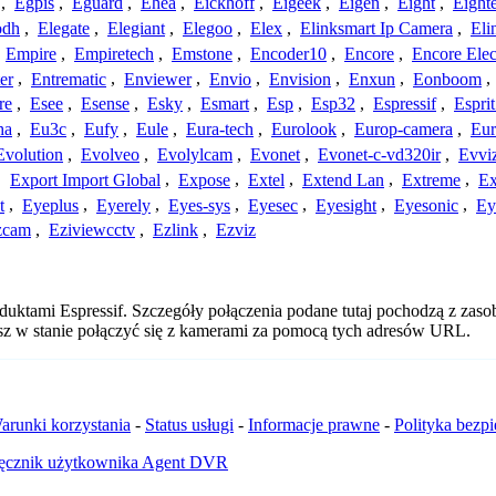
,
Egpis
,
Eguard
,
Ehea
,
Eickhoff
,
Eigeek
,
Eigen
,
Eight
,
Eight
odh
,
Elegate
,
Elegiant
,
Elegoo
,
Elex
,
Elinksmart Ip Camera
,
Eli
,
Empire
,
Empiretech
,
Emstone
,
Encoder10
,
Encore
,
Encore Elec
er
,
Entrematic
,
Enviewer
,
Envio
,
Envision
,
Enxun
,
Eonboom
,
re
,
Esee
,
Esense
,
Esky
,
Esmart
,
Esp
,
Esp32
,
Espressif
,
Espri
ha
,
Eu3c
,
Eufy
,
Eule
,
Eura-tech
,
Eurolook
,
Europ-camera
,
Eur
Evolution
,
Evolveo
,
Evolylcam
,
Evonet
,
Evonet-c-vd320ir
,
Evvi
,
Export Import Global
,
Expose
,
Extel
,
Extend Lan
,
Extreme
,
Ex
t
,
Eyeplus
,
Eyerely
,
Eyes-sys
,
Eyesec
,
Eyesight
,
Eyesonic
,
Ey
zcam
,
Eziviewcctv
,
Ezlink
,
Ezviz
duktami Espressif. Szczegóły połączenia podane tutaj pochodzą z zas
esz w stanie połączyć się z kamerami za pomocą tych adresów URL.
arunki korzystania
-
Status usługi
-
Informacje prawne
-
Polityka bezp
ęcznik użytkownika Agent DVR