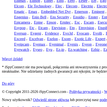
Edimax
,
Edison
,
Ednet
,
Edss
,
Eero
,
Eesee
,
Eet
,
Ego
Elcom
,
Ele Technology
,
Elec
,
Elecom
,
Electriq
,
Electr
Ematic
,
Emax
,
Embedded Net Dvr
,
Emerson
,
Eminent
Engenius
,
Enio Bell
,
Ens Security
,
Ensidio
,
Enster
,
Ent
Epicamera
,
Epine
,
Epson
,
Ernitec
,
Esc
,
Escam
,
Esecu
Esypop
,
Etc
,
Etcam
,
Etevision
,
Etn
,
Etrovision
,
Etupi
Eversun
,
Evgeni
,
Evidence
,
Evo3d
,
Evocam
,
Evolli
,
Exceed
,
Excelvan
,
Exelon
,
Exom
,
Exotic Life
,
Expert
Eyeipcam
,
Eyemax
,
Eyenimal
,
Eyenix
,
Eyeon
,
Eyeone
Eyewatch
,
Eyseo
,
Eyu
,
Ez-ip
,
Ez-watching
,
Ezbiz
,
E
Więcej źródeł
* iSpyConnect nie ma powiązań, połączenia ani stowarzyszenia z pro
nieaktualne. Nie udzielamy żadnych gwarancji ani rękojmi, że będzi
Do góry
© Copyright 2011-2026 iSpyConnect.com -
Polityka prywatności
-
W
Nowy użytkownik?
Odwiedź stronę główną
lub przeczytaj nasz
podr