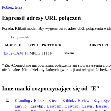
Pobierz teraz
Espressif adresy URL połączeń
Porada: Kliknij model, aby wygenerować adres URL połączenia wide
MODELE
TYPUJ
PROTOKÓŁ
ADRES URL
FFMPEG
HTTP
EP32-CAM
/stream
* iSpyConnect nie ma powiązań, połączenia ani stowarzyszenia z pro
nieaktualne. Nie udzielamy żadnych gwarancji ani rękojmi, że będzi
Inne marki rozpoczynające się od "E"
E
E-landing
,
E-lock
,
E-tech
,
E-think
,
E-view
,
Eagle Eye
Easy Ip
,
Easy4ip
,
Easycam
,
Easycap
,
Easyn
,
Easyse
,