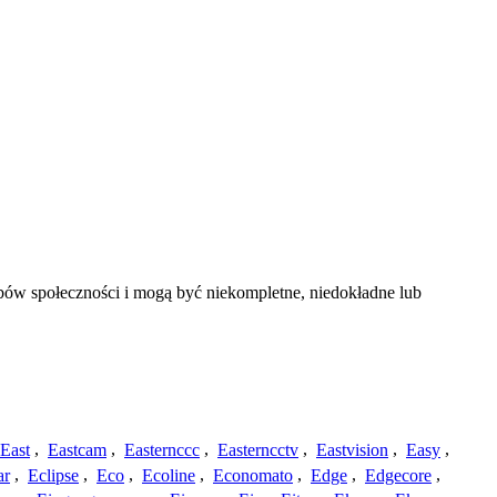
obów społeczności i mogą być niekompletne, niedokładne lub
East
,
Eastcam
,
Easternccc
,
Easterncctv
,
Eastvision
,
Easy
,
ar
,
Eclipse
,
Eco
,
Ecoline
,
Economato
,
Edge
,
Edgecore
,