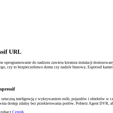
ssif URL
e oprogramowanie do nadzoru zawiera kreatora instalacji dostosowan
d tego, czy to bezpieczeństwo domu czy nadzór biurowy, Espressif ka
pressif
tuczną inteligencją z wykrywaniem osób, pojazdów i obiektów w czas
wnia dostęp zdalny bez przekierowania portów. Pobierz Agent DVR, a
o zobacz
Cennik