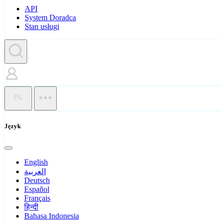
API
System Doradca
Stan usługi
PL
Język
English
العربية
Deutsch
Español
Français
हिन्दी
Bahasa Indonesia