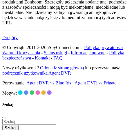
produktami Eonboom. Szczegóły połączenia podane tutaj pochodzą
z zasobów społeczności i mogą być niekompletne, niedokładne lub
nieaktualne. Nie udzielamy żadnych gwarancji ani rękojmi, że
będziesz w stanie połączyć się z kamerami za pomocą tych adresów
URL.
Do góry
© Copyright 2011-2026 iSpyConnect.com -
Polityka prywatności
-
Warunki korzystania
-
Status usługi
-
Informacje prawne
-
Polityka
bezpieczeństwa
-
Kontakt
-
FAQ
Nowy użytkownik?
Odwiedź stronę główną
lub przeczytaj nasz
podręcznik użytkownika Agent DVR
Porównanie:
Agent DVR vs Blue Iris
·
Agent DVR vs Frigate
Motyw:
Szukaj
Szukaj