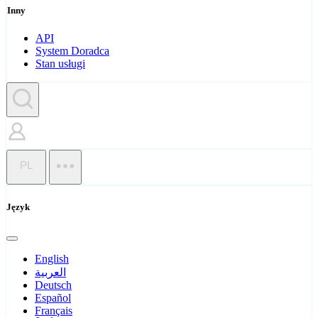
Inny
API
System Doradca
Stan usługi
PL
Język
English
العربية
Deutsch
Español
Français