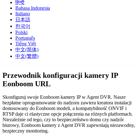
हिन्दी
Bahasa Indonesia
Italiano
日本語
한국어
Polski
Português
Tiếng Việt
中文(简体)
中文(繁體)
Przewodnik konfiguracji kamery IP
Eonboom URL
Skonfiguruj swoje Eonboom kamery IP w Agent DVR. Nasze
bezpłatne oprogramowanie do nadzoru zawiera kreatora instalacji
dostosowany do Eonboom modeli, a kompatybilność ONVIF i
RTSP daje ci elastyczne opcje połączenia na różnych platformach.
Niezależnie od tego, czy to bezpieczeństwo domu czy nadzór
biurowy, Eonboom kamery z Agent DVR zapewniają niezawodny,
bezpieczny monitoring.