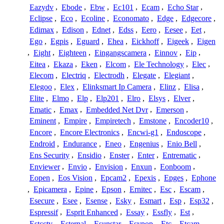
Eazydv
,
Ebode
,
Ebw
,
Ec101
,
Ecam
,
Echo Star
,
Eclipse
,
Eco
,
Ecoline
,
Economato
,
Edge
,
Edgecore
,
Edimax
,
Edison
,
Ednet
,
Edss
,
Eero
,
Eesee
,
Eet
,
Ego
,
Egpis
,
Eguard
,
Ehea
,
Eickhoff
,
Eigeek
,
Eigen
,
Eight
,
Eighteen
,
Eingangscamera
,
Einnov
,
Eip
,
Eitea
,
Ekaza
,
Eken
,
Elcom
,
Ele Technology
,
Elec
,
Elecom
,
Electriq
,
Electrodh
,
Elegate
,
Elegiant
,
Elegoo
,
Elex
,
Elinksmart Ip Camera
,
Elinz
,
Elisa
,
Elite
,
Elmo
,
Elp
,
Elp201
,
Elro
,
Elsys
,
Elver
,
Ematic
,
Emax
,
Embedded Net Dvr
,
Emerson
,
Eminent
,
Empire
,
Empiretech
,
Emstone
,
Encoder10
,
Encore
,
Encore Electronics
,
Encwi-g1
,
Endoscope
,
Endroid
,
Endurance
,
Eneo
,
Engenius
,
Enio Bell
,
Ens Security
,
Ensidio
,
Enster
,
Enter
,
Entrematic
,
Enviewer
,
Envio
,
Envision
,
Enxun
,
Eonboom
,
Eopen
,
Eos Vision
,
Epcam2
,
Epexis
,
Epges
,
Ephone
,
Epicamera
,
Epine
,
Epson
,
Ernitec
,
Esc
,
Escam
,
Esecure
,
Esee
,
Esense
,
Esky
,
Esmart
,
Esp
,
Esp32
,
Espressif
,
Esprit Enhanced
,
Essay
,
Essfly
,
Est
,
Estcctv
,
Esternal
,
Esunstar
,
Esypop
,
Etc
,
Etcam
,