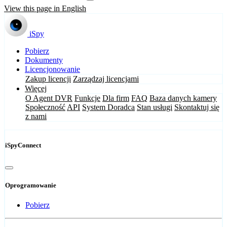
View this page in English
iSpy
Pobierz
Dokumenty
Licencjonowanie
Zakup licencji
Zarządzaj licencjami
Więcej
O Agent DVR
Funkcje
Dla firm
FAQ
Baza danych kamery
Społeczność
API
System Doradca
Stan usługi
Skontaktuj się
z nami
iSpyConnect
Oprogramowanie
Pobierz