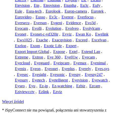
Etevision
,
Etn
,
Etrovision
,
Etupiha
,
Eu3c
,
Eufy
,
Eule
,
Eura-tech
,
Eurolook
,
Europ-camera
,
Eurotek
,
Eurovideo
,
Eusso
,
Ev3c
,
Everest
,
Everfocus
,
Eversecu
,
Eversun
,
Evgeni
,
Evidence
,
Evo3d
,
Evocam
,
Evolli
,
Evolution
,
Evolveo
,
Evolylcam
,
Evonet
,
Evonet-c-vd320ir
,
Evviz
,
Ewan Ko
,
Ewelink
,
Ews1025
,
Exache
,
Exacqvision
,
Exceed
,
Excelvan
,
Exelon
,
Exom
,
Exotic Life
,
Expert
,
Export Import Global
,
Expose
,
Extel
,
Extend Lan
,
Extreme
,
Extron
,
Eye 360
,
Eye01w
,
Eyecam
,
Eyecloud
,
Eyeguard
,
Eyeipcam
,
Eyemax
,
Eyenimal
,
Eyenix
,
Eyeon
,
Eyeonet
,
Eyeplus
,
Eyerely
,
Eyes-sys
,
Eyesec
,
Eyesight
,
Eyesonic
,
Eyespy
,
Eyespy247
,
Eyesurv
,
Eyetech
,
Eyetelligent
,
Eyevision
,
Eyewatch
,
Eyseo
,
Eyu
,
Ez-ip
,
Ez-watching
,
Ezbiz
,
Ezcam
,
Eziviewcctv
,
Ezlink
,
Ezviz
Więcej źródeł
* iSpyConnect nie ma powiązań, połączenia ani stowarzyszenia z