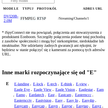
MODELE
TYPUJ
PROTOKÓŁ
ADRES URL
DVI20B-
FFMPEG
RTSP
/Streaming/Channels/1
2.0M
* iSpyConnect nie ma powiązań, połączenia ani stowarzyszenia z
produktami Eonboom. Szczegóły połączenia podane tutaj pochodzą
z zasobów społeczności i mogą być niekompletne, niedokładne lub
nieaktualne. Nie udzielamy żadnych gwarancji ani rękojmi, że
będziesz w stanie połączyć się z kamerami za pomocą tych adresów
URL.
Inne marki rozpoczynające się od "E"
E
E-landing
,
E-lock
,
E-tech
,
E-think
,
E-view
,
Eagle Eye
,
Eagle View
,
Eagle Vision
,
Eaglestar
,
Eam
,
Eamo
,
Eardatech
,
East
,
Eastcam
,
Easternccc
,
Easterncctv
,
Eastvision
,
Easy
,
Easy Ip
,
Easy4ip
,
Easycam
,
Easycap
,
Easyn
,
Easyse
,
Easytao
,
Easyz
,