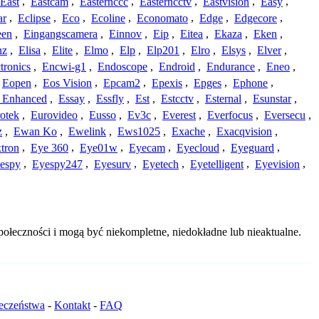
East
,
Eastcam
,
Easternccc
,
Easterncctv
,
Eastvision
,
Easy
,
ar
,
Eclipse
,
Eco
,
Ecoline
,
Economato
,
Edge
,
Edgecore
,
een
,
Eingangscamera
,
Einnov
,
Eip
,
Eitea
,
Ekaza
,
Eken
,
nz
,
Elisa
,
Elite
,
Elmo
,
Elp
,
Elp201
,
Elro
,
Elsys
,
Elver
,
tronics
,
Encwi-g1
,
Endoscope
,
Endroid
,
Endurance
,
Eneo
,
Eopen
,
Eos Vision
,
Epcam2
,
Epexis
,
Epges
,
Ephone
,
t Enhanced
,
Essay
,
Essfly
,
Est
,
Estcctv
,
Esternal
,
Esunstar
,
otek
,
Eurovideo
,
Eusso
,
Ev3c
,
Everest
,
Everfocus
,
Eversecu
,
z
,
Ewan Ko
,
Ewelink
,
Ews1025
,
Exache
,
Exacqvision
,
tron
,
Eye 360
,
Eye01w
,
Eyecam
,
Eyecloud
,
Eyeguard
,
espy
,
Eyespy247
,
Eyesurv
,
Eyetech
,
Eyetelligent
,
Eyevision
,
ołeczności i mogą być niekompletne, niedokładne lub nieaktualne.
ieczeństwa
-
Kontakt
-
FAQ