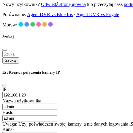
Nowy użytkownik?
Odwiedź stronę główną
lub przeczytaj nasz
podr
Porównanie:
Agent DVR vs Blue Iris
·
Agent DVR vs Frigate
Motyw:
Szukaj
Szukaj
Est Kreator połączenia kamery IP
IP
Nazwa użytkownika
Hasło
Uwaga: Użyj poświadczeń swojej kamery, a nie danych logowania iS
Kanał