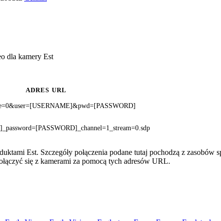
o dla kamery Est
ADRES URL
?rate=0&user=[USERNAME]&pwd=[PASSWORD]
_password=[PASSWORD]_channel=1_stream=0.sdp
duktami Est. Szczegóły połączenia podane tutaj pochodzą z zasobów sp
 połączyć się z kamerami za pomocą tych adresów URL.