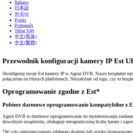
Italiano
日本語
한국어
Polski
Português
Tiếng Việt
中文(简体)
中文(繁體)
Przewodnik konfiguracji kamery IP Est 
Skonfiguruj swoje Est kamery IP w Agent DVR. Nasze bezpłatne opro
połączenia na różnych platformach. Niezależnie od tego, czy to be
Oprogramowanie zgodne z Est*
Pobierz darmowe oprogramowanie kompatybilne z E
Agent DVR to darmowe oprogramowanie do monitorowania zasilane sz
dowolnym urządzeniu, obsługuje nieograniczoną liczbę kamer i zape
*W celu zabezpieczonego zdalnego dostępu lub użytku biznesoweg