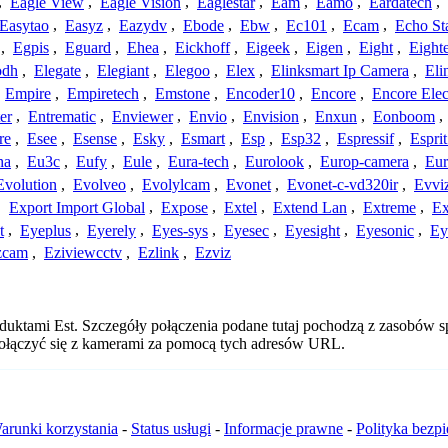
,
Eagle View
,
Eagle Vision
,
Eaglestar
,
Eam
,
Eamo
,
Eardatech
,
Easytao
,
Easyz
,
Eazydv
,
Ebode
,
Ebw
,
Ec101
,
Ecam
,
Echo St
,
Egpis
,
Eguard
,
Ehea
,
Eickhoff
,
Eigeek
,
Eigen
,
Eight
,
Eight
odh
,
Elegate
,
Elegiant
,
Elegoo
,
Elex
,
Elinksmart Ip Camera
,
Eli
,
Empire
,
Empiretech
,
Emstone
,
Encoder10
,
Encore
,
Encore Elec
er
,
Entrematic
,
Enviewer
,
Envio
,
Envision
,
Enxun
,
Eonboom
,
re
,
Esee
,
Esense
,
Esky
,
Esmart
,
Esp
,
Esp32
,
Espressif
,
Espri
ha
,
Eu3c
,
Eufy
,
Eule
,
Eura-tech
,
Eurolook
,
Europ-camera
,
Eur
Evolution
,
Evolveo
,
Evolylcam
,
Evonet
,
Evonet-c-vd320ir
,
Evvi
,
Export Import Global
,
Expose
,
Extel
,
Extend Lan
,
Extreme
,
Ex
t
,
Eyeplus
,
Eyerely
,
Eyes-sys
,
Eyesec
,
Eyesight
,
Eyesonic
,
Ey
zcam
,
Eziviewcctv
,
Ezlink
,
Ezviz
duktami Est. Szczegóły połączenia podane tutaj pochodzą z zasobów sp
 połączyć się z kamerami za pomocą tych adresów URL.
arunki korzystania
-
Status usługi
-
Informacje prawne
-
Polityka bezp