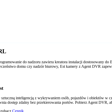
URL
gramowanie do nadzoru zawiera kreatora instalacji dostosowany do E
zpieczeństwo domu czy nadzór biurowy, Est kamery z Agent DVR zapew
st
tuczną inteligencją z wykrywaniem osób, pojazdów i obiektów w czas
wnia dostęp zdalny bez przekierowania portów. Pobierz Agent DVR, a
o zobacz
Cennik