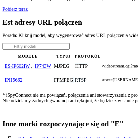
Pobierz teraz
Est adresy URL połączeń
Porada: Kliknij model, aby wygenerować adres URL połączenia wide
MODELE
TYPUJ
PROTOKÓŁ
MJPEG
HTTP
ES-IP602IW
,
IP743W
/videostream.cgi
FFMPEG
RTSP
IPH5662
/user=[USERNAME]
* iSpyConnect nie ma powiązań, połączenia ani stowarzyszenia z pro
Nie udzielamy żadnych gwarancji ani rękojmi, że będziesz w stanie
Inne marki rozpoczynające się od "E"