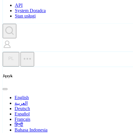
API
System Doradca
Stan usługi
PL
Język
English
العربية
Deutsch
Español
Français
हिन्दी
Bahasa Indonesia