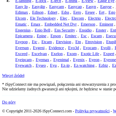
E
E-landing
,
E-lock
,
E-tech
,
E-think
,
E-view
,
Eagle Eye
Easy Ip
,
Easy4ip
,
Easycam
,
Easycap
,
Easyn
,
Easyse
,
Edimax
,
Edison
,
Ednet
,
Edss
,
Eero
,
Eesee
,
Eet
,
Ego
Elcom
,
Ele Technology
,
Elec
,
Elecom
,
Electriq
,
Electr
Ematic
,
Emax
,
Embedded Net Dvr
,
Emerson
,
Eminent
Engenius
,
Enio Bell
,
Ens Security
,
Ensidio
,
Enster
,
Ent
Epicamera
,
Epine
,
Epson
,
Ernitec
,
Esc
,
Escam
,
Esecu
Esypop
,
Etc
,
Etcam
,
Etevision
,
Etn
,
Etrovision
,
Etupi
Eversun
,
Evgeni
,
Evidence
,
Evo3d
,
Evocam
,
Evolli
,
Exceed
,
Excelvan
,
Exelon
,
Exom
,
Exotic Life
,
Expert
Eyeipcam
,
Eyemax
,
Eyenimal
,
Eyenix
,
Eyeon
,
Eyeone
Eyewatch
,
Eyseo
,
Eyu
,
Ez-ip
,
Ez-watching
,
Ezbiz
,
E
Więcej źródeł
* iSpyConnect nie ma powiązań, połączenia ani stowarzyszenia z pro
Nie udzielamy żadnych gwarancji ani rękojmi, że będziesz w stanie
Do góry
© Copyright 2011-2026 iSpyConnect.com -
Polityka prywatności
-
W