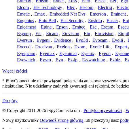
Edimax
,
Edison
,
Ednet
,
Edss
,
Eero
,
Eesee
,
Eet
,
Ego
Elcom
,
Ele Technology
,
Elec
,
Elecom
,
Electriq
,
Electr
Ematic
,
Emax
,
Embedded Net Dvr
,
Emerson
,
Eminent
Engenius
,
Enio Bell
,
Ens Security
,
Ensidio
,
Enster
,
Ent
Epicamera
,
Epine
,
Epson
,
Ernitec
,
Esc
,
Escam
,
Esecu
Esypop
,
Etc
,
Etcam
,
Etevision
,
Etn
,
Etrovision
,
Etupi
Eversun
,
Evgeni
,
Evidence
,
Evo3d
,
Evocam
,
Evolli
,
Exceed
,
Excelvan
,
Exelon
,
Exom
,
Exotic Life
,
Expert
Eyeipcam
,
Eyemax
,
Eyenimal
,
Eyenix
,
Eyeon
,
Eyeone
Eyewatch
,
Eyseo
,
Eyu
,
Ez-ip
,
Ez-watching
,
Ezbiz
,
E
Więcej źródeł
* iSpyConnect nie ma powiązań, połączenia ani stowarzyszenia z pr
nieaktualne. Nie udzielamy żadnych gwarancji ani rękojmi, że będzi
Do góry
© Copyright 2011-2026 iSpyConnect.com -
Polityka prywatności
-
W
Nowy użytkownik?
Odwiedź stronę główną
lub przeczytaj nasz
podr