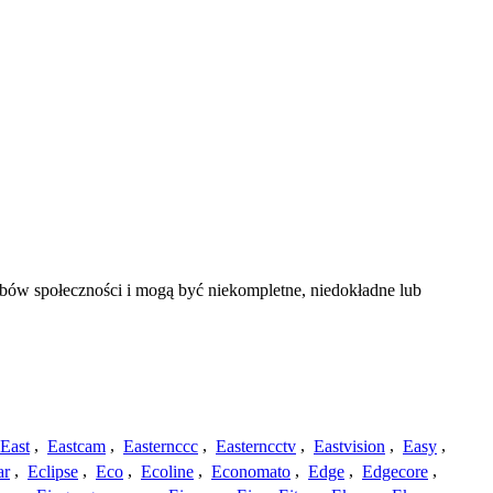
bów społeczności i mogą być niekompletne, niedokładne lub
East
,
Eastcam
,
Easternccc
,
Easterncctv
,
Eastvision
,
Easy
,
ar
,
Eclipse
,
Eco
,
Ecoline
,
Economato
,
Edge
,
Edgecore
,