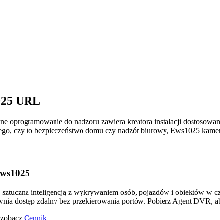
1025 URL
e oprogramowanie do nadzoru zawiera kreatora instalacji dostosowa
od tego, czy to bezpieczeństwo domu czy nadzór biurowy, Ews1025 kam
Ews1025
tuczną inteligencją z wykrywaniem osób, pojazdów i obiektów w czas
wnia dostęp zdalny bez przekierowania portów. Pobierz Agent DVR, a
o zobacz
Cennik