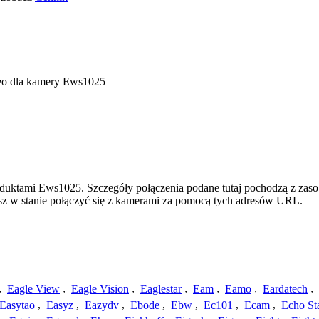
deo dla kamery Ews1025
oduktami Ews1025. Szczegóły połączenia podane tutaj pochodzą z zaso
esz w stanie połączyć się z kamerami za pomocą tych adresów URL.
,
Eagle View
,
Eagle Vision
,
Eaglestar
,
Eam
,
Eamo
,
Eardatech
,
Easytao
,
Easyz
,
Eazydv
,
Ebode
,
Ebw
,
Ec101
,
Ecam
,
Echo St