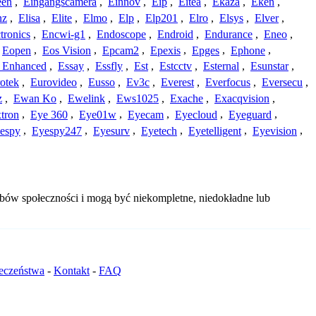
een
,
Eingangscamera
,
Einnov
,
Eip
,
Eitea
,
Ekaza
,
Eken
,
nz
,
Elisa
,
Elite
,
Elmo
,
Elp
,
Elp201
,
Elro
,
Elsys
,
Elver
,
tronics
,
Encwi-g1
,
Endoscope
,
Endroid
,
Endurance
,
Eneo
,
Eopen
,
Eos Vision
,
Epcam2
,
Epexis
,
Epges
,
Ephone
,
t Enhanced
,
Essay
,
Essfly
,
Est
,
Estcctv
,
Esternal
,
Esunstar
,
otek
,
Eurovideo
,
Eusso
,
Ev3c
,
Everest
,
Everfocus
,
Eversecu
,
z
,
Ewan Ko
,
Ewelink
,
Ews1025
,
Exache
,
Exacqvision
,
tron
,
Eye 360
,
Eye01w
,
Eyecam
,
Eyecloud
,
Eyeguard
,
espy
,
Eyespy247
,
Eyesurv
,
Eyetech
,
Eyetelligent
,
Eyevision
,
bów społeczności i mogą być niekompletne, niedokładne lub
ieczeństwa
-
Kontakt
-
FAQ