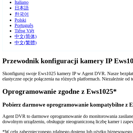
Italiano
日本語
한국어
Polski
Português
Tiếng Việt
中文(简体)
中文(繁體)
Przewodnik konfiguracji kamery IP Ews
Skonfiguruj swoje Ews1025 kamery IP w Agent DVR. Nasze bezpłatn
elastyczne opcje połączenia na różnych platformach. Niezależnie 
Oprogramowanie zgodne z Ews1025*
Pobierz darmowe oprogramowanie kompatybilne z 
Agent DVR to darmowe oprogramowanie do monitorowania zasilane sz
dowolnym urządzeniu, obsługuje nieograniczoną liczbę kamer i zape
*W celu zabezpieczonego zdalnego dostępu lub użytku biznesoweg