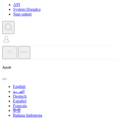
API
System Doradca
Stan usługi
PL
Język
English
العربية
Deutsch
Español
Français
हिन्दी
Bahasa Indonesia