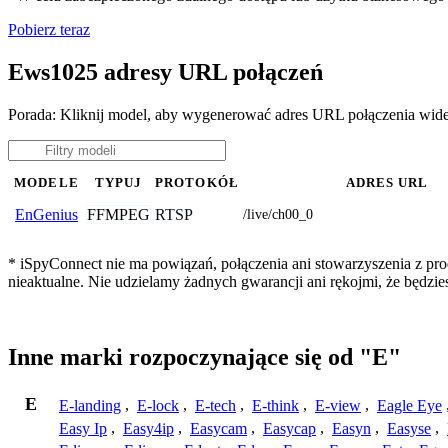
Pobierz teraz
Ews1025 adresy URL połączeń
Porada: Kliknij model, aby wygenerować adres URL połączenia wi
MODELE
TYPUJ
PROTOKÓŁ
ADRES URL
FFMPEG
RTSP
EnGenius
/live/ch00_0
* iSpyConnect nie ma powiązań, połączenia ani stowarzyszenia z pr
nieaktualne. Nie udzielamy żadnych gwarancji ani rękojmi, że będzi
Inne marki rozpoczynające się od "E"
E
E-landing
,
E-lock
,
E-tech
,
E-think
,
E-view
,
Eagle Eye
Easy Ip
,
Easy4ip
,
Easycam
,
Easycap
,
Easyn
,
Easyse
,