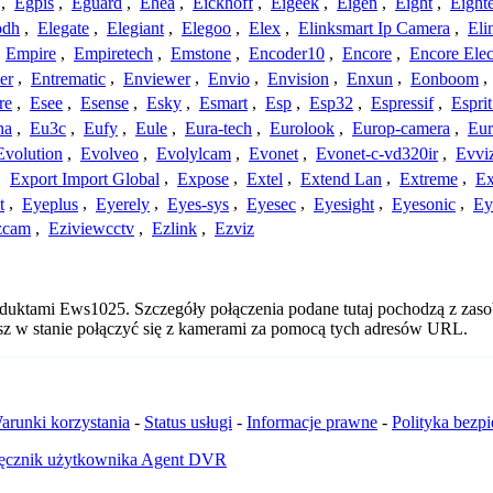
,
Egpis
,
Eguard
,
Ehea
,
Eickhoff
,
Eigeek
,
Eigen
,
Eight
,
Eight
odh
,
Elegate
,
Elegiant
,
Elegoo
,
Elex
,
Elinksmart Ip Camera
,
Eli
,
Empire
,
Empiretech
,
Emstone
,
Encoder10
,
Encore
,
Encore Elec
er
,
Entrematic
,
Enviewer
,
Envio
,
Envision
,
Enxun
,
Eonboom
,
re
,
Esee
,
Esense
,
Esky
,
Esmart
,
Esp
,
Esp32
,
Espressif
,
Espri
ha
,
Eu3c
,
Eufy
,
Eule
,
Eura-tech
,
Eurolook
,
Europ-camera
,
Eur
Evolution
,
Evolveo
,
Evolylcam
,
Evonet
,
Evonet-c-vd320ir
,
Evvi
,
Export Import Global
,
Expose
,
Extel
,
Extend Lan
,
Extreme
,
Ex
t
,
Eyeplus
,
Eyerely
,
Eyes-sys
,
Eyesec
,
Eyesight
,
Eyesonic
,
Ey
zcam
,
Eziviewcctv
,
Ezlink
,
Ezviz
oduktami Ews1025. Szczegóły połączenia podane tutaj pochodzą z zaso
esz w stanie połączyć się z kamerami za pomocą tych adresów URL.
arunki korzystania
-
Status usługi
-
Informacje prawne
-
Polityka bezp
ęcznik użytkownika Agent DVR