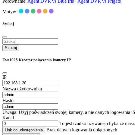
Porównanie:
Agent DVR vs Blue Iris
·
Agent DVR vs Frigate
Motyw:
Szukaj
Szukaj
Ews1025 Kreator połączenia kamery IP
IP
Nazwa użytkownika
Hasło
Uwaga: Użyj poświadczeń swojej kamery, a nie danych logowania iS
Kanał
To jest rzadko używane, chyba że mas
Brak danych logowania dołączonych
Link do udostępnienia