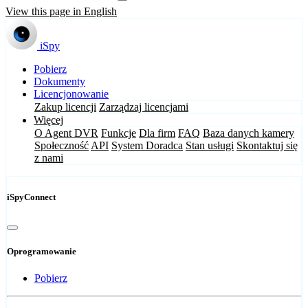
View this page in English
iSpy
Pobierz
Dokumenty
Licencjonowanie
Zakup licencji
Zarządzaj licencjami
Więcej
O Agent DVR
Funkcje
Dla firm
FAQ
Baza danych kamery
Społeczność
API
System Doradca
Stan usługi
Skontaktuj się
z nami
iSpyConnect
Oprogramowanie
Pobierz