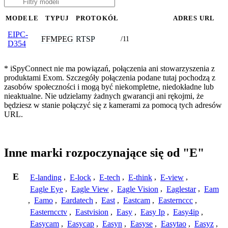
MODELE
TYPUJ
PROTOKÓŁ
ADRES URL
EIPC-
FFMPEG
RTSP
/11
D354
* iSpyConnect nie ma powiązań, połączenia ani stowarzyszenia z
produktami Exom. Szczegóły połączenia podane tutaj pochodzą z
zasobów społeczności i mogą być niekompletne, niedokładne lub
nieaktualne. Nie udzielamy żadnych gwarancji ani rękojmi, że
będziesz w stanie połączyć się z kamerami za pomocą tych adresów
URL.
Inne marki rozpoczynające się od "E"
E
E-landing
,
E-lock
,
E-tech
,
E-think
,
E-view
,
Eagle Eye
,
Eagle View
,
Eagle Vision
,
Eaglestar
,
Eam
,
Eamo
,
Eardatech
,
East
,
Eastcam
,
Easternccc
,
Easterncctv
,
Eastvision
,
Easy
,
Easy Ip
,
Easy4ip
,
Easycam
,
Easycap
,
Easyn
,
Easyse
,
Easytao
,
Easyz
,