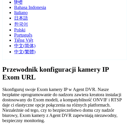
हिन्दी
Bahasa Indonesia
Italiano
日本語
한국어
Polski
Português
Tiếng Việt
中文(简体)
中文(繁體)
Przewodnik konfiguracji kamery IP
Exom URL
Skonfiguruj swoje Exom kamery IP w Agent DVR. Nasze
bezpłatne oprogramowanie do nadzoru zawiera kreatora instalacji
dostosowany do Exom modeli, a kompatybilność ONVIF i RTSP
daje ci elastyczne opcje połączenia na różnych platformach.
Niezależnie od tego, czy to bezpieczeństwo domu czy nadzór
biurowy, Exom kamery z Agent DVR zapewniają niezawodny,
bezpieczny monitoring.