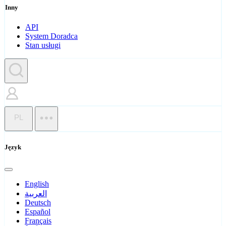
Inny
API
System Doradca
Stan usługi
PL
Język
English
العربية
Deutsch
Español
Français