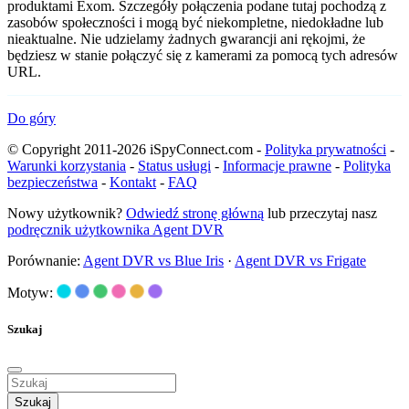
produktami Exom. Szczegóły połączenia podane tutaj pochodzą z
zasobów społeczności i mogą być niekompletne, niedokładne lub
nieaktualne. Nie udzielamy żadnych gwarancji ani rękojmi, że
będziesz w stanie połączyć się z kamerami za pomocą tych adresów
URL.
Do góry
© Copyright 2011-2026 iSpyConnect.com -
Polityka prywatności
-
Warunki korzystania
-
Status usługi
-
Informacje prawne
-
Polityka
bezpieczeństwa
-
Kontakt
-
FAQ
Nowy użytkownik?
Odwiedź stronę główną
lub przeczytaj nasz
podręcznik użytkownika Agent DVR
Porównanie:
Agent DVR vs Blue Iris
·
Agent DVR vs Frigate
Motyw:
Szukaj
Szukaj