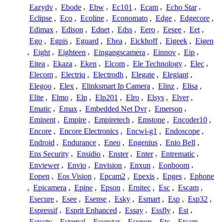
Eazydv
,
Ebode
,
Ebw
,
Ec101
,
Ecam
,
Echo Star
,
Eclipse
,
Eco
,
Ecoline
,
Economato
,
Edge
,
Edgecore
,
Edimax
,
Edison
,
Ednet
,
Edss
,
Eero
,
Eesee
,
Eet
,
Ego
,
Egpis
,
Eguard
,
Ehea
,
Eickhoff
,
Eigeek
,
Eigen
,
Eight
,
Eighteen
,
Eingangscamera
,
Einnov
,
Eip
,
Eitea
,
Ekaza
,
Eken
,
Elcom
,
Ele Technology
,
Elec
,
Elecom
,
Electriq
,
Electrodh
,
Elegate
,
Elegiant
,
Elegoo
,
Elex
,
Elinksmart Ip Camera
,
Elinz
,
Elisa
,
Elite
,
Elmo
,
Elp
,
Elp201
,
Elro
,
Elsys
,
Elver
,
Ematic
,
Emax
,
Embedded Net Dvr
,
Emerson
,
Eminent
,
Empire
,
Empiretech
,
Emstone
,
Encoder10
,
Encore
,
Encore Electronics
,
Encwi-g1
,
Endoscope
,
Endroid
,
Endurance
,
Eneo
,
Engenius
,
Enio Bell
,
Ens Security
,
Ensidio
,
Enster
,
Enter
,
Entrematic
,
Enviewer
,
Envio
,
Envision
,
Enxun
,
Eonboom
,
Eopen
,
Eos Vision
,
Epcam2
,
Epexis
,
Epges
,
Ephone
,
Epicamera
,
Epine
,
Epson
,
Ernitec
,
Esc
,
Escam
,
Esecure
,
Esee
,
Esense
,
Esky
,
Esmart
,
Esp
,
Esp32
,
Espressif
,
Esprit Enhanced
,
Essay
,
Essfly
,
Est
,
Estcctv
,
Esternal
,
Esunstar
,
Esypop
,
Etc
,
Etcam
,