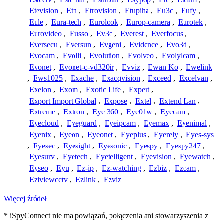
Etevision
,
Etn
,
Etrovision
,
Etupiha
,
Eu3c
,
Eufy
,
Eule
,
Eura-tech
,
Eurolook
,
Europ-camera
,
Eurotek
,
Eurovideo
,
Eusso
,
Ev3c
,
Everest
,
Everfocus
,
Eversecu
,
Eversun
,
Evgeni
,
Evidence
,
Evo3d
,
Evocam
,
Evolli
,
Evolution
,
Evolveo
,
Evolylcam
,
Evonet
,
Evonet-c-vd320ir
,
Evviz
,
Ewan Ko
,
Ewelink
,
Ews1025
,
Exache
,
Exacqvision
,
Exceed
,
Excelvan
,
Exelon
,
Exom
,
Exotic Life
,
Expert
,
Export Import Global
,
Expose
,
Extel
,
Extend Lan
,
Extreme
,
Extron
,
Eye 360
,
Eye01w
,
Eyecam
,
Eyecloud
,
Eyeguard
,
Eyeipcam
,
Eyemax
,
Eyenimal
,
Eyenix
,
Eyeon
,
Eyeonet
,
Eyeplus
,
Eyerely
,
Eyes-sys
,
Eyesec
,
Eyesight
,
Eyesonic
,
Eyespy
,
Eyespy247
,
Eyesurv
,
Eyetech
,
Eyetelligent
,
Eyevision
,
Eyewatch
,
Eyseo
,
Eyu
,
Ez-ip
,
Ez-watching
,
Ezbiz
,
Ezcam
,
Eziviewcctv
,
Ezlink
,
Ezviz
Więcej źródeł
* iSpyConnect nie ma powiązań, połączenia ani stowarzyszenia z