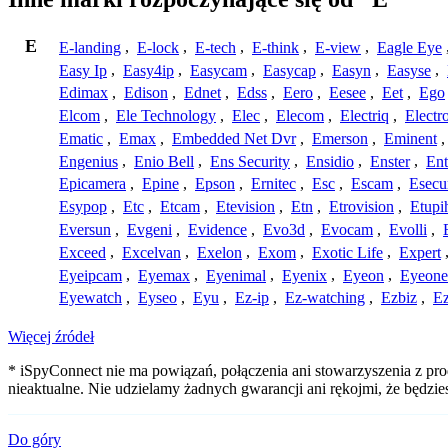
E
E-landing
,
E-lock
,
E-tech
,
E-think
,
E-view
,
Eagle Eye
Easy Ip
,
Easy4ip
,
Easycam
,
Easycap
,
Easyn
,
Easyse
,
Edimax
,
Edison
,
Ednet
,
Edss
,
Eero
,
Eesee
,
Eet
,
Ego
Elcom
,
Ele Technology
,
Elec
,
Elecom
,
Electriq
,
Electr
Ematic
,
Emax
,
Embedded Net Dvr
,
Emerson
,
Eminent
Engenius
,
Enio Bell
,
Ens Security
,
Ensidio
,
Enster
,
Ent
Epicamera
,
Epine
,
Epson
,
Ernitec
,
Esc
,
Escam
,
Esecu
Esypop
,
Etc
,
Etcam
,
Etevision
,
Etn
,
Etrovision
,
Etupi
Eversun
,
Evgeni
,
Evidence
,
Evo3d
,
Evocam
,
Evolli
,
Exceed
,
Excelvan
,
Exelon
,
Exom
,
Exotic Life
,
Expert
Eyeipcam
,
Eyemax
,
Eyenimal
,
Eyenix
,
Eyeon
,
Eyeone
Eyewatch
,
Eyseo
,
Eyu
,
Ez-ip
,
Ez-watching
,
Ezbiz
,
E
Więcej źródeł
* iSpyConnect nie ma powiązań, połączenia ani stowarzyszenia z pr
nieaktualne. Nie udzielamy żadnych gwarancji ani rękojmi, że będzi
Do góry