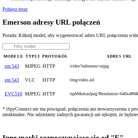
Pobierz teraz
Emerson adresy URL połączeń
Porada: Kliknij model, aby wygenerować adres URL połączenia wid
MODELE
TYPUJ
PROTOKÓŁ
ADRES URL
MJPEG
HTTP
em 543
/video?submenu=mjpg
VLC
HTTP
em 543
/img/video.asf
MJPEG
HTTP
EVC510
/nphMotionJpeg?Resolution=640x480&
* iSpyConnect nie ma powiązań, połączenia ani stowarzyszenia z pr
nieaktualne. Nie udzielamy żadnych gwarancji ani rękojmi, że będzi
Inne marki rozpoczynające się od "E"