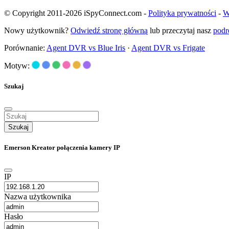
© Copyright 2011-2026 iSpyConnect.com -
Polityka prywatności
-
W
Nowy użytkownik?
Odwiedź stronę główną
lub przeczytaj nasz
podr
Porównanie:
Agent DVR vs Blue Iris
·
Agent DVR vs Frigate
Motyw:
Szukaj
Szukaj
Emerson Kreator połączenia kamery IP
IP
Nazwa użytkownika
Hasło