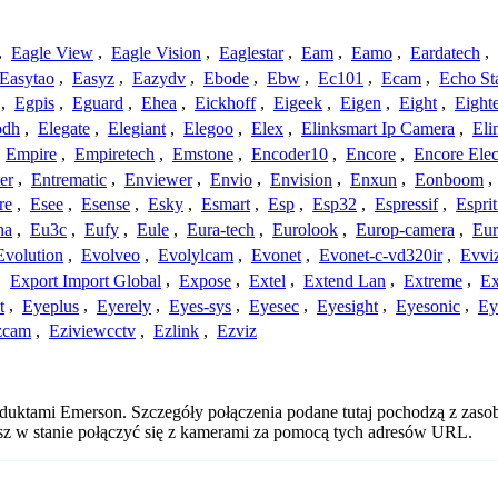
,
Eagle View
,
Eagle Vision
,
Eaglestar
,
Eam
,
Eamo
,
Eardatech
,
Easytao
,
Easyz
,
Eazydv
,
Ebode
,
Ebw
,
Ec101
,
Ecam
,
Echo St
,
Egpis
,
Eguard
,
Ehea
,
Eickhoff
,
Eigeek
,
Eigen
,
Eight
,
Eight
odh
,
Elegate
,
Elegiant
,
Elegoo
,
Elex
,
Elinksmart Ip Camera
,
Eli
,
Empire
,
Empiretech
,
Emstone
,
Encoder10
,
Encore
,
Encore Elec
er
,
Entrematic
,
Enviewer
,
Envio
,
Envision
,
Enxun
,
Eonboom
,
re
,
Esee
,
Esense
,
Esky
,
Esmart
,
Esp
,
Esp32
,
Espressif
,
Espri
ha
,
Eu3c
,
Eufy
,
Eule
,
Eura-tech
,
Eurolook
,
Europ-camera
,
Eur
Evolution
,
Evolveo
,
Evolylcam
,
Evonet
,
Evonet-c-vd320ir
,
Evvi
,
Export Import Global
,
Expose
,
Extel
,
Extend Lan
,
Extreme
,
Ex
t
,
Eyeplus
,
Eyerely
,
Eyes-sys
,
Eyesec
,
Eyesight
,
Eyesonic
,
Ey
zcam
,
Eziviewcctv
,
Ezlink
,
Ezviz
oduktami Emerson. Szczegóły połączenia podane tutaj pochodzą z zaso
esz w stanie połączyć się z kamerami za pomocą tych adresów URL.