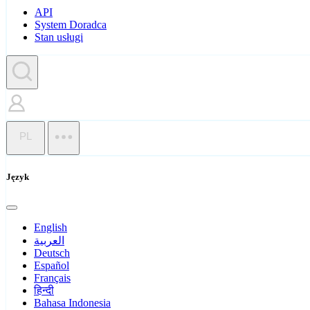
API
System Doradca
Stan usługi
PL
Język
English
العربية
Deutsch
Español
Français
हिन्दी
Bahasa Indonesia