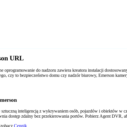
rson URL
e oprogramowanie do nadzoru zawiera kreatora instalacji dostosowan
d tego, czy to bezpieczeństwo domu czy nadzór biurowy, Emerson kam
Emerson
tuczną inteligencją z wykrywaniem osób, pojazdów i obiektów w czas
wnia dostęp zdalny bez przekierowania portów. Pobierz Agent DVR, a
o zobacz
Cennik