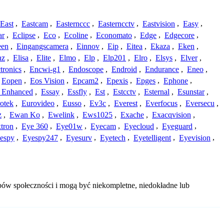
East
,
Eastcam
,
Easternccc
,
Easterncctv
,
Eastvision
,
Easy
,
ar
,
Eclipse
,
Eco
,
Ecoline
,
Economato
,
Edge
,
Edgecore
,
een
,
Eingangscamera
,
Einnov
,
Eip
,
Eitea
,
Ekaza
,
Eken
,
nz
,
Elisa
,
Elite
,
Elmo
,
Elp
,
Elp201
,
Elro
,
Elsys
,
Elver
,
tronics
,
Encwi-g1
,
Endoscope
,
Endroid
,
Endurance
,
Eneo
,
Eopen
,
Eos Vision
,
Epcam2
,
Epexis
,
Epges
,
Ephone
,
t Enhanced
,
Essay
,
Essfly
,
Est
,
Estcctv
,
Esternal
,
Esunstar
,
otek
,
Eurovideo
,
Eusso
,
Ev3c
,
Everest
,
Everfocus
,
Eversecu
,
z
,
Ewan Ko
,
Ewelink
,
Ews1025
,
Exache
,
Exacqvision
,
tron
,
Eye 360
,
Eye01w
,
Eyecam
,
Eyecloud
,
Eyeguard
,
espy
,
Eyespy247
,
Eyesurv
,
Eyetech
,
Eyetelligent
,
Eyevision
,
bów społeczności i mogą być niekompletne, niedokładne lub