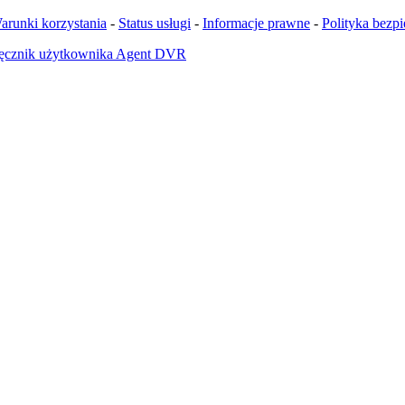
arunki korzystania
-
Status usługi
-
Informacje prawne
-
Polityka bezp
ęcznik użytkownika Agent DVR