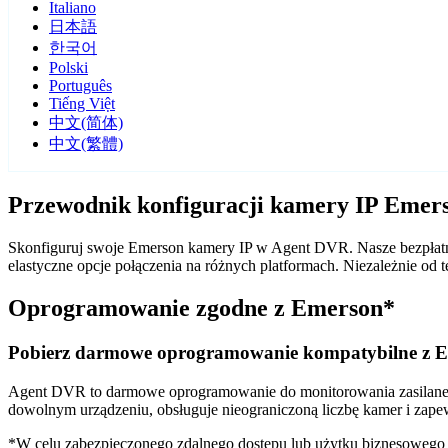
Italiano
日本語
한국어
Polski
Português
Tiếng Việt
中文(简体)
中文(繁體)
Przewodnik konfiguracji kamery IP Eme
Skonfiguruj swoje Emerson kamery IP w Agent DVR. Nasze bezpłatn
elastyczne opcje połączenia na różnych platformach. Niezależnie o
Oprogramowanie zgodne z Emerson*
Pobierz darmowe oprogramowanie kompatybilne z 
Agent DVR to darmowe oprogramowanie do monitorowania zasilane sz
dowolnym urządzeniu, obsługuje nieograniczoną liczbę kamer i zape
*W celu zabezpieczonego zdalnego dostępu lub użytku biznesoweg