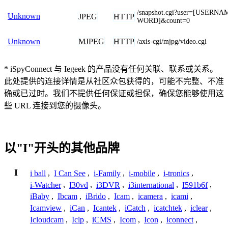
/snapshot.cgi?user=[USERN
Unknown
JPEG
HTTP
WORD]&count=0
MJPEG
HTTP
Unknown
/axis-cgi/mjpg/video.cgi
* iSpyConnect 与 Iegeek 的产品没有任何关联、联系或关系。
此处提供的连接详情是从社区众包获得的，可能不完整、不准
确或已过时。我们不提供任何保证或担保，确保您能够使用这
些 URL 连接到您的摄像头。
以"I"开头的其他品牌
I
i ball
,
I Can See
,
i-Family
,
i-mobile
,
i-tronics
,
i-Watcher
,
I30vd
,
i3DVR
,
i3international
,
I591b6f
,
iBaby
,
Ibcam
,
iBrido
,
Icam
,
icamera
,
icami
,
Icamview
,
iCan
,
Icantek
,
iCatch
,
icatchtek
,
iclear
,
Icloudcam
,
Iclp
,
iCMS
,
Icom
,
Icon
,
iconnect
,