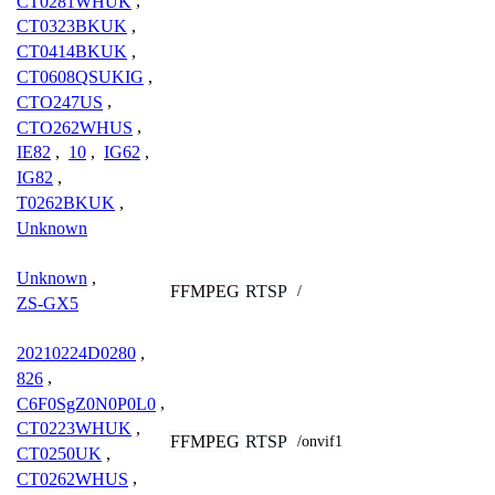
CT0281WHUK
,
CT0323BKUK
,
CT0414BKUK
,
CT0608QSUKIG
,
CTO247US
,
CTO262WHUS
,
IE82
,
10
,
IG62
,
IG82
,
T0262BKUK
,
Unknown
Unknown
,
FFMPEG
RTSP
/
ZS-GX5
20210224D0280
,
826
,
C6F0SgZ0N0P0L0
,
CT0223WHUK
,
FFMPEG
RTSP
/onvif1
CT0250UK
,
CT0262WHUS
,