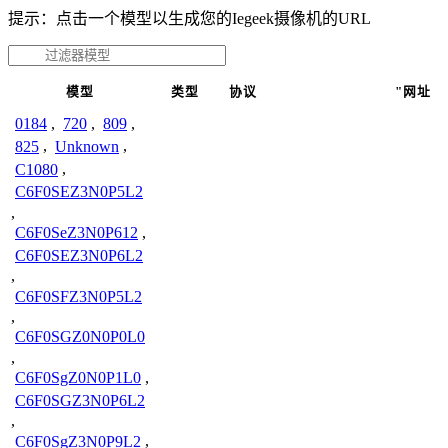
提示：点击一个模型以生成您的Iegeek摄像机的URL
模型
类型
协议
"网址
0184
,
720
,
809
,
825
,
Unknown
,
C1080
,
C6F0SEZ3N0P5L2
,
C6F0SeZ3N0P612
,
C6F0SEZ3N0P6L2
,
C6F0SFZ3N0P5L2
,
C6F0SGZ0N0P0L0
,
C6F0SgZ0N0P1L0
,
C6F0SGZ3N0P6L2
,
C6F0SgZ3N0P9L2
,