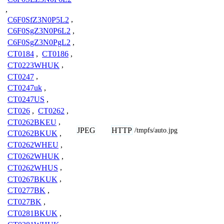
,
C6F0SfZ3N0P5L2
,
C6F0SgZ3N0P6L2
,
C6F0SgZ3N0PgL2
,
CT0184
,
CT0186
,
CT0223WHUK
,
CT0247
,
CT0247uk
,
CT0247US
,
CT026
,
CT0262
,
CT0262BKEU
,
JPEG
HTTP
/tmpfs/auto.jpg
CT0262BKUK
,
CT0262WHEU
,
CT0262WHUK
,
CT0262WHUS
,
CT0267BKUK
,
CT0277BK
,
CT027BK
,
CT0281BKUK
,