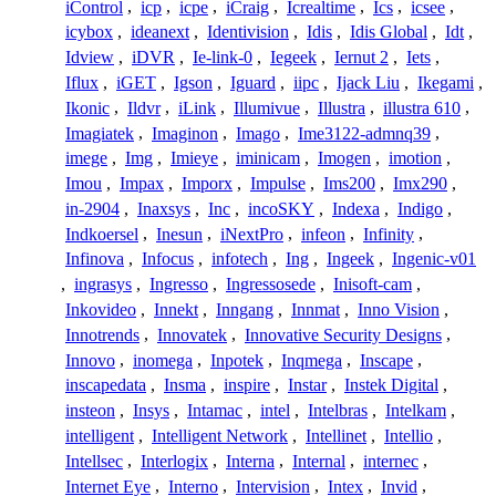
iControl
,
icp
,
icpe
,
iCraig
,
Icrealtime
,
Ics
,
icsee
,
icybox
,
ideanext
,
Identivision
,
Idis
,
Idis Global
,
Idt
,
Idview
,
iDVR
,
Ie-link-0
,
Iegeek
,
Iernut 2
,
Iets
,
Iflux
,
iGET
,
Igson
,
Iguard
,
iipc
,
Ijack Liu
,
Ikegami
,
Ikonic
,
Ildvr
,
iLink
,
Illumivue
,
Illustra
,
illustra 610
,
Imagiatek
,
Imaginon
,
Imago
,
Ime3122-admnq39
,
imege
,
Img
,
Imieye
,
iminicam
,
Imogen
,
imotion
,
Imou
,
Impax
,
Imporx
,
Impulse
,
Ims200
,
Imx290
,
in-2904
,
Inaxsys
,
Inc
,
incoSKY
,
Indexa
,
Indigo
,
Indkoersel
,
Inesun
,
iNextPro
,
infeon
,
Infinity
,
Infinova
,
Infocus
,
infotech
,
Ing
,
Ingeek
,
Ingenic-v01
,
ingrasys
,
Ingresso
,
Ingressosede
,
Inisoft-cam
,
Inkovideo
,
Innekt
,
Inngang
,
Innmat
,
Inno Vision
,
Innotrends
,
Innovatek
,
Innovative Security Designs
,
Innovo
,
inomega
,
Inpotek
,
Inqmega
,
Inscape
,
inscapedata
,
Insma
,
inspire
,
Instar
,
Instek Digital
,
insteon
,
Insys
,
Intamac
,
intel
,
Intelbras
,
Intelkam
,
intelligent
,
Intelligent Network
,
Intellinet
,
Intellio
,
Intellsec
,
Interlogix
,
Interna
,
Internal
,
internec
,
Internet Eye
,
Interno
,
Intervision
,
Intex
,
Invid
,