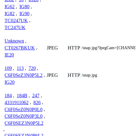
IG62
,
IG80
,
IG82
,
IG90
,
TC0247UK
,
TC247UK
Unknown
,
JPEG
HTTP
CT0267BKUK
,
/snap.jpg?JpegCam=[CHANNE
IE20
109
,
113
,
720
,
JPEG
HTTP
C6F0SeZ3N0P5L2
,
/snap.jpg
IG20
184
,
184B
,
247
,
4331911062
,
826
,
C6F0SeZ0N0P0L0
,
C6F0SeZ0N0P3L0
,
C6F0SEZ3N0P5L2
,
C6F0SEZ3N0P6L2