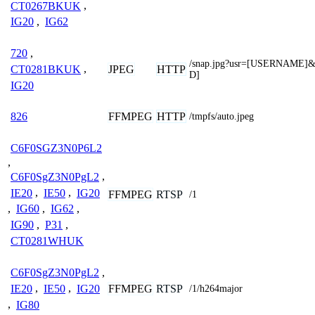
CT0267BKUK
,
IG20
,
IG62
720
,
/snap.jpg?usr=[USERNAME
JPEG
HTTP
CT0281BKUK
,
D]
IG20
FFMPEG
HTTP
826
/tmpfs/auto.jpeg
C6F0SGZ3N0P6L2
,
C6F0SgZ3N0PgL2
,
IE20
,
IE50
,
IG20
FFMPEG
RTSP
/1
,
IG60
,
IG62
,
IG90
,
P31
,
CT0281WHUK
C6F0SgZ3N0PgL2
,
FFMPEG
RTSP
IE20
,
IE50
,
IG20
/1/h264major
,
IG80