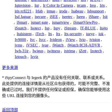
Iqinvision
,
Iqr
,
Ir Color Ip Camera
,
ircam
,
Irea
,
Iris
,
iris rc8221
,
Irlab
,
irmas
,
iroda
,
Isabeau
,
Isbsupport
,
Isd Jaguar
,
isecure
,
iSEE
,
iseetec
,
Iseeu
,
iShare
,
Isit
,
iSmart
,
ismart gate
,
ismartview
,
iSmartViewPro
,
iSnatch
,
Isotect
,
Isp
,
Ispy
,
iStream
,
IT-BLUE
,
Itajto
,
Italsistem
,
iTech
,
Its
,
Itx
,
Itx-security
,
iueye
,
iuk
,
Iv9000
,
Ivc
,
Ivcc
,
Ivideon
,
iView
,
Ivio
,
ivision
,
ivms
,
iVSEC
,
ivue
,
iWatch
,
iWatch 8CH-ADVR
,
Iwh-31ir
,
Iwigus
,
iwitness
,
ixtrima
,
iZett
,
Izotech
,
Iztouch
,
Izviz
更多来源
* iSpyConnect 与 Iegeek 的产品没有任何关联、联系或关系。
此处提供的连接详情是从社区众包获得的，可能不完整、不准
确或已过时。我们不提供任何保证或担保，确保您能够使用这
些 URL 连接到您的摄像头。
返回顶部