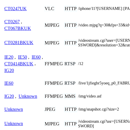
VLC
HTTP
CT0247UK
/iphone/11?[USERNAME]:[
CT0267
,
MJPEG
HTTP
/video.mjpg?q=30&fps=33&id
CT067BKUK
/videostream.cgi?user=[US
CT0281BKUK
MJPEG
HTTP
SSWORD]&resolution=32&rat
IE20
,
IE50
,
IE60
,
FFMPEG
RTSP
CT0414BKUK
,
/12
IG20
FFMPEG
RTSP
IE60
/live/1jfiegbr5yoeq_p0_FA
FFMPEG
MMS
IG20
,
Unknown
/img/video.asf
JPEG
HTTP
Unknown
/img/snapshot.cgi?size=2
/videostream.cgi?usr=[USE
Unknown
MJPEG
HTTP
SWORD]