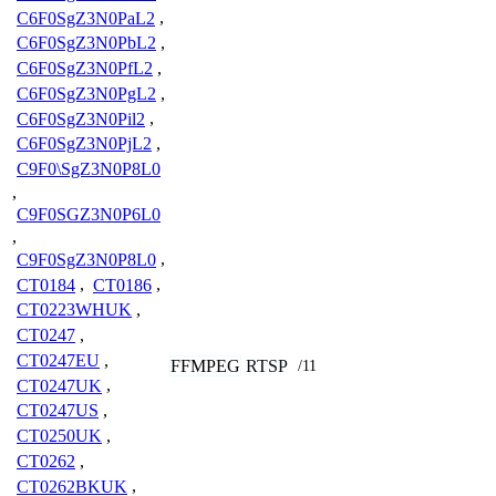
C6F0SgZ3N0PaL2
,
C6F0SgZ3N0PbL2
,
C6F0SgZ3N0PfL2
,
C6F0SgZ3N0PgL2
,
C6F0SgZ3N0Pil2
,
C6F0SgZ3N0PjL2
,
C9F0\SgZ3N0P8L0
,
C9F0SGZ3N0P6L0
,
C9F0SgZ3N0P8L0
,
CT0184
,
CT0186
,
CT0223WHUK
,
CT0247
,
CT0247EU
,
FFMPEG
RTSP
/11
CT0247UK
,
CT0247US
,
CT0250UK
,
CT0262
,
CT0262BKUK
,