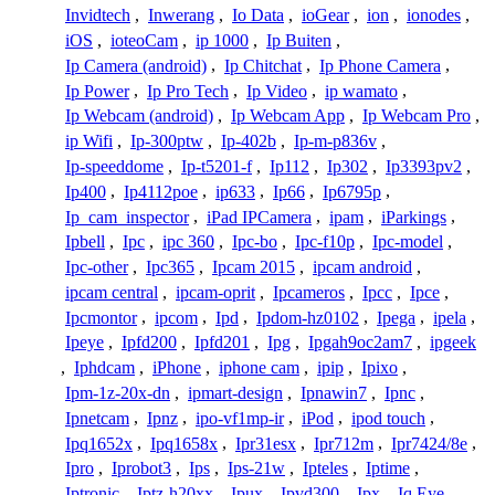
Invidtech
,
Inwerang
,
Io Data
,
ioGear
,
ion
,
ionodes
,
iOS
,
ioteoCam
,
ip 1000
,
Ip Buiten
,
Ip Camera (android)
,
Ip Chitchat
,
Ip Phone Camera
,
Ip Power
,
Ip Pro Tech
,
Ip Video
,
ip wamato
,
Ip Webcam (android)
,
Ip Webcam App
,
Ip Webcam Pro
,
ip Wifi
,
Ip-300ptw
,
Ip-402b
,
Ip-m-p836v
,
Ip-speeddome
,
Ip-t5201-f
,
Ip112
,
Ip302
,
Ip3393pv2
,
Ip400
,
Ip4112poe
,
ip633
,
Ip66
,
Ip6795p
,
Ip_cam_inspector
,
iPad IPCamera
,
ipam
,
iParkings
,
Ipbell
,
Ipc
,
ipc 360
,
Ipc-bo
,
Ipc-f10p
,
Ipc-model
,
Ipc-other
,
Ipc365
,
Ipcam 2015
,
ipcam android
,
ipcam central
,
ipcam-oprit
,
Ipcameros
,
Ipcc
,
Ipce
,
Ipcmontor
,
ipcom
,
Ipd
,
Ipdom-hz0102
,
Ipega
,
ipela
,
Ipeye
,
Ipfd200
,
Ipfd201
,
Ipg
,
Ipgah9oc2am7
,
ipgeek
,
Iphdcam
,
iPhone
,
iphone cam
,
ipip
,
Ipixo
,
Ipm-1z-20x-dn
,
ipmart-design
,
Ipnawin7
,
Ipnc
,
Ipnetcam
,
Ipnz
,
ipo-vf1mp-ir
,
iPod
,
ipod touch
,
Ipq1652x
,
Ipq1658x
,
Ipr31esx
,
Ipr712m
,
Ipr7424/8e
,
Ipro
,
Iprobot3
,
Ips
,
Ips-21w
,
Ipteles
,
Iptime
,
Iptronic
,
Iptz-h20xx
,
Ipux
,
Ipvd300
,
Ipx
,
Iq Eye
,