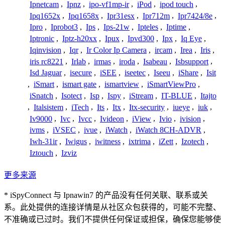
Ipnetcam
,
Ipnz
,
ipo-vf1mp-ir
,
iPod
,
ipod touch
,
Ipq1652x
,
Ipq1658x
,
Ipr31esx
,
Ipr712m
,
Ipr7424/8e
,
Ipro
,
Iprobot3
,
Ips
,
Ips-21w
,
Ipteles
,
Iptime
,
Iptronic
,
Iptz-h20xx
,
Ipux
,
Ipvd300
,
Ipx
,
Iq Eye
,
Iqinvision
,
Iqr
,
Ir Color Ip Camera
,
ircam
,
Irea
,
Iris
,
iris rc8221
,
Irlab
,
irmas
,
iroda
,
Isabeau
,
Isbsupport
,
Isd Jaguar
,
isecure
,
iSEE
,
iseetec
,
Iseeu
,
iShare
,
Isit
,
iSmart
,
ismart gate
,
ismartview
,
iSmartViewPro
,
iSnatch
,
Isotect
,
Isp
,
Ispy
,
iStream
,
IT-BLUE
,
Itajto
,
Italsistem
,
iTech
,
Its
,
Itx
,
Itx-security
,
iueye
,
iuk
,
Iv9000
,
Ivc
,
Ivcc
,
Ivideon
,
iView
,
Ivio
,
ivision
,
ivms
,
iVSEC
,
ivue
,
iWatch
,
iWatch 8CH-ADVR
,
Iwh-31ir
,
Iwigus
,
iwitness
,
ixtrima
,
iZett
,
Izotech
,
Iztouch
,
Izviz
更多来源
* iSpyConnect 与 Ipnawin7 的产品没有任何关联、联系或关
系。此处提供的连接详情是从社区众包获得的，可能不完整、
不准确或已过时。我们不提供任何保证或担保，确保您能够使