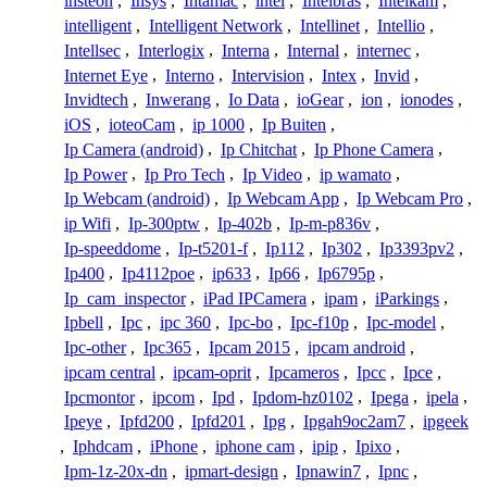
insteon
,
Insys
,
Intamac
,
intel
,
Intelbras
,
Intelkam
,
intelligent
,
Intelligent Network
,
Intellinet
,
Intellio
,
Intellsec
,
Interlogix
,
Interna
,
Internal
,
internec
,
Internet Eye
,
Interno
,
Intervision
,
Intex
,
Invid
,
Invidtech
,
Inwerang
,
Io Data
,
ioGear
,
ion
,
ionodes
,
iOS
,
ioteoCam
,
ip 1000
,
Ip Buiten
,
Ip Camera (android)
,
Ip Chitchat
,
Ip Phone Camera
,
Ip Power
,
Ip Pro Tech
,
Ip Video
,
ip wamato
,
Ip Webcam (android)
,
Ip Webcam App
,
Ip Webcam Pro
,
ip Wifi
,
Ip-300ptw
,
Ip-402b
,
Ip-m-p836v
,
Ip-speeddome
,
Ip-t5201-f
,
Ip112
,
Ip302
,
Ip3393pv2
,
Ip400
,
Ip4112poe
,
ip633
,
Ip66
,
Ip6795p
,
Ip_cam_inspector
,
iPad IPCamera
,
ipam
,
iParkings
,
Ipbell
,
Ipc
,
ipc 360
,
Ipc-bo
,
Ipc-f10p
,
Ipc-model
,
Ipc-other
,
Ipc365
,
Ipcam 2015
,
ipcam android
,
ipcam central
,
ipcam-oprit
,
Ipcameros
,
Ipcc
,
Ipce
,
Ipcmontor
,
ipcom
,
Ipd
,
Ipdom-hz0102
,
Ipega
,
ipela
,
Ipeye
,
Ipfd200
,
Ipfd201
,
Ipg
,
Ipgah9oc2am7
,
ipgeek
,
Iphdcam
,
iPhone
,
iphone cam
,
ipip
,
Ipixo
,
Ipm-1z-20x-dn
,
ipmart-design
,
Ipnawin7
,
Ipnc
,