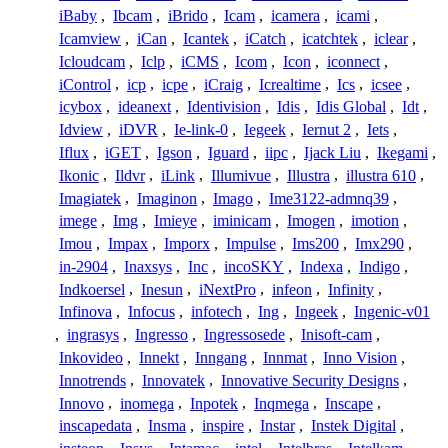
iBaby
,
Ibcam
,
iBrido
,
Icam
,
icamera
,
icami
,
Icamview
,
iCan
,
Icantek
,
iCatch
,
icatchtek
,
iclear
,
Icloudcam
,
Iclp
,
iCMS
,
Icom
,
Icon
,
iconnect
,
iControl
,
icp
,
icpe
,
iCraig
,
Icrealtime
,
Ics
,
icsee
,
icybox
,
ideanext
,
Identivision
,
Idis
,
Idis Global
,
Idt
,
Idview
,
iDVR
,
Ie-link-0
,
Iegeek
,
Iernut 2
,
Iets
,
Iflux
,
iGET
,
Igson
,
Iguard
,
iipc
,
Ijack Liu
,
Ikegami
,
Ikonic
,
Ildvr
,
iLink
,
Illumivue
,
Illustra
,
illustra 610
,
Imagiatek
,
Imaginon
,
Imago
,
Ime3122-admnq39
,
imege
,
Img
,
Imieye
,
iminicam
,
Imogen
,
imotion
,
Imou
,
Impax
,
Imporx
,
Impulse
,
Ims200
,
Imx290
,
in-2904
,
Inaxsys
,
Inc
,
incoSKY
,
Indexa
,
Indigo
,
Indkoersel
,
Inesun
,
iNextPro
,
infeon
,
Infinity
,
Infinova
,
Infocus
,
infotech
,
Ing
,
Ingeek
,
Ingenic-v01
,
ingrasys
,
Ingresso
,
Ingressosede
,
Inisoft-cam
,
Inkovideo
,
Innekt
,
Inngang
,
Innmat
,
Inno Vision
,
Innotrends
,
Innovatek
,
Innovative Security Designs
,
Innovo
,
inomega
,
Inpotek
,
Inqmega
,
Inscape
,
inscapedata
,
Insma
,
inspire
,
Instar
,
Instek Digital
,