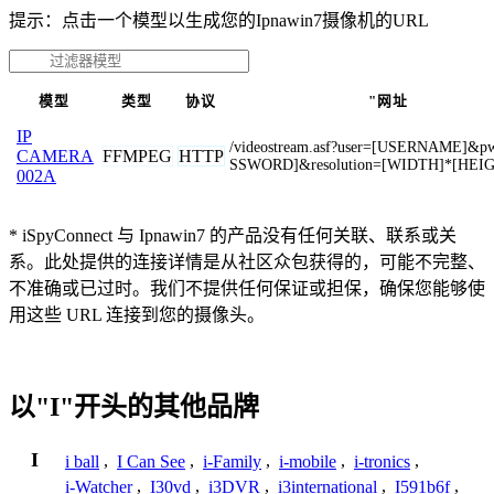
提示：点击一个模型以生成您的Ipnawin7摄像机的URL
模型
类型
协议
"网址
IP
/videostream.asf?user=[USERNAME]&p
FFMPEG
HTTP
CAMERA
SSWORD]&resolution=[WIDTH]*[HEI
002A
* iSpyConnect 与 Ipnawin7 的产品没有任何关联、联系或关
系。此处提供的连接详情是从社区众包获得的，可能不完整、
不准确或已过时。我们不提供任何保证或担保，确保您能够使
用这些 URL 连接到您的摄像头。
以"I"开头的其他品牌
I
i ball
,
I Can See
,
i-Family
,
i-mobile
,
i-tronics
,
i-Watcher
,
I30vd
,
i3DVR
,
i3international
,
I591b6f
,