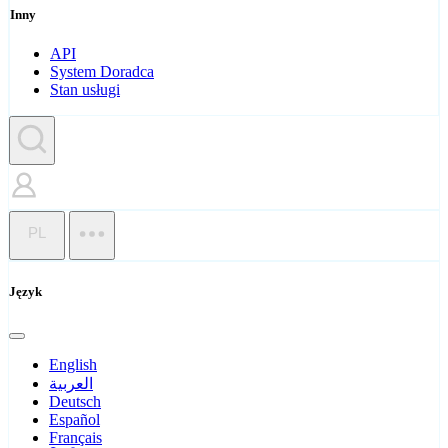
Inny
API
System Doradca
Stan usługi
PL
Język
English
العربية
Deutsch
Español
Français