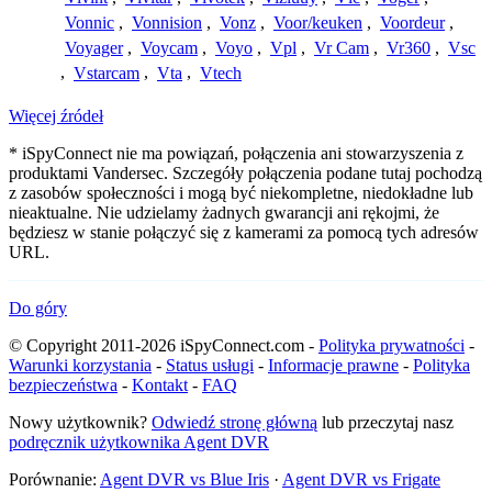
Vonnic
,
Vonnision
,
Vonz
,
Voor/keuken
,
Voordeur
,
Voyager
,
Voycam
,
Voyo
,
Vpl
,
Vr Cam
,
Vr360
,
Vsc
,
Vstarcam
,
Vta
,
Vtech
Więcej źródeł
* iSpyConnect nie ma powiązań, połączenia ani stowarzyszenia z
produktami Vandersec. Szczegóły połączenia podane tutaj pochodzą
z zasobów społeczności i mogą być niekompletne, niedokładne lub
nieaktualne. Nie udzielamy żadnych gwarancji ani rękojmi, że
będziesz w stanie połączyć się z kamerami za pomocą tych adresów
URL.
Do góry
© Copyright 2011-2026 iSpyConnect.com -
Polityka prywatności
-
Warunki korzystania
-
Status usługi
-
Informacje prawne
-
Polityka
bezpieczeństwa
-
Kontakt
-
FAQ
Nowy użytkownik?
Odwiedź stronę główną
lub przeczytaj nasz
podręcznik użytkownika Agent DVR
Porównanie:
Agent DVR vs Blue Iris
·
Agent DVR vs Frigate