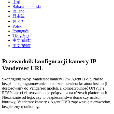
हिन्दी
Bahasa Indonesia
Italiano
日本語
한국어
Polski
Português
Tiếng Việt
中文(简体)
中文(繁體)
Przewodnik konfiguracji kamery IP
Vandersec URL
Skonfiguruj swoje Vandersec kamery IP w Agent DVR. Nasze
bezpłatne oprogramowanie do nadzoru zawiera kreatora instalacji
dostosowany do Vandersec modeli, a kompatybilność ONVIF i
RTSP daje ci elastyczne opcje połączenia na różnych platformach.
Niezależnie od tego, czy to bezpieczeństwo domu czy nadzór
biurowy, Vandersec kamery z Agent DVR zapewniają niezawodny,
bezpieczny monitoring.