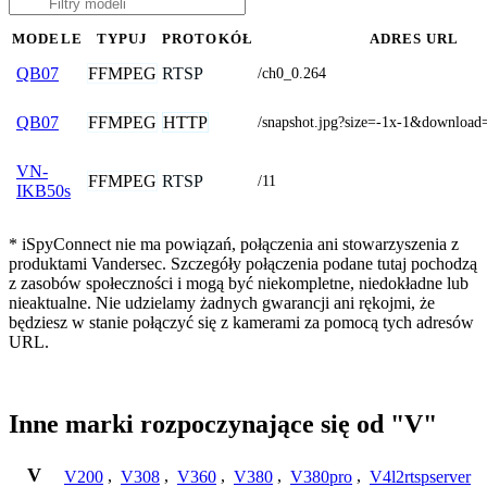
MODELE
TYPUJ
PROTOKÓŁ
ADRES URL
FFMPEG
RTSP
QB07
/ch0_0.264
FFMPEG
HTTP
QB07
/snapshot.jpg?size=-1x-1&download
VN-
FFMPEG
RTSP
/11
IKB50s
* iSpyConnect nie ma powiązań, połączenia ani stowarzyszenia z
produktami Vandersec. Szczegóły połączenia podane tutaj pochodzą
z zasobów społeczności i mogą być niekompletne, niedokładne lub
nieaktualne. Nie udzielamy żadnych gwarancji ani rękojmi, że
będziesz w stanie połączyć się z kamerami za pomocą tych adresów
URL.
Inne marki rozpoczynające się od "V"
V
V200
,
V308
,
V360
,
V380
,
V380pro
,
V4l2rtspserver