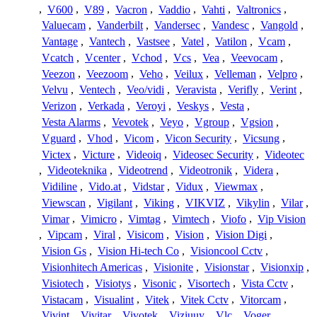
,
V600
,
V89
,
Vacron
,
Vaddio
,
Vahti
,
Valtronics
,
Valuecam
,
Vanderbilt
,
Vandersec
,
Vandesc
,
Vangold
,
Vantage
,
Vantech
,
Vastsee
,
Vatel
,
Vatilon
,
Vcam
,
Vcatch
,
Vcenter
,
Vchod
,
Vcs
,
Vea
,
Veevocam
,
Veezon
,
Veezoom
,
Veho
,
Veilux
,
Velleman
,
Velpro
,
Velvu
,
Ventech
,
Veo/vidi
,
Veravista
,
Verifly
,
Verint
,
Verizon
,
Verkada
,
Veroyi
,
Veskys
,
Vesta
,
Vesta Alarms
,
Vevotek
,
Veyo
,
Vgroup
,
Vgsion
,
Vguard
,
Vhod
,
Vicom
,
Vicon Security
,
Vicsung
,
Victex
,
Victure
,
Videoiq
,
Videosec Security
,
Videotec
,
Videoteknika
,
Videotrend
,
Videotronik
,
Videra
,
Vidiline
,
Vido.at
,
Vidstar
,
Vidux
,
Viewmax
,
Viewscan
,
Vigilant
,
Viking
,
VIKVIZ
,
Vikylin
,
Vilar
,
Vimar
,
Vimicro
,
Vimtag
,
Vimtech
,
Viofo
,
Vip Vision
,
Vipcam
,
Viral
,
Visicom
,
Vision
,
Vision Digi
,
Vision Gs
,
Vision Hi-tech Co
,
Visioncool Cctv
,
Visionhitech Americas
,
Visionite
,
Visionstar
,
Visionxip
,
Visiotech
,
Visiotys
,
Visonic
,
Visortech
,
Vista Cctv
,
Vistacam
,
Visualint
,
Vitek
,
Vitek Cctv
,
Vitorcam
,
Vivint
,
Vivitar
,
Vivotek
,
Viziuuy
,
Vlc
,
Voger
,