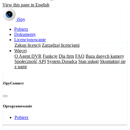
View this page in English
iSpy
Pobierz
Dokumenty
Licencjonowanie
Zakup licencji
Zarządzaj licencjami
Więcej
O Agent DVR
Funkcje
Dla firm
FAQ
Baza danych kamery
Społeczność
API
System Doradca
Stan usługi
Skontaktuj się
z nami
iSpyConnect
Oprogramowanie
Pobierz