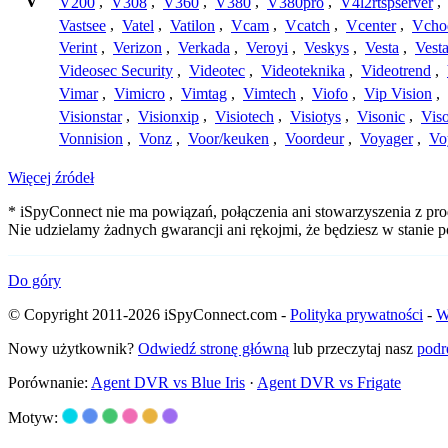
V
V200
,
V308
,
V360
,
V380
,
V380pro
,
V4l2rtspserver
,
Vastsee
,
Vatel
,
Vatilon
,
Vcam
,
Vcatch
,
Vcenter
,
Vcho
Verint
,
Verizon
,
Verkada
,
Veroyi
,
Veskys
,
Vesta
,
Vest
Videosec Security
,
Videotec
,
Videoteknika
,
Videotrend
,
Vimar
,
Vimicro
,
Vimtag
,
Vimtech
,
Viofo
,
Vip Vision
,
Visionstar
,
Visionxip
,
Visiotech
,
Visiotys
,
Visonic
,
Viso
Vonnision
,
Vonz
,
Voor/keuken
,
Voordeur
,
Voyager
,
Vo
Więcej źródeł
* iSpyConnect nie ma powiązań, połączenia ani stowarzyszenia z pro
Nie udzielamy żadnych gwarancji ani rękojmi, że będziesz w stanie
Do góry
© Copyright 2011-2026 iSpyConnect.com -
Polityka prywatności
-
W
Nowy użytkownik?
Odwiedź stronę główną
lub przeczytaj nasz
podr
Porównanie:
Agent DVR vs Blue Iris
·
Agent DVR vs Frigate
Motyw: