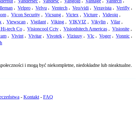
derbilt
,
Vandersec
,
Vandesc
,
Vangold
,
Vantage
,
Vantech
,
lleman
,
Velpro
,
Velvu
,
Ventech
,
Veo/vidi
,
Veravista
,
Verifly
,
com
,
Vicon Security
,
Vicsung
,
Victex
,
Victure
,
Videoiq
,
x
,
Viewscan
,
Vigilant
,
Viking
,
VIKVIZ
,
Vikylin
,
Vilar
,
 Hi-tech Co
,
Visioncool Cctv
,
Visionhitech Americas
,
Visionite
,
cam
,
Vivint
,
Vivitar
,
Vivotek
,
Viziuuy
,
Vlc
,
Voger
,
Vonnic
,
h
połeczności i mogą być niekompletne, niedokładne lub nieaktualne.
ieczeństwa
-
Kontakt
-
FAQ