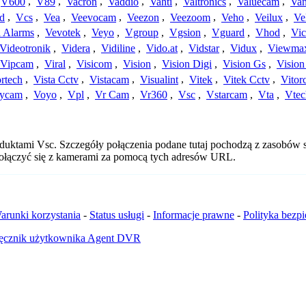
V600
,
V89
,
Vacron
,
Vaddio
,
Vahti
,
Valtronics
,
Valuecam
,
Van
d
,
Vcs
,
Vea
,
Veevocam
,
Veezon
,
Veezoom
,
Veho
,
Veilux
,
Ve
a Alarms
,
Vevotek
,
Veyo
,
Vgroup
,
Vgsion
,
Vguard
,
Vhod
,
Vi
Videotronik
,
Videra
,
Vidiline
,
Vido.at
,
Vidstar
,
Vidux
,
Viewma
Vipcam
,
Viral
,
Visicom
,
Vision
,
Vision Digi
,
Vision Gs
,
Vision
rtech
,
Vista Cctv
,
Vistacam
,
Visualint
,
Vitek
,
Vitek Cctv
,
Vitor
ycam
,
Voyo
,
Vpl
,
Vr Cam
,
Vr360
,
Vsc
,
Vstarcam
,
Vta
,
Vtec
duktami Vsc. Szczegóły połączenia podane tutaj pochodzą z zasobów s
 połączyć się z kamerami za pomocą tych adresów URL.
arunki korzystania
-
Status usługi
-
Informacje prawne
-
Polityka bezp
ęcznik użytkownika Agent DVR