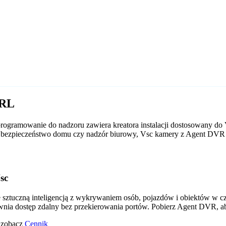
URL
ogramowanie do nadzoru zawiera kreatora instalacji dostosowany do 
 to bezpieczeństwo domu czy nadzór biurowy, Vsc kamery z Agent DVR
sc
tuczną inteligencją z wykrywaniem osób, pojazdów i obiektów w czas
wnia dostęp zdalny bez przekierowania portów. Pobierz Agent DVR, a
o zobacz
Cennik