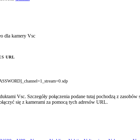
eo dla kamery Vsc
ES URL
ASSWORD]_channel=1_stream=0.sdp
duktami Vsc. Szczegóły połączenia podane tutaj pochodzą z zasobów s
 połączyć się z kamerami za pomocą tych adresów URL.