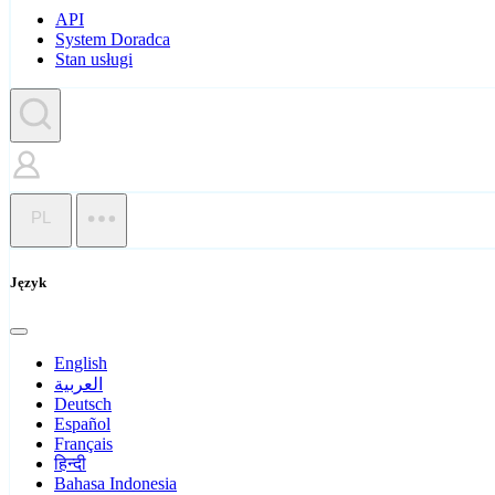
API
System Doradca
Stan usługi
PL
Język
English
العربية
Deutsch
Español
Français
हिन्दी
Bahasa Indonesia