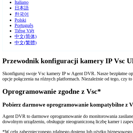
Italiano
日本語
한국어
Polski
Português
Tiếng Việt
中文(简体)
中文(繁體)
Przewodnik konfiguracji kamery IP Vsc 
Skonfiguruj swoje Vsc kamery IP w Agent DVR. Nasze bezpłatne opr
opcje połączenia na różnych platformach. Niezależnie od tego, czy
Oprogramowanie zgodne z Vsc*
Pobierz darmowe oprogramowanie kompatybilne z V
Agent DVR to darmowe oprogramowanie do monitorowania zasilane sz
dowolnym urządzeniu, obsługuje nieograniczoną liczbę kamer i zape
*W celu zabezpieczonego zdalnego dostępu lub użytku biznesoweg