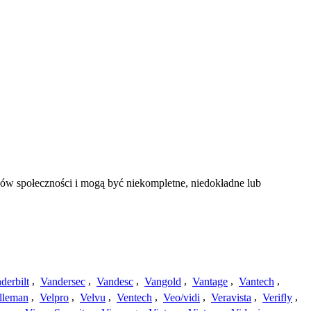
bów społeczności i mogą być niekompletne, niedokładne lub
derbilt
,
Vandersec
,
Vandesc
,
Vangold
,
Vantage
,
Vantech
,
lleman
,
Velpro
,
Velvu
,
Ventech
,
Veo/vidi
,
Veravista
,
Verifly
,