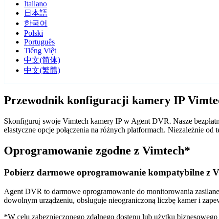
Italiano
日本語
한국어
Polski
Português
Tiếng Việt
中文(简体)
中文(繁體)
Przewodnik konfiguracji kamery IP Vimt
Skonfiguruj swoje Vimtech kamery IP w Agent DVR. Nasze bezpłatne
elastyczne opcje połączenia na różnych platformach. Niezależnie o
Oprogramowanie zgodne z Vimtech*
Pobierz darmowe oprogramowanie kompatybilne z V
Agent DVR to darmowe oprogramowanie do monitorowania zasilane sz
dowolnym urządzeniu, obsługuje nieograniczoną liczbę kamer i zape
*W celu zabezpieczonego zdalnego dostępu lub użytku biznesoweg