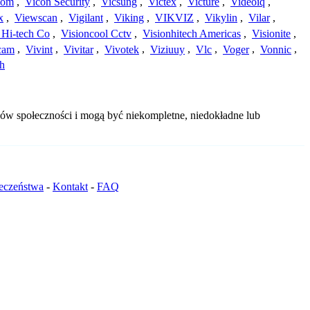
com
,
Vicon Security
,
Vicsung
,
Victex
,
Victure
,
Videoiq
,
x
,
Viewscan
,
Vigilant
,
Viking
,
VIKVIZ
,
Vikylin
,
Vilar
,
 Hi-tech Co
,
Visioncool Cctv
,
Visionhitech Americas
,
Visionite
,
cam
,
Vivint
,
Vivitar
,
Vivotek
,
Viziuuy
,
Vlc
,
Voger
,
Vonnic
,
h
bów społeczności i mogą być niekompletne, niedokładne lub
ieczeństwa
-
Kontakt
-
FAQ