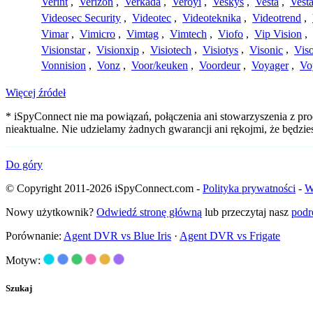
Verint
,
Verizon
,
Verkada
,
Veroyi
,
Veskys
,
Vesta
,
Vest
Videosec Security
,
Videotec
,
Videoteknika
,
Videotrend
,
Vimar
,
Vimicro
,
Vimtag
,
Vimtech
,
Viofo
,
Vip Vision
,
Visionstar
,
Visionxip
,
Visiotech
,
Visiotys
,
Visonic
,
Viso
Vonnision
,
Vonz
,
Voor/keuken
,
Voordeur
,
Voyager
,
Vo
Więcej źródeł
* iSpyConnect nie ma powiązań, połączenia ani stowarzyszenia z pr
nieaktualne. Nie udzielamy żadnych gwarancji ani rękojmi, że będzi
Do góry
© Copyright 2011-2026 iSpyConnect.com -
Polityka prywatności
-
W
Nowy użytkownik?
Odwiedź stronę główną
lub przeczytaj nasz
podr
Porównanie:
Agent DVR vs Blue Iris
·
Agent DVR vs Frigate
Motyw:
Szukaj