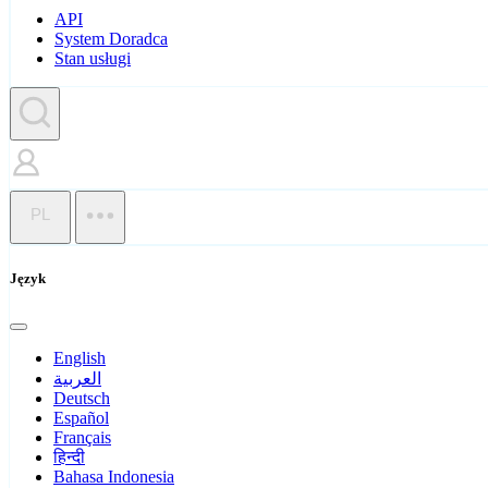
API
System Doradca
Stan usługi
PL
Język
English
العربية
Deutsch
Español
Français
हिन्दी
Bahasa Indonesia