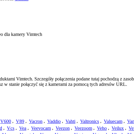
eo dla kamery Vimtech
oduktami Vimtech. Szczegóły połączenia podane tutaj pochodzą z zaso
esz w stanie połączyć się z kamerami za pomocą tych adresów URL.
V600
,
V89
,
Vacron
,
Vaddio
,
Vahti
,
Valtronics
,
Valuecam
,
Van
d
,
Vcs
,
Vea
,
Veevocam
,
Veezon
,
Veezoom
,
Veho
,
Veilux
,
Ve