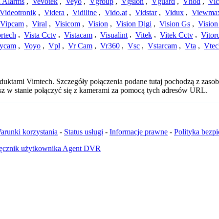
a Alarms
,
Vevotek
,
Veyo
,
Vgroup
,
Vgsion
,
Vguard
,
Vhod
,
Vi
Videotronik
,
Videra
,
Vidiline
,
Vido.at
,
Vidstar
,
Vidux
,
Viewma
Vipcam
,
Viral
,
Visicom
,
Vision
,
Vision Digi
,
Vision Gs
,
Vision
rtech
,
Vista Cctv
,
Vistacam
,
Visualint
,
Vitek
,
Vitek Cctv
,
Vitor
ycam
,
Voyo
,
Vpl
,
Vr Cam
,
Vr360
,
Vsc
,
Vstarcam
,
Vta
,
Vtec
oduktami Vimtech. Szczegóły połączenia podane tutaj pochodzą z zaso
esz w stanie połączyć się z kamerami za pomocą tych adresów URL.
arunki korzystania
-
Status usługi
-
Informacje prawne
-
Polityka bezp
ęcznik użytkownika Agent DVR