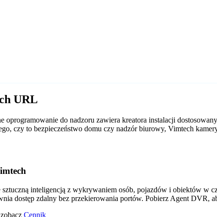
ech URL
 oprogramowanie do nadzoru zawiera kreatora instalacji dostosowan
d tego, czy to bezpieczeństwo domu czy nadzór biurowy, Vimtech kam
imtech
tuczną inteligencją z wykrywaniem osób, pojazdów i obiektów w czas
wnia dostęp zdalny bez przekierowania portów. Pobierz Agent DVR, a
o zobacz
Cennik