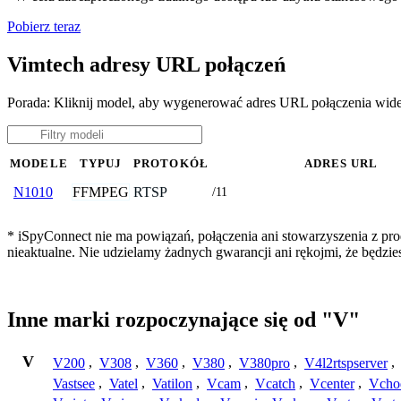
Pobierz teraz
Vimtech adresy URL połączeń
Porada: Kliknij model, aby wygenerować adres URL połączenia wid
MODELE
TYPUJ
PROTOKÓŁ
ADRES URL
FFMPEG
RTSP
N1010
/11
* iSpyConnect nie ma powiązań, połączenia ani stowarzyszenia z pr
nieaktualne. Nie udzielamy żadnych gwarancji ani rękojmi, że będzi
Inne marki rozpoczynające się od "V"
V
V200
,
V308
,
V360
,
V380
,
V380pro
,
V4l2rtspserver
,
Vastsee
,
Vatel
,
Vatilon
,
Vcam
,
Vcatch
,
Vcenter
,
Vcho