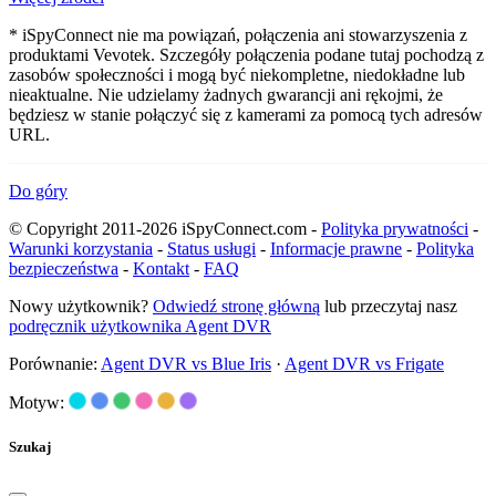
* iSpyConnect nie ma powiązań, połączenia ani stowarzyszenia z
produktami Vevotek. Szczegóły połączenia podane tutaj pochodzą z
zasobów społeczności i mogą być niekompletne, niedokładne lub
nieaktualne. Nie udzielamy żadnych gwarancji ani rękojmi, że
będziesz w stanie połączyć się z kamerami za pomocą tych adresów
URL.
Do góry
© Copyright 2011-2026 iSpyConnect.com -
Polityka prywatności
-
Warunki korzystania
-
Status usługi
-
Informacje prawne
-
Polityka
bezpieczeństwa
-
Kontakt
-
FAQ
Nowy użytkownik?
Odwiedź stronę główną
lub przeczytaj nasz
podręcznik użytkownika Agent DVR
Porównanie:
Agent DVR vs Blue Iris
·
Agent DVR vs Frigate
Motyw:
Szukaj