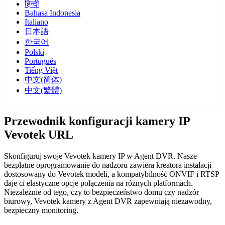
हिन्दी
Bahasa Indonesia
Italiano
日本語
한국어
Polski
Português
Tiếng Việt
中文(简体)
中文(繁體)
Przewodnik konfiguracji kamery IP
Vevotek URL
Skonfiguruj swoje Vevotek kamery IP w Agent DVR. Nasze
bezpłatne oprogramowanie do nadzoru zawiera kreatora instalacji
dostosowany do Vevotek modeli, a kompatybilność ONVIF i RTSP
daje ci elastyczne opcje połączenia na różnych platformach.
Niezależnie od tego, czy to bezpieczeństwo domu czy nadzór
biurowy, Vevotek kamery z Agent DVR zapewniają niezawodny,
bezpieczny monitoring.