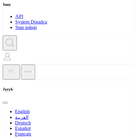
Inny
API
System Doradca
Stan usługi
PL
Język
English
العربية
Deutsch
Español
Français