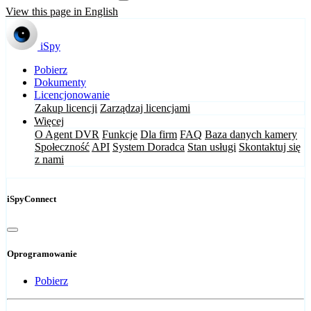
View this page in English
iSpy
Pobierz
Dokumenty
Licencjonowanie
Zakup licencji
Zarządzaj licencjami
Więcej
O Agent DVR
Funkcje
Dla firm
FAQ
Baza danych kamery
Społeczność
API
System Doradca
Stan usługi
Skontaktuj się
z nami
iSpyConnect
Oprogramowanie
Pobierz