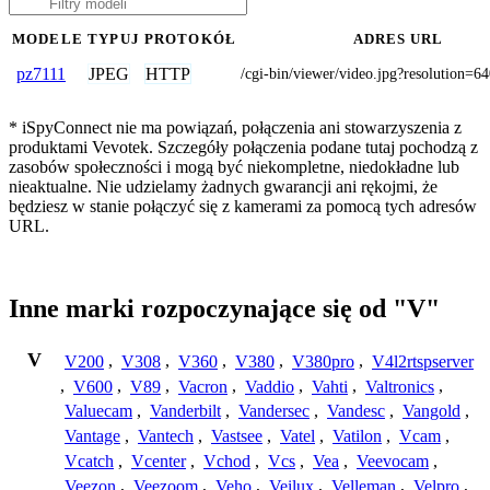
MODELE
TYPUJ
PROTOKÓŁ
ADRES URL
JPEG
HTTP
pz7111
/cgi-bin/viewer/video.jpg?resolution=6
* iSpyConnect nie ma powiązań, połączenia ani stowarzyszenia z
produktami Vevotek. Szczegóły połączenia podane tutaj pochodzą z
zasobów społeczności i mogą być niekompletne, niedokładne lub
nieaktualne. Nie udzielamy żadnych gwarancji ani rękojmi, że
będziesz w stanie połączyć się z kamerami za pomocą tych adresów
URL.
Inne marki rozpoczynające się od "V"
V
V200
,
V308
,
V360
,
V380
,
V380pro
,
V4l2rtspserver
,
V600
,
V89
,
Vacron
,
Vaddio
,
Vahti
,
Valtronics
,
Valuecam
,
Vanderbilt
,
Vandersec
,
Vandesc
,
Vangold
,
Vantage
,
Vantech
,
Vastsee
,
Vatel
,
Vatilon
,
Vcam
,
Vcatch
,
Vcenter
,
Vchod
,
Vcs
,
Vea
,
Veevocam
,
Veezon
,
Veezoom
,
Veho
,
Veilux
,
Velleman
,
Velpro
,