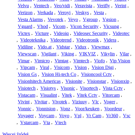
Velvu
,
Ventech
,
Veo/vidi
,
Veravista
,
Verifly
,
Verint
,
Verizon
,
Verkada
,
Veroyi
,
Veskys
,
Vesta
,
Vesta Alarms
,
Vevotek
,
Veyo
,
Vgroup
,
Vgsion
,
Vguard
,
Vhod
,
Vicom
,
Vicon Security
,
Vicsung
,
Victex
,
Victure
,
Videoiq
,
Videosec Security
,
Videotec
,
Videoteknika
,
Videotrend
,
Videotronik
,
Videra
,
Vidiline
,
Vido.at
,
Vidstar
,
Vidux
,
Viewmax
,
Viewscan
,
Vigilant
,
Viking
,
VIKVIZ
,
Vikylin
,
Vilar
,
Vimar
,
Vimicro
,
Vimtag
,
Vimtech
,
Viofo
,
Vip Vision
,
Vipcam
,
Viral
,
Visicom
,
Vision
,
Vision Digi
,
Vision Gs
,
Vision Hi-tech Co
,
Visioncool Cctv
,
Visionhitech Americas
,
Visionite
,
Visionstar
,
Visionxip
,
Visiotech
,
Visiotys
,
Visonic
,
Visortech
,
Vista Cctv
,
Vistacam
,
Visualint
,
Vitek
,
Vitek Cctv
,
Vitorcam
,
Vivint
,
Vivitar
,
Vivotek
,
Viziuuy
,
Vlc
,
Voger
,
Vonnic
,
Vonnision
,
Vonz
,
Voor/keuken
,
Voordeur
,
Voyager
,
Voycam
,
Voyo
,
Vpl
,
Vr Cam
,
Vr360
,
Vsc
,
Vstarcam
,
Vta
,
Vtech
Więcej źródeł