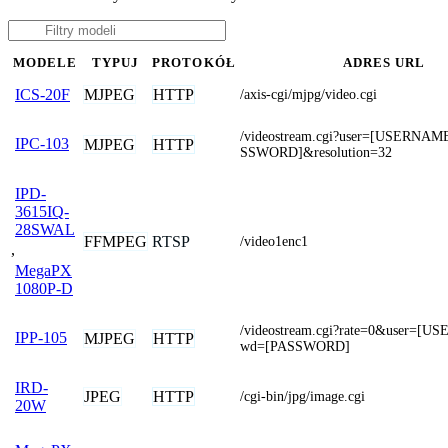
MODELE
TYPUJ
PROTOKÓŁ
ADRES URL
MJPEG
HTTP
ICS-20F
/axis-cgi/mjpg/video.cgi
/videostream.cgi?user=[USERNA
IPC-103
MJPEG
HTTP
SSWORD]&resolution=32
IPD-
3615IQ-
28SWAL
FFMPEG
RTSP
/video1enc1
,
MegaPX
1080P-D
/videostream.cgi?rate=0&user=[
IPP-105
MJPEG
HTTP
wd=[PASSWORD]
IRD-
JPEG
HTTP
/cgi-bin/jpg/image.cgi
20W