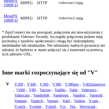
MegaPX
MJPEG
HTTP
/video1enc1.mjpg
1080P-D
MegaPX
MJPEG
HTTP
/video1enc2.mjpg
1080P-D
* iSpyConnect nie ma powiązań, połączenia ani stowarzyszenia z
produktami Videosec Security. Szczegóły połączenia podane tutaj
pochodzą z zasobów społeczności i mogą być niekompletne,
niedokładne lub nieaktualne. Nie udzielamy żadnych gwarancji ani
rękojmi, że będziesz w stanie połączyć się z kamerami za pomocą
tych adresów URL.
Inne marki rozpoczynające się od "V"
V
V200
,
V308
,
V360
,
V380
,
V380pro
,
V4l2rtspserver
,
V600
,
V89
,
Vacron
,
Vaddio
,
Vahti
,
Valtronics
,
Valuecam
,
Vanderbilt
,
Vandersec
,
Vandesc
,
Vangold
,
Vantage
,
Vantech
,
Vastsee
,
Vatel
,
Vatilon
,
Vcam
,
Vcatch
,
Vcenter
,
Vchod
,
Vcs
,
Vea
,
Veevocam
,