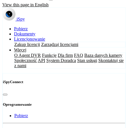
View this page in English
iSpy
Pobierz
Dokumenty
Licencjonowanie
Zakup licencji
Zarządzaj licencjami
Więcej
O Agent DVR
Funkcje
Dla firm
FAQ
Baza danych kamery
Społeczność
API
System Doradca
Stan usługi
Skontaktuj się
z nami
iSpyConnect
Oprogramowanie
Pobierz