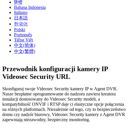
हिन्दी
Bahasa Indonesia
Italiano
日本語
한국어
Polski
Português
Tiếng Việt
中文(简体)
中文(繁體)
Przewodnik konfiguracji kamery IP
Videosec Security URL
Skonfiguruj swoje Videosec Security kamery IP w Agent DVR.
Nasze bezpłatne oprogramowanie do nadzoru zawiera kreatora
instalacji dostosowany do Videosec Security modeli, a
kompatybilność ONVIF i RTSP daje ci elastyczne opcje połączenia
na różnych platformach. Niezależnie od tego, czy to bezpieczeństwo
domu czy nadzór biurowy, Videosec Security kamery z Agent DVR
zapewniają niezawodny, bezpieczny monitoring.