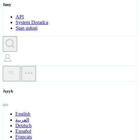
Inny
API
System Doradca
Stan usługi
PL
Język
English
العربية
Deutsch
Español
Français