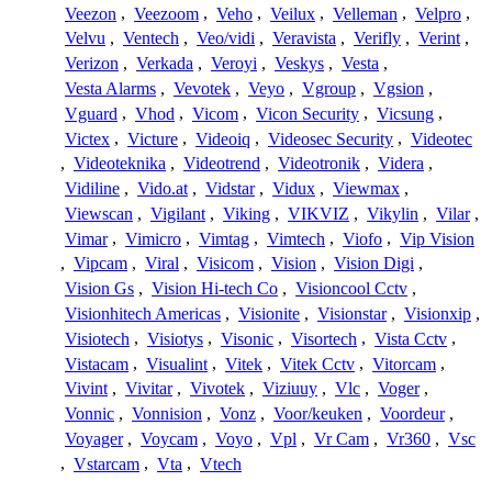
Veezon
,
Veezoom
,
Veho
,
Veilux
,
Velleman
,
Velpro
,
Velvu
,
Ventech
,
Veo/vidi
,
Veravista
,
Verifly
,
Verint
,
Verizon
,
Verkada
,
Veroyi
,
Veskys
,
Vesta
,
Vesta Alarms
,
Vevotek
,
Veyo
,
Vgroup
,
Vgsion
,
Vguard
,
Vhod
,
Vicom
,
Vicon Security
,
Vicsung
,
Victex
,
Victure
,
Videoiq
,
Videosec Security
,
Videotec
,
Videoteknika
,
Videotrend
,
Videotronik
,
Videra
,
Vidiline
,
Vido.at
,
Vidstar
,
Vidux
,
Viewmax
,
Viewscan
,
Vigilant
,
Viking
,
VIKVIZ
,
Vikylin
,
Vilar
,
Vimar
,
Vimicro
,
Vimtag
,
Vimtech
,
Viofo
,
Vip Vision
,
Vipcam
,
Viral
,
Visicom
,
Vision
,
Vision Digi
,
Vision Gs
,
Vision Hi-tech Co
,
Visioncool Cctv
,
Visionhitech Americas
,
Visionite
,
Visionstar
,
Visionxip
,
Visiotech
,
Visiotys
,
Visonic
,
Visortech
,
Vista Cctv
,
Vistacam
,
Visualint
,
Vitek
,
Vitek Cctv
,
Vitorcam
,
Vivint
,
Vivitar
,
Vivotek
,
Viziuuy
,
Vlc
,
Voger
,
Vonnic
,
Vonnision
,
Vonz
,
Voor/keuken
,
Voordeur
,
Voyager
,
Voycam
,
Voyo
,
Vpl
,
Vr Cam
,
Vr360
,
Vsc
,
Vstarcam
,
Vta
,
Vtech