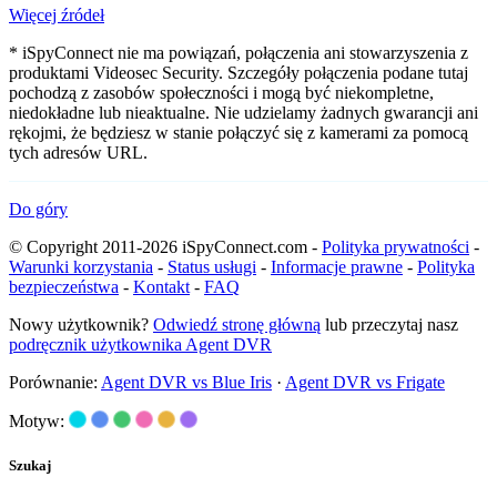
Więcej źródeł
* iSpyConnect nie ma powiązań, połączenia ani stowarzyszenia z
produktami Videosec Security. Szczegóły połączenia podane tutaj
pochodzą z zasobów społeczności i mogą być niekompletne,
niedokładne lub nieaktualne. Nie udzielamy żadnych gwarancji ani
rękojmi, że będziesz w stanie połączyć się z kamerami za pomocą
tych adresów URL.
Do góry
© Copyright 2011-2026 iSpyConnect.com -
Polityka prywatności
-
Warunki korzystania
-
Status usługi
-
Informacje prawne
-
Polityka
bezpieczeństwa
-
Kontakt
-
FAQ
Nowy użytkownik?
Odwiedź stronę główną
lub przeczytaj nasz
podręcznik użytkownika Agent DVR
Porównanie:
Agent DVR vs Blue Iris
·
Agent DVR vs Frigate
Motyw:
Szukaj