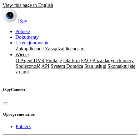
View this page in English
iSpy
Pobierz
Dokumenty
Licencjonowanie
Zakup licencji
Zarządzaj licencjami
Więcej
O Agent DVR
Funkcje
Dla firm
FAQ
Baza danych kamery
Społeczność
API
System Doradca
Stan usługi
Skontaktuj się
z nami
iSpyConnect
Oprogramowanie
Pobierz