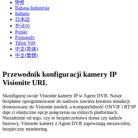
हिन्दी
Bahasa Indonesia
Italiano
日本語
한국어
Polski
Português
Tiếng Việt
中文(简体)
中文(繁體)
Przewodnik konfiguracji kamery IP
Visionite URL
Skonfiguruj swoje Visionite kamery IP w Agent DVR. Nasze
bezpłatne oprogramowanie do nadzoru zawiera kreatora instalacji
dostosowany do Visionite modeli, a kompatybilność ONVIF i RTSP
daje ci elastyczne opcje połączenia na różnych platformach.
Niezależnie od tego, czy to bezpieczeństwo domu czy nadzór
biurowy, Visionite kamery z Agent DVR zapewniają niezawodny,
bezpieczny monitoring.