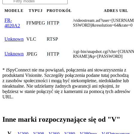
MODELE
TYPUJ
PROTOKÓŁ
ADRES URL
FR-
/videostream.asf?user=[USERNA
FFMPEG
HTTP
SSWORD]&resolution=64&rate=0
4020A2
VLC
RTSP
Unknown
/cgi-bin/snapshot.cgi?chn=[CH
Unknown
JPEG
HTTP
RNAME]&p=[PASSWORD]
* iSpyConnect nie ma powiązań, połączenia ani stowarzyszenia z
produktami Visionite. Szczegóły połączenia podane tutaj pochodzą
z zasobów społeczności i mogą być niekompletne, niedokładne lub
nieaktualne. Nie udzielamy żadnych gwarancji ani rękojmi, że
będziesz w stanie połączyć się z kamerami za pomocą tych adresów
URL.
Inne marki rozpoczynające się od "V"
V
V200
,
V308
,
V360
,
V380
,
V380pro
,
V4l2rtspserver