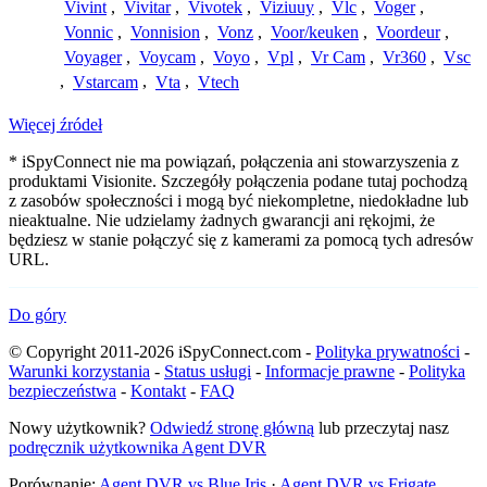
Vivint
,
Vivitar
,
Vivotek
,
Viziuuy
,
Vlc
,
Voger
,
Vonnic
,
Vonnision
,
Vonz
,
Voor/keuken
,
Voordeur
,
Voyager
,
Voycam
,
Voyo
,
Vpl
,
Vr Cam
,
Vr360
,
Vsc
,
Vstarcam
,
Vta
,
Vtech
Więcej źródeł
* iSpyConnect nie ma powiązań, połączenia ani stowarzyszenia z
produktami Visionite. Szczegóły połączenia podane tutaj pochodzą
z zasobów społeczności i mogą być niekompletne, niedokładne lub
nieaktualne. Nie udzielamy żadnych gwarancji ani rękojmi, że
będziesz w stanie połączyć się z kamerami za pomocą tych adresów
URL.
Do góry
© Copyright 2011-2026 iSpyConnect.com -
Polityka prywatności
-
Warunki korzystania
-
Status usługi
-
Informacje prawne
-
Polityka
bezpieczeństwa
-
Kontakt
-
FAQ
Nowy użytkownik?
Odwiedź stronę główną
lub przeczytaj nasz
podręcznik użytkownika Agent DVR
Porównanie:
Agent DVR vs Blue Iris
·
Agent DVR vs Frigate