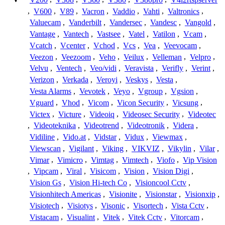
,
V600
,
V89
,
Vacron
,
Vaddio
,
Vahti
,
Valtronics
,
Valuecam
,
Vanderbilt
,
Vandersec
,
Vandesc
,
Vangold
,
Vantage
,
Vantech
,
Vastsee
,
Vatel
,
Vatilon
,
Vcam
,
Vcatch
,
Vcenter
,
Vchod
,
Vcs
,
Vea
,
Veevocam
,
Veezon
,
Veezoom
,
Veho
,
Veilux
,
Velleman
,
Velpro
,
Velvu
,
Ventech
,
Veo/vidi
,
Veravista
,
Verifly
,
Verint
,
Verizon
,
Verkada
,
Veroyi
,
Veskys
,
Vesta
,
Vesta Alarms
,
Vevotek
,
Veyo
,
Vgroup
,
Vgsion
,
Vguard
,
Vhod
,
Vicom
,
Vicon Security
,
Vicsung
,
Victex
,
Victure
,
Videoiq
,
Videosec Security
,
Videotec
,
Videoteknika
,
Videotrend
,
Videotronik
,
Videra
,
Vidiline
,
Vido.at
,
Vidstar
,
Vidux
,
Viewmax
,
Viewscan
,
Vigilant
,
Viking
,
VIKVIZ
,
Vikylin
,
Vilar
,
Vimar
,
Vimicro
,
Vimtag
,
Vimtech
,
Viofo
,
Vip Vision
,
Vipcam
,
Viral
,
Visicom
,
Vision
,
Vision Digi
,
Vision Gs
,
Vision Hi-tech Co
,
Visioncool Cctv
,
Visionhitech Americas
,
Visionite
,
Visionstar
,
Visionxip
,
Visiotech
,
Visiotys
,
Visonic
,
Visortech
,
Vista Cctv
,
Vistacam
,
Visualint
,
Vitek
,
Vitek Cctv
,
Vitorcam
,