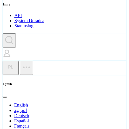
Inny
API
System Doradca
Stan usługi
PL
Język
English
العربية
Deutsch
Español
Français