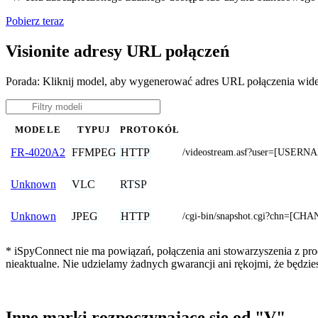
Pobierz teraz
Visionite adresy URL połączeń
Porada: Kliknij model, aby wygenerować adres URL połączenia wide
MODELE
TYPUJ
PROTOKÓŁ
FFMPEG
HTTP
FR-4020A2
/videostream.asf?user=[USER
VLC
RTSP
Unknown
JPEG
HTTP
Unknown
/cgi-bin/snapshot.cgi?chn
* iSpyConnect nie ma powiązań, połączenia ani stowarzyszenia z pro
nieaktualne. Nie udzielamy żadnych gwarancji ani rękojmi, że będzi
Inne marki rozpoczynające się od "V"