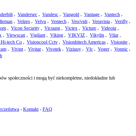
derbilt
,
Vandersec
,
Vandesc
,
Vangold
,
Vantage
,
Vantech
,
lleman
,
Velpro
,
Velvu
,
Ventech
,
Veo/vidi
,
Veravista
,
Verifly
,
com
,
Vicon Security
,
Vicsung
,
Victex
,
Victure
,
Videoiq
,
x
,
Viewscan
,
Vigilant
,
Viking
,
VIKVIZ
,
Vikylin
,
Vilar
,
 Hi-tech Co
,
Visioncool Cctv
,
Visionhitech Americas
,
Visionite
,
cam
,
Vivint
,
Vivitar
,
Vivotek
,
Viziuuy
,
Vlc
,
Voger
,
Vonnic
,
h
obów społeczności i mogą być niekompletne, niedokładne lub
ieczeństwa
-
Kontakt
-
FAQ