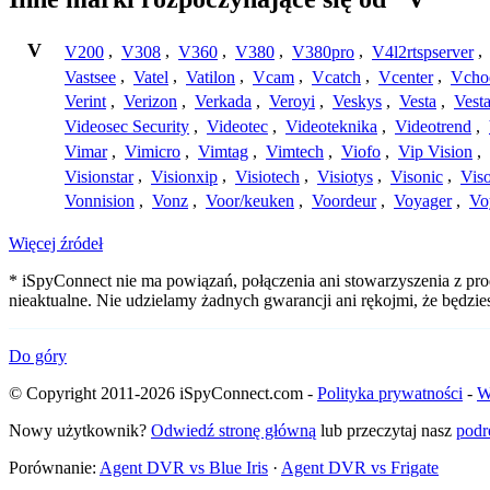
V
V200
,
V308
,
V360
,
V380
,
V380pro
,
V4l2rtspserver
,
Vastsee
,
Vatel
,
Vatilon
,
Vcam
,
Vcatch
,
Vcenter
,
Vcho
Verint
,
Verizon
,
Verkada
,
Veroyi
,
Veskys
,
Vesta
,
Vest
Videosec Security
,
Videotec
,
Videoteknika
,
Videotrend
,
Vimar
,
Vimicro
,
Vimtag
,
Vimtech
,
Viofo
,
Vip Vision
,
Visionstar
,
Visionxip
,
Visiotech
,
Visiotys
,
Visonic
,
Viso
Vonnision
,
Vonz
,
Voor/keuken
,
Voordeur
,
Voyager
,
Vo
Więcej źródeł
* iSpyConnect nie ma powiązań, połączenia ani stowarzyszenia z pro
nieaktualne. Nie udzielamy żadnych gwarancji ani rękojmi, że będzi
Do góry
© Copyright 2011-2026 iSpyConnect.com -
Polityka prywatności
-
W
Nowy użytkownik?
Odwiedź stronę główną
lub przeczytaj nasz
podr
Porównanie:
Agent DVR vs Blue Iris
·
Agent DVR vs Frigate