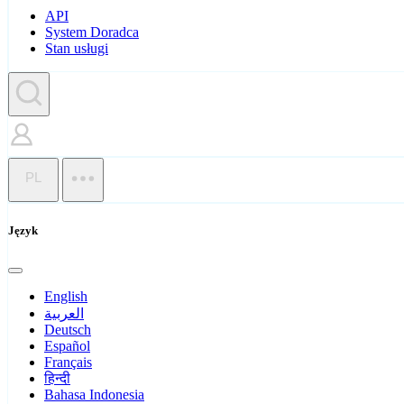
API
System Doradca
Stan usługi
PL
Język
English
العربية
Deutsch
Español
Français
हिन्दी
Bahasa Indonesia