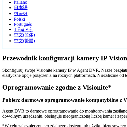
Italiano
日本語
한국어
Polski
Português
Tiếng Việt
中文(简体)
中文(繁體)
Przewodnik konfiguracji kamery IP Visio
Skonfiguruj swoje Visionite kamery IP w Agent DVR. Nasze bezpłatn
elastyczne opcje połączenia na różnych platformach. Niezależnie o
Oprogramowanie zgodne z Visionite*
Pobierz darmowe oprogramowanie kompatybilne z Vi
Agent DVR to darmowe oprogramowanie do monitorowania zasilane sz
dowolnym urządzeniu, obsługuje nieograniczoną liczbę kamer i zape
*W celu zabezpieczonego zdalnego dostępu lub użytku biznesoweg