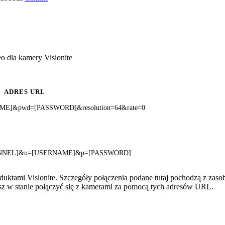
o dla kamery Visionite
ADRES URL
NAME]&pwd=[PASSWORD]&resolution=64&rate=0
=[CHANNEL]&u=[USERNAME]&p=[PASSWORD]
duktami Visionite. Szczegóły połączenia podane tutaj pochodzą z zas
esz w stanie połączyć się z kamerami za pomocą tych adresów URL.