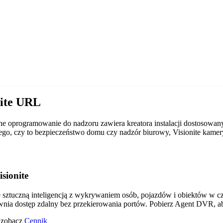
nite URL
e oprogramowanie do nadzoru zawiera kreatora instalacji dostosowan
d tego, czy to bezpieczeństwo domu czy nadzór biurowy, Visionite ka
sionite
tuczną inteligencją z wykrywaniem osób, pojazdów i obiektów w czas
wnia dostęp zdalny bez przekierowania portów. Pobierz Agent DVR, a
o zobacz
Cennik