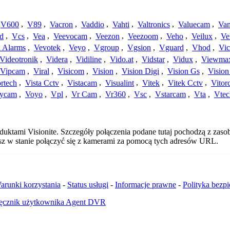
V600
,
V89
,
Vacron
,
Vaddio
,
Vahti
,
Valtronics
,
Valuecam
,
Van
d
,
Vcs
,
Vea
,
Veevocam
,
Veezon
,
Veezoom
,
Veho
,
Veilux
,
Ve
a Alarms
,
Vevotek
,
Veyo
,
Vgroup
,
Vgsion
,
Vguard
,
Vhod
,
Vi
Videotronik
,
Videra
,
Vidiline
,
Vido.at
,
Vidstar
,
Vidux
,
Viewma
Vipcam
,
Viral
,
Visicom
,
Vision
,
Vision Digi
,
Vision Gs
,
Vision
rtech
,
Vista Cctv
,
Vistacam
,
Visualint
,
Vitek
,
Vitek Cctv
,
Vitor
ycam
,
Voyo
,
Vpl
,
Vr Cam
,
Vr360
,
Vsc
,
Vstarcam
,
Vta
,
Vtec
duktami Visionite. Szczegóły połączenia podane tutaj pochodzą z zas
esz w stanie połączyć się z kamerami za pomocą tych adresów URL.
arunki korzystania
-
Status usługi
-
Informacje prawne
-
Polityka bezp
ęcznik użytkownika Agent DVR