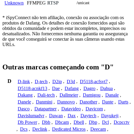
FFMPEG
RTSP
Unknown
/unicast
* iSpyConnect não tem afiliação, conexão ou associação com os
produtos de Dafang. Os detalhes de conexão fornecidos aqui são
obtidos da comunidade e podem estar incompletos, imprecisos ou
desatualizados. Não fornecemos nenhuma garantia ou assegurança
de que você conseguirá se conectar às suas câmeras usando estas
URLs.
Outras marcas começando com "D"
D
D-link
,
D-tech
,
D2ip
,
D3d
,
D5118-acfsvt7
,
D5118-acnkf13
,
Dae
,
Dafang
,
Dagro
,
Dahua
,
Dakang
,
Dali-tech
,
Dallmeier
,
Damigou
,
Danale
,
Danele
,
Danmini
,
Dannovo
,
Danother
,
Dante
,
Darts
,
Dasco
,
Datapartner
,
Datavideo
,
Davicom
,
Davislumadvr
,
Dawan
,
Dax
,
Daytech
,
Dayukeji
,
Db Power
,
Dbb
,
Dbcam
,
Dbell
,
Dbp
,
Dcl
,
Dcpcctv
,
Dcs
,
Declink
,
Dedicated Micros
,
Deecam
,