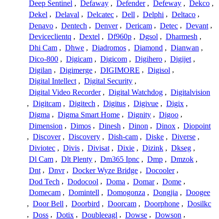
Deep Sentinel
,
Defaway
,
Defender
,
Defeway
,
Dekco
,
Dekel
,
Delaval
,
Delcatec
,
Dell
,
Delphi
,
Deltaco
,
Denavo
,
Dentech
,
Denver
,
Dericam
,
Detec
,
Devant
,
Deviceclientq
,
Dextel
,
Df960p
,
Dgsol
,
Dharmesh
,
Dhi Cam
,
Dhwe
,
Diadromos
,
Diamond
,
Dianwan
,
Dico-800
,
Digicam
,
Digicom
,
Digihero
,
Digijet
,
Digilan
,
Digimerge
,
DIGIMORE
,
Digisol
,
Digital Intellect
,
Digital Security
,
Digital Video Recorder
,
Digital Watchdog
,
Digitalvision
,
Digitcam
,
Digitech
,
Digitus
,
Digivue
,
Digix
,
Digma
,
Digma Smart Home
,
Dignity
,
Digoo
,
Dimension
,
Dimos
,
Dinesh
,
Dinon
,
Dinox
,
Diopoint
,
Discover
,
Discovery
,
Dish-cam
,
Diske
,
Diverse
,
Diviotec
,
Divis
,
Divisat
,
Dixie
,
Dizink
,
Dkseg
,
Dl Cam
,
Dlt Plenty
,
Dm365 Ipnc
,
Dmp
,
Dmzok
,
Dnt
,
Dnvr
,
Docker Wyze Bridge
,
Docooler
,
Dod Tech
,
Dodocool
,
Doma
,
Domar
,
Dome
,
Domecam
,
Domintell
,
Domogonza
,
Dongjia
,
Doogee
,
Door Bell
,
Doorbird
,
Doorcam
,
Doorphone
,
Dosilkc
,
Doss
,
Dotix
,
Doubleeagl
,
Dowse
,
Dowson
,