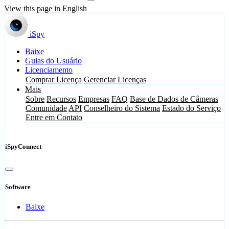
View this page in English
iSpy
Baixe
Guias do Usuário
Licenciamento
Comprar Licença
Gerenciar Licenças
Mais
Sobre
Recursos
Empresas
FAQ
Base de Dados de Câmeras
Comunidade
API
Conselheiro do Sistema
Estado do Serviço
Entre em Contato
iSpyConnect
Software
Baixe