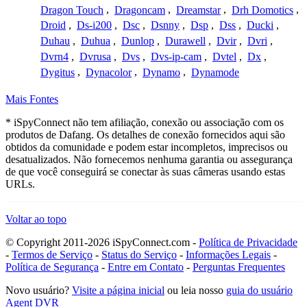
Dragon Touch
,
Dragoncam
,
Dreamstar
,
Drh Domotics
,
Droid
,
Ds-i200
,
Dsc
,
Dsnny
,
Dsp
,
Dss
,
Ducki
,
Duhau
,
Duhua
,
Dunlop
,
Durawell
,
Dvir
,
Dvri
,
Dvrn4
,
Dvrusa
,
Dvs
,
Dvs-ip-cam
,
Dvtel
,
Dx
,
Dygitus
,
Dynacolor
,
Dynamo
,
Dynamode
Mais Fontes
* iSpyConnect não tem afiliação, conexão ou associação com os
produtos de Dafang. Os detalhes de conexão fornecidos aqui são
obtidos da comunidade e podem estar incompletos, imprecisos ou
desatualizados. Não fornecemos nenhuma garantia ou assegurança
de que você conseguirá se conectar às suas câmeras usando estas
URLs.
Voltar ao topo
© Copyright 2011-2026 iSpyConnect.com -
Política de Privacidade
-
Termos de Serviço
-
Status do Serviço
-
Informações Legais
-
Política de Segurança
-
Entre em Contato
-
Perguntas Frequentes
Novo usuário?
Visite a página inicial
ou leia nosso
guia do usuário
Agent DVR