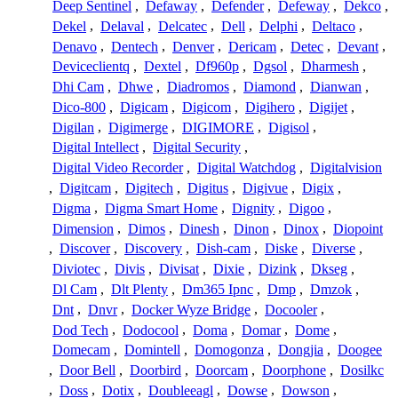
Deep Sentinel
,
Defaway
,
Defender
,
Defeway
,
Dekco
,
Dekel
,
Delaval
,
Delcatec
,
Dell
,
Delphi
,
Deltaco
,
Denavo
,
Dentech
,
Denver
,
Dericam
,
Detec
,
Devant
,
Deviceclientq
,
Dextel
,
Df960p
,
Dgsol
,
Dharmesh
,
Dhi Cam
,
Dhwe
,
Diadromos
,
Diamond
,
Dianwan
,
Dico-800
,
Digicam
,
Digicom
,
Digihero
,
Digijet
,
Digilan
,
Digimerge
,
DIGIMORE
,
Digisol
,
Digital Intellect
,
Digital Security
,
Digital Video Recorder
,
Digital Watchdog
,
Digitalvision
,
Digitcam
,
Digitech
,
Digitus
,
Digivue
,
Digix
,
Digma
,
Digma Smart Home
,
Dignity
,
Digoo
,
Dimension
,
Dimos
,
Dinesh
,
Dinon
,
Dinox
,
Diopoint
,
Discover
,
Discovery
,
Dish-cam
,
Diske
,
Diverse
,
Diviotec
,
Divis
,
Divisat
,
Dixie
,
Dizink
,
Dkseg
,
Dl Cam
,
Dlt Plenty
,
Dm365 Ipnc
,
Dmp
,
Dmzok
,
Dnt
,
Dnvr
,
Docker Wyze Bridge
,
Docooler
,
Dod Tech
,
Dodocool
,
Doma
,
Domar
,
Dome
,
Domecam
,
Domintell
,
Domogonza
,
Dongjia
,
Doogee
,
Door Bell
,
Doorbird
,
Doorcam
,
Doorphone
,
Dosilkc
,
Doss
,
Dotix
,
Doubleeagl
,
Dowse
,
Dowson
,