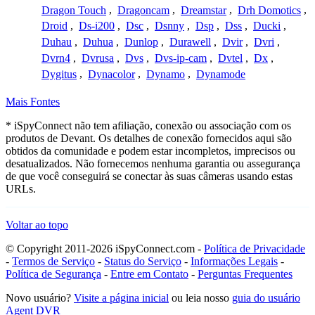
Dragon Touch
,
Dragoncam
,
Dreamstar
,
Drh Domotics
,
Droid
,
Ds-i200
,
Dsc
,
Dsnny
,
Dsp
,
Dss
,
Ducki
,
Duhau
,
Duhua
,
Dunlop
,
Durawell
,
Dvir
,
Dvri
,
Dvrn4
,
Dvrusa
,
Dvs
,
Dvs-ip-cam
,
Dvtel
,
Dx
,
Dygitus
,
Dynacolor
,
Dynamo
,
Dynamode
Mais Fontes
* iSpyConnect não tem afiliação, conexão ou associação com os
produtos de Devant. Os detalhes de conexão fornecidos aqui são
obtidos da comunidade e podem estar incompletos, imprecisos ou
desatualizados. Não fornecemos nenhuma garantia ou assegurança
de que você conseguirá se conectar às suas câmeras usando estas
URLs.
Voltar ao topo
© Copyright 2011-2026 iSpyConnect.com -
Política de Privacidade
-
Termos de Serviço
-
Status do Serviço
-
Informações Legais
-
Política de Segurança
-
Entre em Contato
-
Perguntas Frequentes
Novo usuário?
Visite a página inicial
ou leia nosso
guia do usuário
Agent DVR