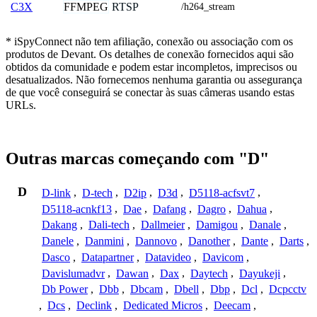
FFMPEG
RTSP
C3X
/h264_stream
* iSpyConnect não tem afiliação, conexão ou associação com os
produtos de Devant. Os detalhes de conexão fornecidos aqui são
obtidos da comunidade e podem estar incompletos, imprecisos ou
desatualizados. Não fornecemos nenhuma garantia ou assegurança
de que você conseguirá se conectar às suas câmeras usando estas
URLs.
Outras marcas começando com "D"
D
D-link
,
D-tech
,
D2ip
,
D3d
,
D5118-acfsvt7
,
D5118-acnkf13
,
Dae
,
Dafang
,
Dagro
,
Dahua
,
Dakang
,
Dali-tech
,
Dallmeier
,
Damigou
,
Danale
,
Danele
,
Danmini
,
Dannovo
,
Danother
,
Dante
,
Darts
,
Dasco
,
Datapartner
,
Datavideo
,
Davicom
,
Davislumadvr
,
Dawan
,
Dax
,
Daytech
,
Dayukeji
,
Db Power
,
Dbb
,
Dbcam
,
Dbell
,
Dbp
,
Dcl
,
Dcpcctv
,
Dcs
,
Declink
,
Dedicated Micros
,
Deecam
,