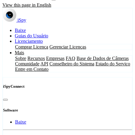
View this page in English
iSpy
Baixe
Guias do Usuário
Licenciamento
Comprar Licença
Gerenciar Licenças
Mais
Sobre
Recursos
Empresas
FAQ
Base de Dados de Câmeras
Comunidade
API
Conselheiro do Sistema
Estado do Serviço
Entre em Contato
iSpyConnect
Software
Baixe