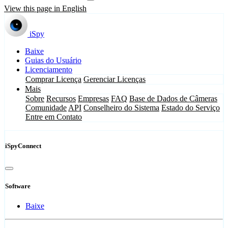
View this page in English
iSpy
Baixe
Guias do Usuário
Licenciamento
Comprar Licença
Gerenciar Licenças
Mais
Sobre
Recursos
Empresas
FAQ
Base de Dados de Câmeras
Comunidade
API
Conselheiro do Sistema
Estado do Serviço
Entre em Contato
iSpyConnect
Software
Baixe