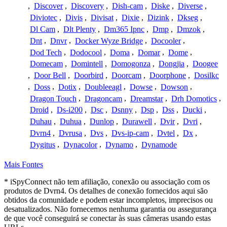
,
Discover
,
Discovery
,
Dish-cam
,
Diske
,
Diverse
,
Diviotec
,
Divis
,
Divisat
,
Dixie
,
Dizink
,
Dkseg
,
Dl Cam
,
Dlt Plenty
,
Dm365 Ipnc
,
Dmp
,
Dmzok
,
Dnt
,
Dnvr
,
Docker Wyze Bridge
,
Docooler
,
Dod Tech
,
Dodocool
,
Doma
,
Domar
,
Dome
,
Domecam
,
Domintell
,
Domogonza
,
Dongjia
,
Doogee
,
Door Bell
,
Doorbird
,
Doorcam
,
Doorphone
,
Dosilkc
,
Doss
,
Dotix
,
Doubleeagl
,
Dowse
,
Dowson
,
Dragon Touch
,
Dragoncam
,
Dreamstar
,
Drh Domotics
,
Droid
,
Ds-i200
,
Dsc
,
Dsnny
,
Dsp
,
Dss
,
Ducki
,
Duhau
,
Duhua
,
Dunlop
,
Durawell
,
Dvir
,
Dvri
,
Dvrn4
,
Dvrusa
,
Dvs
,
Dvs-ip-cam
,
Dvtel
,
Dx
,
Dygitus
,
Dynacolor
,
Dynamo
,
Dynamode
Mais Fontes
* iSpyConnect não tem afiliação, conexão ou associação com os
produtos de Dvrn4. Os detalhes de conexão fornecidos aqui são
obtidos da comunidade e podem estar incompletos, imprecisos ou
desatualizados. Não fornecemos nenhuma garantia ou assegurança
de que você conseguirá se conectar às suas câmeras usando estas