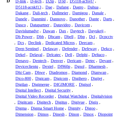
D
D-link
,
D-tech
,
D2ip
,
D3d
,
D5118-acfsvt7
,
D5118-acnkf13
,
Dae
,
Dafang
,
Dagro
,
Dahua
,
Dakang
,
Dali-tech
,
Dallmeier
,
Damigou
,
Danale
,
Danele
,
Danmini
,
Dannovo
,
Danother
,
Dante
,
Darts
,
Dasco
,
Datapartner
,
Datavideo
,
Davicom
,
Davislumadvr
,
Dawan
,
Dax
,
Daytech
,
Dayukeji
,
Db Power
,
Dbb
,
Dbcam
,
Dbell
,
Dbp
,
Dcl
,
Dcpcctv
,
Dcs
,
Declink
,
Dedicated Micros
,
Deecam
,
Deep Sentinel
,
Defaway
,
Defender
,
Defeway
,
Dekco
,
Dekel
,
Delaval
,
Delcatec
,
Dell
,
Delphi
,
Deltaco
,
Denavo
,
Dentech
,
Denver
,
Dericam
,
Detec
,
Devant
,
Deviceclientq
,
Dextel
,
Df960p
,
Dgsol
,
Dharmesh
,
Dhi Cam
,
Dhwe
,
Diadromos
,
Diamond
,
Dianwan
,
Dico-800
,
Digicam
,
Digicom
,
Digihero
,
Digijet
,
Digilan
,
Digimerge
,
DIGIMORE
,
Digisol
,
Digital Intellect
,
Digital Security
,
Digital Video Recorder
,
Digital Watchdog
,
Digitalvision
,
Digitcam
,
Digitech
,
Digitus
,
Digivue
,
Digix
,
Digma
,
Digma Smart Home
,
Dignity
,
Digoo
,
Dimension
,
Dimos
,
Dinesh
,
Dinon
,
Dinox
,
Diopoint