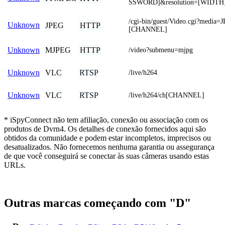
SSWORD]&resolution=[WIDTH
/cgi-bin/guest/Video.cgi?media
Unknown
JPEG
HTTP
[CHANNEL]
MJPEG
HTTP
Unknown
/video?submenu=mjpg
VLC
RTSP
Unknown
/live/h264
VLC
RTSP
Unknown
/live/h264/ch[CHANNEL]
* iSpyConnect não tem afiliação, conexão ou associação com os
produtos de Dvrn4. Os detalhes de conexão fornecidos aqui são
obtidos da comunidade e podem estar incompletos, imprecisos ou
desatualizados. Não fornecemos nenhuma garantia ou assegurança
de que você conseguirá se conectar às suas câmeras usando estas
URLs.
Outras marcas começando com "D"