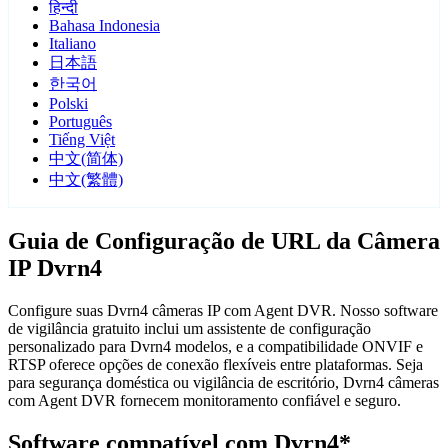
हिन्दी
Bahasa Indonesia
Italiano
日本語
한국어
Polski
Português
Tiếng Việt
中文(简体)
中文(繁體)
Guia de Configuração de URL da Câmera
IP Dvrn4
Configure suas Dvrn4 câmeras IP com Agent DVR. Nosso software
de vigilância gratuito inclui um assistente de configuração
personalizado para Dvrn4 modelos, e a compatibilidade ONVIF e
RTSP oferece opções de conexão flexíveis entre plataformas. Seja
para segurança doméstica ou vigilância de escritório, Dvrn4 câmeras
com Agent DVR fornecem monitoramento confiável e seguro.
Software compatível com Dvrn4*