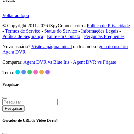
URLs.
Voltar ao topo
© Copyright 2011-2026 iSpyConnect.com -
Política de Privacidade
-
Termos de Serviço
-
Status do Serviço
-
Informações Legais
-
Política de Segurança
-
Entre em Contato
-
Perguntas Frequentes
Novo usuário?
Visite a página inicial
ou leia nosso
guia do usuário
Agent DVR
Comparar:
Agent DVR vs Blue Iris
·
Agent DVR vs Frigate
Tema:
Pesquisar
Pesquisar
Gerador de URL de Vídeo Dvrn4