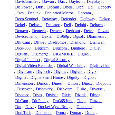
Davislumadvr
,
Dawan
,
Dax
,
Daytech
,
Dayukeji
,
Db Power
,
Dbb
,
Dbcam
,
Dbell
,
Dbp
,
Dcl
,
Dcpcctv
,
Dcs
,
Declink
,
Dedicated Micros
,
Deecam
,
Deep Sentinel
,
Defaway
,
Defender
,
Defeway
,
Dekco
,
Dekel
,
Delaval
,
Delcatec
,
Dell
,
Delphi
,
Deltaco
,
Denavo
,
Dentech
,
Denver
,
Dericam
,
Detec
,
Devant
,
Deviceclientq
,
Dextel
,
Df960p
,
Dgsol
,
Dharmesh
,
Dhi Cam
,
Dhwe
,
Diadromos
,
Diamond
,
Dianwan
,
Dico-800
,
Digicam
,
Digicom
,
Digihero
,
Digijet
,
Digilan
,
Digimerge
,
DIGIMORE
,
Digisol
,
Digital Intellect
,
Digital Security
,
Digital Video Recorder
,
Digital Watchdog
,
Digitalvision
,
Digitcam
,
Digitech
,
Digitus
,
Digivue
,
Digix
,
Digma
,
Digma Smart Home
,
Dignity
,
Digoo
,
Dimension
,
Dimos
,
Dinesh
,
Dinon
,
Dinox
,
Diopoint
,
Discover
,
Discovery
,
Dish-cam
,
Diske
,
Diverse
,
Diviotec
,
Divis
,
Divisat
,
Dixie
,
Dizink
,
Dkseg
,
Dl Cam
,
Dlt Plenty
,
Dm365 Ipnc
,
Dmp
,
Dmzok
,
Dnt
,
Dnvr
,
Docker Wyze Bridge
,
Docooler
,
Dod Tech
,
Dodocool
,
Doma
,
Domar
,
Dome
,