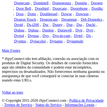
Domecam
,
Domintell
,
Domogonza
,
Dongjia
,
Doogee
,
Door Bell
,
Doorbird
,
Doorcam
,
Doorphone
,
Dosilkc
,
Doss
,
Dotix
,
Doubleeagl
,
Dowse
,
Dowson
,
Dragon Touch
,
Dragoncam
,
Dreamstar
,
Drh Domotics
,
Droid
,
Ds-i200
,
Dsc
,
Dsnny
,
Dsp
,
Dss
,
Ducki
,
Duhau
,
Duhua
,
Dunlop
,
Durawell
,
Dvir
,
Dvri
,
Dvrn4
,
Dvrusa
,
Dvs
,
Dvs-ip-cam
,
Dvtel
,
Dx
,
Dygitus
,
Dynacolor
,
Dynamo
,
Dynamode
Mais Fontes
* iSpyConnect não tem afiliação, conexão ou associação com os
produtos de Digital Security. Os detalhes de conexão fornecidos
aqui são obtidos da comunidade e podem estar incompletos,
imprecisos ou desatualizados. Não fornecemos nenhuma garantia ou
assegurança de que você conseguirá se conectar às suas câmeras
usando estas URLs.
Voltar ao topo
© Copyright 2011-2026 iSpyConnect.com -
Política de Privacidade
-
Termos de Serviço
-
Status do Serviço
-
Informações Legais
-