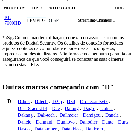
MODELOS
TIPO
PROTOCOLO
URL
PT-
FFMPEG
RTSP
/Streaming/Channels/1
7000HD
* iSpyConnect não tem afiliação, conexão ou associação com os
produtos de Digital Security. Os detalhes de conexão fornecidos
aqui são obtidos da comunidade e podem estar incompletos,
imprecisos ou desatualizados. Não fornecemos nenhuma garantia ou
assegurança de que você conseguirá se conectar às suas câmeras
usando estas URLs.
Outras marcas começando com "D"
D
D-link
,
D-tech
,
D2ip
,
D3d
,
D5118-acfsvt7
,
D5118-acnkf13
,
Dae
,
Dafang
,
Dagro
,
Dahua
,
Dakang
,
Dali-tech
,
Dallmeier
,
Damigou
,
Danale
,
Danele
,
Danmini
,
Dannovo
,
Danother
,
Dante
,
Darts
,
Dasco
,
Datapartner
,
Datavideo
,
Davicom
,