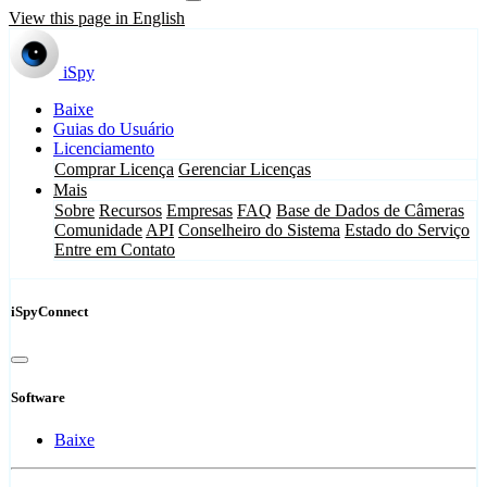
View this page in English
iSpy
Baixe
Guias do Usuário
Licenciamento
Comprar Licença
Gerenciar Licenças
Mais
Sobre
Recursos
Empresas
FAQ
Base de Dados de Câmeras
Comunidade
API
Conselheiro do Sistema
Estado do Serviço
Entre em Contato
iSpyConnect
Software
Baixe