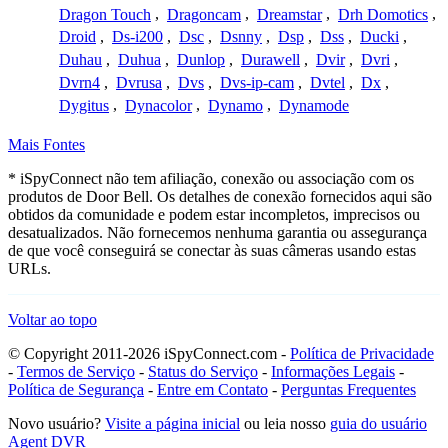
Dragon Touch
,
Dragoncam
,
Dreamstar
,
Drh Domotics
,
Droid
,
Ds-i200
,
Dsc
,
Dsnny
,
Dsp
,
Dss
,
Ducki
,
Duhau
,
Duhua
,
Dunlop
,
Durawell
,
Dvir
,
Dvri
,
Dvrn4
,
Dvrusa
,
Dvs
,
Dvs-ip-cam
,
Dvtel
,
Dx
,
Dygitus
,
Dynacolor
,
Dynamo
,
Dynamode
Mais Fontes
* iSpyConnect não tem afiliação, conexão ou associação com os
produtos de Door Bell. Os detalhes de conexão fornecidos aqui são
obtidos da comunidade e podem estar incompletos, imprecisos ou
desatualizados. Não fornecemos nenhuma garantia ou assegurança
de que você conseguirá se conectar às suas câmeras usando estas
URLs.
Voltar ao topo
© Copyright 2011-2026 iSpyConnect.com -
Política de Privacidade
-
Termos de Serviço
-
Status do Serviço
-
Informações Legais
-
Política de Segurança
-
Entre em Contato
-
Perguntas Frequentes
Novo usuário?
Visite a página inicial
ou leia nosso
guia do usuário
Agent DVR