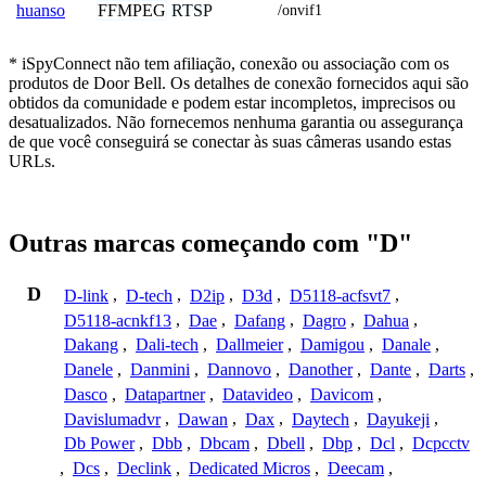
FFMPEG
RTSP
huanso
/onvif1
* iSpyConnect não tem afiliação, conexão ou associação com os
produtos de Door Bell. Os detalhes de conexão fornecidos aqui são
obtidos da comunidade e podem estar incompletos, imprecisos ou
desatualizados. Não fornecemos nenhuma garantia ou assegurança
de que você conseguirá se conectar às suas câmeras usando estas
URLs.
Outras marcas começando com "D"
D
D-link
,
D-tech
,
D2ip
,
D3d
,
D5118-acfsvt7
,
D5118-acnkf13
,
Dae
,
Dafang
,
Dagro
,
Dahua
,
Dakang
,
Dali-tech
,
Dallmeier
,
Damigou
,
Danale
,
Danele
,
Danmini
,
Dannovo
,
Danother
,
Dante
,
Darts
,
Dasco
,
Datapartner
,
Datavideo
,
Davicom
,
Davislumadvr
,
Dawan
,
Dax
,
Daytech
,
Dayukeji
,
Db Power
,
Dbb
,
Dbcam
,
Dbell
,
Dbp
,
Dcl
,
Dcpcctv
,
Dcs
,
Declink
,
Dedicated Micros
,
Deecam
,