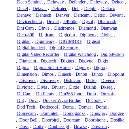
Deep Sentinel
,
Defaway
,
Defender
,
Defeway
,
Dekco
,
Dekel
,
Delaval
,
Delcatec
,
Dell
,
Delphi
,
Deltaco
,
Denavo
,
Dentech
,
Denver
,
Dericam
,
Detec
,
Devant
,
Deviceclientq
,
Dextel
,
Df960p
,
Dgsol
,
Dharmesh
,
Dhi Cam
,
Dhwe
,
Diadromos
,
Diamond
,
Dianwan
,
Dico-800
,
Digicam
,
Digicom
,
Digihero
,
Digijet
,
Digilan
,
Digimerge
,
DIGIMORE
,
Digisol
,
Digital Intellect
,
Digital Security
,
Digital Video Recorder
,
Digital Watchdog
,
Digitalvision
,
Digitcam
,
Digitech
,
Digitus
,
Digivue
,
Digix
,
Digma
,
Digma Smart Home
,
Dignity
,
Digoo
,
Dimension
,
Dimos
,
Dinesh
,
Dinon
,
Dinox
,
Diopoint
,
Discover
,
Discovery
,
Dish-cam
,
Diske
,
Diverse
,
Diviotec
,
Divis
,
Divisat
,
Dixie
,
Dizink
,
Dkseg
,
Dl Cam
,
Dlt Plenty
,
Dm365 Ipnc
,
Dmp
,
Dmzok
,
Dnt
,
Dnvr
,
Docker Wyze Bridge
,
Docooler
,
Dod Tech
,
Dodocool
,
Doma
,
Domar
,
Dome
,
Domecam
,
Domintell
,
Domogonza
,
Dongjia
,
Doogee
,
Door Bell
,
Doorbird
,
Doorcam
,
Doorphone
,
Dosilkc
,
Doss
,
Dotix
,
Doubleeagl
,
Dowse
,
Dowson
,