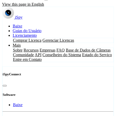
View this page in English
iSpy
Baixe
Guias do Usuário
Licenciamento
Comprar Licença
Gerenciar Licenças
Mais
Sobre
Recursos
Empresas
FAQ
Base de Dados de Câmeras
Comunidade
API
Conselheiro do Sistema
Estado do Serviço
Entre em Contato
iSpyConnect
Software
Baixe