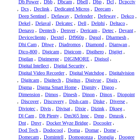
Db Power
,
Dbb
,
Dbcam
,
Dbell
,
Dbp
,
Dcl
,
Dcpcctv
,
Dcs
,
Declink
,
Dedicated Micros
,
Deecam
,
Deep Sentinel
,
Defaway
,
Defender
,
Defeway
,
Dekco
,
Dekel
,
Delaval
,
Delcatec
,
Dell
,
Delphi
,
Deltaco
,
Denavo
,
Dentech
,
Denver
,
Dericam
,
Detec
,
Devant
,
Deviceclientq
,
Dextel
,
Df960p
,
Dgsol
,
Dharmesh
,
Dhi Cam
,
Dhwe
,
Diadromos
,
Diamond
,
Dianwan
,
Dico-800
,
Digicam
,
Digicom
,
Digihero
,
Digijet
,
Digilan
,
Digimerge
,
DIGIMORE
,
Digisol
,
Digital Intellect
,
Digital Security
,
Digital Video Recorder
,
Digital Watchdog
,
Digitalvision
,
Digitcam
,
Digitech
,
Digitus
,
Digivue
,
Digix
,
Digma
,
Digma Smart Home
,
Dignity
,
Digoo
,
Dimension
,
Dimos
,
Dinesh
,
Dinon
,
Dinox
,
Diopoint
,
Discover
,
Discovery
,
Dish-cam
,
Diske
,
Diverse
,
Diviotec
,
Divis
,
Divisat
,
Dixie
,
Dizink
,
Dkseg
,
Dl Cam
,
Dlt Plenty
,
Dm365 Ipnc
,
Dmp
,
Dmzok
,
Dnt
,
Dnvr
,
Docker Wyze Bridge
,
Docooler
,
Dod Tech
,
Dodocool
,
Doma
,
Domar
,
Dome
,
Domecam
,
Domintell
,
Domogonza
,
Dongjia
,
Doogee