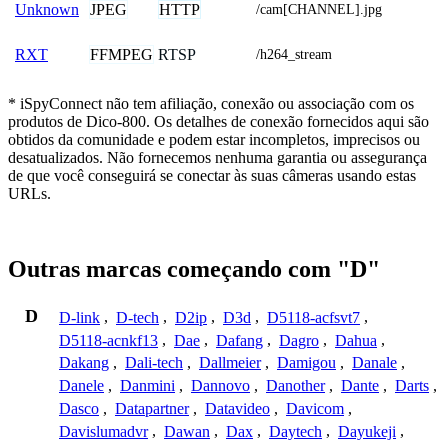
JPEG
HTTP
Unknown
/cam[CHANNEL].jpg
FFMPEG
RTSP
RXT
/h264_stream
* iSpyConnect não tem afiliação, conexão ou associação com os
produtos de Dico-800. Os detalhes de conexão fornecidos aqui são
obtidos da comunidade e podem estar incompletos, imprecisos ou
desatualizados. Não fornecemos nenhuma garantia ou assegurança
de que você conseguirá se conectar às suas câmeras usando estas
URLs.
Outras marcas começando com "D"
D
D-link
,
D-tech
,
D2ip
,
D3d
,
D5118-acfsvt7
,
D5118-acnkf13
,
Dae
,
Dafang
,
Dagro
,
Dahua
,
Dakang
,
Dali-tech
,
Dallmeier
,
Damigou
,
Danale
,
Danele
,
Danmini
,
Dannovo
,
Danother
,
Dante
,
Darts
,
Dasco
,
Datapartner
,
Datavideo
,
Davicom
,
Davislumadvr
,
Dawan
,
Dax
,
Daytech
,
Dayukeji
,