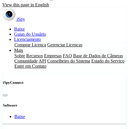
View this page in English
iSpy
Baixe
Guias do Usuário
Licenciamento
Comprar Licença
Gerenciar Licenças
Mais
Sobre
Recursos
Empresas
FAQ
Base de Dados de Câmeras
Comunidade
API
Conselheiro do Sistema
Estado do Serviço
Entre em Contato
iSpyConnect
Software
Baixe