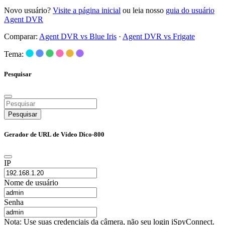
Novo usuário?
Visite a página inicial
ou leia nosso
guia do usuário
Agent DVR
Comparar:
Agent DVR vs Blue Iris
·
Agent DVR vs Frigate
Tema:
Pesquisar
Pesquisar
Gerador de URL de Vídeo Dico-800
IP
Nome de usuário
Senha
Nota: Use suas credenciais da câmera, não seu login iSpyConnect.