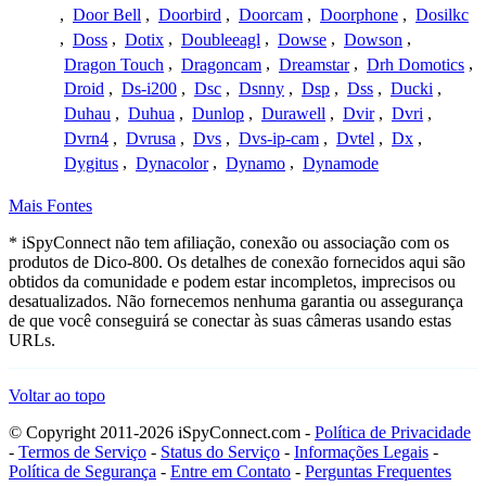
,
Door Bell
,
Doorbird
,
Doorcam
,
Doorphone
,
Dosilkc
,
Doss
,
Dotix
,
Doubleeagl
,
Dowse
,
Dowson
,
Dragon Touch
,
Dragoncam
,
Dreamstar
,
Drh Domotics
,
Droid
,
Ds-i200
,
Dsc
,
Dsnny
,
Dsp
,
Dss
,
Ducki
,
Duhau
,
Duhua
,
Dunlop
,
Durawell
,
Dvir
,
Dvri
,
Dvrn4
,
Dvrusa
,
Dvs
,
Dvs-ip-cam
,
Dvtel
,
Dx
,
Dygitus
,
Dynacolor
,
Dynamo
,
Dynamode
Mais Fontes
* iSpyConnect não tem afiliação, conexão ou associação com os
produtos de Dico-800. Os detalhes de conexão fornecidos aqui são
obtidos da comunidade e podem estar incompletos, imprecisos ou
desatualizados. Não fornecemos nenhuma garantia ou assegurança
de que você conseguirá se conectar às suas câmeras usando estas
URLs.
Voltar ao topo
© Copyright 2011-2026 iSpyConnect.com -
Política de Privacidade
-
Termos de Serviço
-
Status do Serviço
-
Informações Legais
-
Política de Segurança
-
Entre em Contato
-
Perguntas Frequentes