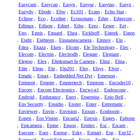
Easycam
,
Easycap
,
Easyn
,
Easyse
,
Easytao
,
Easyz
,
Eazydv
,
Ebode
,
Ebw
,
Ec101
,
Ecam
,
Echo Star
,
Eclipse
,
Eco
,
Ecoline
,
Economato
,
Edge
,
Edgecore
,
Edimax
,
Edison
,
Ednet
,
Edss
,
Eero
,
Eesee
,
Eet
,
Ego
,
Egpis
,
Eguard
,
Ehea
,
Eickhoff
,
Eigeek
,
Eigen
,
Eight
,
Eighteen
,
Eingangscamera
,
Einnov
,
Eip
,
Eitea
,
Ekaza
,
Eken
,
Elcom
,
Ele Technology
,
Elec
,
Elecom
,
Electriq
,
Electrodh
,
Elegate
,
Elegiant
,
Elegoo
,
Elex
,
Elinksmart Ip Camera
,
Elinz
,
Elisa
,
Elite
,
Elmo
,
Elp
,
Elp201
,
Elro
,
Elsys
,
Elver
,
Ematic
,
Emax
,
Embedded Net Dvr
,
Emerson
,
Eminent
,
Empire
,
Empiretech
,
Emstone
,
Encoder10
,
Encore
,
Encore Electronics
,
Encwi-g1
,
Endoscope
,
Endroid
,
Endurance
,
Eneo
,
Engenius
,
Enio Bell
,
Ens Security
,
Ensidio
,
Enster
,
Enter
,
Entrematic
,
Enviewer
,
Envio
,
Envision
,
Enxun
,
Eonboom
,
Eopen
,
Eos Vision
,
Epcam2
,
Epexis
,
Epges
,
Ephone
,
Epicamera
,
Epine
,
Epson
,
Ernitec
,
Esc
,
Escam
,
Esecure
,
Esee
,
Esense
,
Esky
,
Esmart
,
Esp
,
Esp32
,
Espressif
,
Esprit Enhanced
,
Essay
,
Essfly
,
Est
,