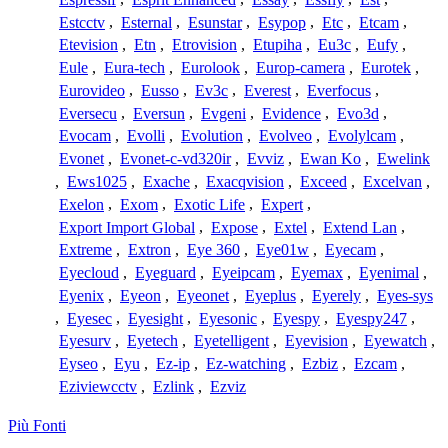
Estcctv
,
Esternal
,
Esunstar
,
Esypop
,
Etc
,
Etcam
,
Etevision
,
Etn
,
Etrovision
,
Etupiha
,
Eu3c
,
Eufy
,
Eule
,
Eura-tech
,
Eurolook
,
Europ-camera
,
Eurotek
,
Eurovideo
,
Eusso
,
Ev3c
,
Everest
,
Everfocus
,
Eversecu
,
Eversun
,
Evgeni
,
Evidence
,
Evo3d
,
Evocam
,
Evolli
,
Evolution
,
Evolveo
,
Evolylcam
,
Evonet
,
Evonet-c-vd320ir
,
Evviz
,
Ewan Ko
,
Ewelink
,
Ews1025
,
Exache
,
Exacqvision
,
Exceed
,
Excelvan
,
Exelon
,
Exom
,
Exotic Life
,
Expert
,
Export Import Global
,
Expose
,
Extel
,
Extend Lan
,
Extreme
,
Extron
,
Eye 360
,
Eye01w
,
Eyecam
,
Eyecloud
,
Eyeguard
,
Eyeipcam
,
Eyemax
,
Eyenimal
,
Eyenix
,
Eyeon
,
Eyeonet
,
Eyeplus
,
Eyerely
,
Eyes-sys
,
Eyesec
,
Eyesight
,
Eyesonic
,
Eyespy
,
Eyespy247
,
Eyesurv
,
Eyetech
,
Eyetelligent
,
Eyevision
,
Eyewatch
,
Eyseo
,
Eyu
,
Ez-ip
,
Ez-watching
,
Ezbiz
,
Ezcam
,
Eziviewcctv
,
Ezlink
,
Ezviz
Più Fonti