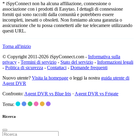
* iSpyConnect non ha alcuna affiliazione, connessione o
associazione con i prodotti di Easytao. I dettagli di connessione
forniti qui sono raccolti dalla comunità e potrebbero essere
incompleti, inesatti o obsoleti. Non forniamo alcuna garanzia o
assicurazione che tu possa connetterti alle tue telecamere utilizzando
questi URL.
Torna all'inizio
© Copyright 2011-2026 iSpyConnect.com -
Informativa sulla
privacy
-
Termini di servizio
-
Stato del servizio
-
Informazioni legali
-
Politica di sicurezza
-
Contattaci
-
Domande frequenti
Nuovo utente?
Visita la homepage
o leggi la nostra
guida utente di
Agent DVR
Confronto:
Agent DVR vs Blue Iris
·
Agent DVR vs Frigate
Tema:
Ricerca