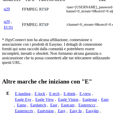
/user=[USERNAME]_passwor
q29
FFMPEG
RTSP
hannel=0_stream=0&onvif=0.sd
q29
,
FFMPEG
RTSP
/channel=0_stream=0&onvif=0.
EC01
* iSpyConnect non ha alcuna affiliazione, connessione o
associazione con i prodotti di Easytao. I dettagli di connessione
forniti qui sono raccolti dalla comunità e potrebbero essere
incompleti, inesatti o obsoleti. Non forniamo alcuna garanzia o
assicurazione che tu possa connetterti alle tue telecamere utilizzando
questi URL.
Altre marche che iniziano con "E"
E
E-landing
,
E-lock
,
E-tech
,
E-think
,
E-view
,
Eagle Eye
,
Eagle View
,
Eagle Vision
,
Eaglestar
,
Eam
,
Eamo
,
Eardatech
,
East
,
Eastcam
,
Easternccc
,
Easterncctv
,
Eastvision
,
Easy
,
Easy Ip
,
Easy4ip
,