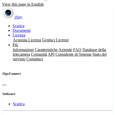
View this page in English
iSpy
Scarica
Documenti
Licenza
Acquista Licenza
Gestisci Licenze
Più
Informazioni
Caratteristiche
Aziende
FAQ
Database della
telecamera
Comunità
API
Consulente di Sistema
Stato del
servizio
Contattaci
iSpyConnect
Software
Scarica