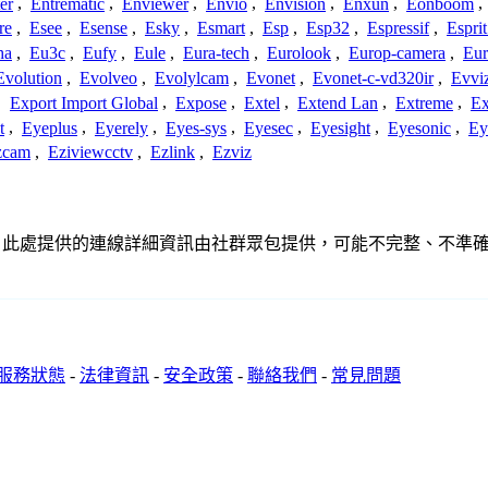
er
,
Entrematic
,
Enviewer
,
Envio
,
Envision
,
Enxun
,
Eonboom
,
re
,
Esee
,
Esense
,
Esky
,
Esmart
,
Esp
,
Esp32
,
Espressif
,
Espri
ha
,
Eu3c
,
Eufy
,
Eule
,
Eura-tech
,
Eurolook
,
Europ-camera
,
Eur
Evolution
,
Evolveo
,
Evolylcam
,
Evonet
,
Evonet-c-vd320ir
,
Evvi
,
Export Import Global
,
Expose
,
Extel
,
Extend Lan
,
Extreme
,
Ex
t
,
Eyeplus
,
Eyerely
,
Eyes-sys
,
Eyesec
,
Eyesight
,
Eyesonic
,
Ey
zcam
,
Eziviewcctv
,
Ezlink
,
Ezviz
關聯、聯繫或關係。此處提供的連線詳細資訊由社群眾包提供，可能不完整、
服務狀態
-
法律資訊
-
安全政策
-
聯絡我們
-
常見問題