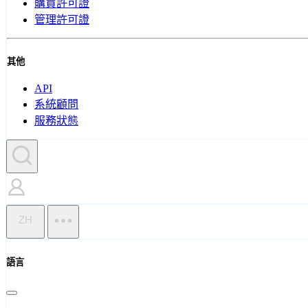
購買許可證
管理許可證
其他
API
系統顧問
服務狀態
ZH
語言