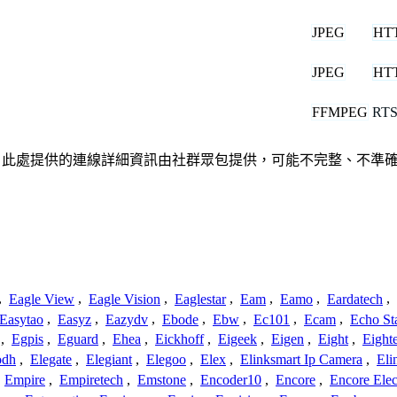
JPEG
HT
JPEG
HT
FFMPEG
RT
關聯、聯繫或關係。此處提供的連線詳細資訊由社群眾包提供，可能不完整、
,
Eagle View
,
Eagle Vision
,
Eaglestar
,
Eam
,
Eamo
,
Eardatech
,
Easytao
,
Easyz
,
Eazydv
,
Ebode
,
Ebw
,
Ec101
,
Ecam
,
Echo St
,
Egpis
,
Eguard
,
Ehea
,
Eickhoff
,
Eigeek
,
Eigen
,
Eight
,
Eight
odh
,
Elegate
,
Elegiant
,
Elegoo
,
Elex
,
Elinksmart Ip Camera
,
Eli
,
Empire
,
Empiretech
,
Emstone
,
Encoder10
,
Encore
,
Encore Elec