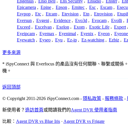
Engenius
,
Enio Bell
,
Ens Security
,
Ensidio
,
Enster
,
Ent
Epicamera
,
Epine
,
Epson
,
Ernitec
,
Esc
,
Escam
,
Esecu
Esypop
,
Etc
,
Etcam
,
Etevision
,
Etn
,
Etrovision
,
Etupi
Eversun
,
Evgeni
,
Evidence
,
Evo3d
,
Evocam
,
Evolli
,
Exceed
,
Excelvan
,
Exelon
,
Exom
,
Exotic Life
,
Expert
Eyeipcam
,
Eyemax
,
Eyenimal
,
Eyenix
,
Eyeon
,
Eyeone
Eyewatch
,
Eyseo
,
Eyu
,
Ez-ip
,
Ez-watching
,
Ezbiz
,
E
更多來源
* iSpyConnect 與 Everfocus 的產品沒有任何
機。
返回頂部
© Copyright 2011-2026 iSpyConnect.com -
隱私政策
-
服務條款
-
新使用者？
造訪首頁
或閱讀我們的
Agent DVR 使用者指南
比較：
Agent DVR vs Blue Iris
·
Agent DVR vs Frigate