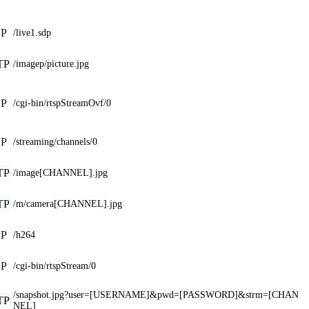
SP
/live1.sdp
TP
/imagep/picture.jpg
SP
/cgi-bin/rtspStreamOvf/0
SP
/streaming/channels/0
TP
/image[CHANNEL].jpg
TP
/m/camera[CHANNEL].jpg
SP
/h264
SP
/cgi-bin/rtspStream/0
/snapshot.jpg?user=[USERNAME]&pwd=[PASSWORD]&strm=[CHAN
TP
NEL]