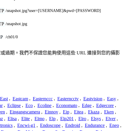
TP
/snapshot.jpg?user=[USERNAME]&pwd=[PASSWORD]
TP
/snapshot.jpg
SP
/ch01/0
不準確或過期。我們不保證您能夠使用這些 URL 連接到您的攝影
East
,
Eastcam
,
Easternccc
,
Easterncctv
,
Eastvision
,
Easy
,
ar
,
Eclipse
,
Eco
,
Ecoline
,
Economato
,
Edge
,
Edgecore
,
een
,
Eingangscamera
,
Einnov
,
Eip
,
Eitea
,
Ekaza
,
Eken
,
nz
,
Elisa
,
Elite
,
Elmo
,
Elp
,
Elp201
,
Elro
,
Elsys
,
Elver
,
tronics
,
Encwi-g1
,
Endoscope
,
Endroid
,
Endurance
,
Eneo
,