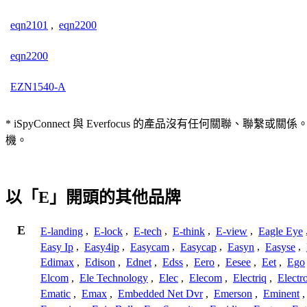
eqn2101
,
eqn2200
eqn2200
EZN1540-A
* iSpyConnect 與 Everfocus 的產品沒有任何
機。
以「E」開頭的其他品牌
E
E-landing
,
E-lock
,
E-tech
,
E-think
,
E-view
,
Eagle Eye
Easy Ip
,
Easy4ip
,
Easycam
,
Easycap
,
Easyn
,
Easyse
,
Edimax
,
Edison
,
Ednet
,
Edss
,
Eero
,
Eesee
,
Eet
,
Ego
Elcom
,
Ele Technology
,
Elec
,
Elecom
,
Electriq
,
Electr
Ematic
,
Emax
,
Embedded Net Dvr
,
Emerson
,
Eminent