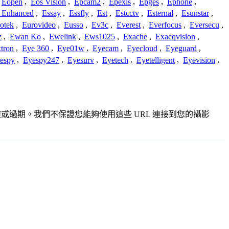
Eopen
,
Eos Vision
,
Epcam2
,
Epexis
,
Epges
,
Ephone
,
t Enhanced
,
Essay
,
Essfly
,
Est
,
Estcctv
,
Esternal
,
Esunstar
,
otek
,
Eurovideo
,
Eusso
,
Ev3c
,
Everest
,
Everfocus
,
Eversecu
,
z
,
Ewan Ko
,
Ewelink
,
Ews1025
,
Exache
,
Exacqvision
,
tron
,
Eye 360
,
Eye01w
,
Eyecam
,
Eyecloud
,
Eyeguard
,
espy
,
Eyespy247
,
Eyesurv
,
Eyetech
,
Eyetelligent
,
Eyevision
,
不準確或過期。我們不保證您能夠使用這些 URL 連接到您的攝影