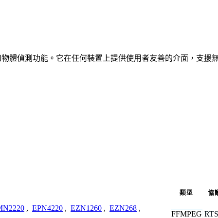
、車輛和物體偵測功能。它在任何裝置上提供使用者友善的介面，支援
類型
協
MN2220
,
EPN4220
,
EZN1260
,
EZN268
,
FFMPEG
RT