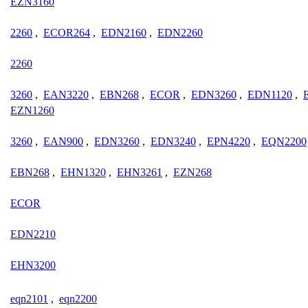
EZN3160
2260
,
ECOR264
,
EDN2160
,
EDN2260
2260
3260
,
EAN3220
,
EBN268
,
ECOR
,
EDN3260
,
EDN1120
,
EZN1260
3260
,
EAN900
,
EDN3260
,
EDN3240
,
EPN4220
,
EQN2200
EBN268
,
EHN1320
,
EHN3261
,
EZN268
ECOR
EDN2210
EHN3200
eqn2101
,
eqn2200