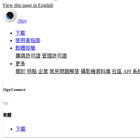
View this page in English
iSpy
下載
使用者指南
軟體授權
購買許可證
管理許可證
更多
關於
特點
企業
常見問題解答
攝影機資料庫
社區
API
系
iSpyConnect
軟體
下載