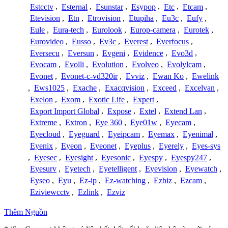
Estcctv
,
Esternal
,
Esunstar
,
Esypop
,
Etc
,
Etcam
,
Etevision
,
Etn
,
Etrovision
,
Etupiha
,
Eu3c
,
Eufy
,
Eule
,
Eura-tech
,
Eurolook
,
Europ-camera
,
Eurotek
,
Eurovideo
,
Eusso
,
Ev3c
,
Everest
,
Everfocus
,
Eversecu
,
Eversun
,
Evgeni
,
Evidence
,
Evo3d
,
Evocam
,
Evolli
,
Evolution
,
Evolveo
,
Evolylcam
,
Evonet
,
Evonet-c-vd320ir
,
Evviz
,
Ewan Ko
,
Ewelink
,
Ews1025
,
Exache
,
Exacqvision
,
Exceed
,
Excelvan
,
Exelon
,
Exom
,
Exotic Life
,
Expert
,
Export Import Global
,
Expose
,
Extel
,
Extend Lan
,
Extreme
,
Extron
,
Eye 360
,
Eye01w
,
Eyecam
,
Eyecloud
,
Eyeguard
,
Eyeipcam
,
Eyemax
,
Eyenimal
,
Eyenix
,
Eyeon
,
Eyeonet
,
Eyeplus
,
Eyerely
,
Eyes-sys
,
Eyesec
,
Eyesight
,
Eyesonic
,
Eyespy
,
Eyespy247
,
Eyesurv
,
Eyetech
,
Eyetelligent
,
Eyevision
,
Eyewatch
,
Eyseo
,
Eyu
,
Ez-ip
,
Ez-watching
,
Ezbiz
,
Ezcam
,
Eziviewcctv
,
Ezlink
,
Ezviz
Thêm Nguồn