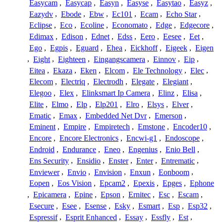
Easycam
,
Easycap
,
Easyn
,
Easyse
,
Easytao
,
Easyz
,
Eazydv
,
Ebode
,
Ebw
,
Ec101
,
Ecam
,
Echo Star
,
Eclipse
,
Eco
,
Ecoline
,
Economato
,
Edge
,
Edgecore
,
Edimax
,
Edison
,
Ednet
,
Edss
,
Eero
,
Eesee
,
Eet
,
Ego
,
Egpis
,
Eguard
,
Ehea
,
Eickhoff
,
Eigeek
,
Eigen
,
Eight
,
Eighteen
,
Eingangscamera
,
Einnov
,
Eip
,
Eitea
,
Ekaza
,
Eken
,
Elcom
,
Ele Technology
,
Elec
,
Elecom
,
Electriq
,
Electrodh
,
Elegate
,
Elegiant
,
Elegoo
,
Elex
,
Elinksmart Ip Camera
,
Elinz
,
Elisa
,
Elite
,
Elmo
,
Elp
,
Elp201
,
Elro
,
Elsys
,
Elver
,
Ematic
,
Emax
,
Embedded Net Dvr
,
Emerson
,
Eminent
,
Empire
,
Empiretech
,
Emstone
,
Encoder10
,
Encore
,
Encore Electronics
,
Encwi-g1
,
Endoscope
,
Endroid
,
Endurance
,
Eneo
,
Engenius
,
Enio Bell
,
Ens Security
,
Ensidio
,
Enster
,
Enter
,
Entrematic
,
Enviewer
,
Envio
,
Envision
,
Enxun
,
Eonboom
,
Eopen
,
Eos Vision
,
Epcam2
,
Epexis
,
Epges
,
Ephone
,
Epicamera
,
Epine
,
Epson
,
Ernitec
,
Esc
,
Escam
,
Esecure
,
Esee
,
Esense
,
Esky
,
Esmart
,
Esp
,
Esp32
,
Espressif
,
Esprit Enhanced
,
Essay
,
Essfly
,
Est
,