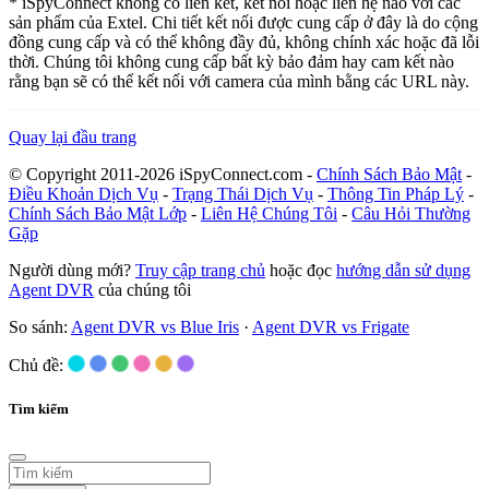
* iSpyConnect không có liên kết, kết nối hoặc liên hệ nào với các
sản phẩm của Extel. Chi tiết kết nối được cung cấp ở đây là do cộng
đồng cung cấp và có thể không đầy đủ, không chính xác hoặc đã lỗi
thời. Chúng tôi không cung cấp bất kỳ bảo đảm hay cam kết nào
rằng bạn sẽ có thể kết nối với camera của mình bằng các URL này.
Quay lại đầu trang
© Copyright 2011-2026 iSpyConnect.com -
Chính Sách Bảo Mật
-
Điều Khoản Dịch Vụ
-
Trạng Thái Dịch Vụ
-
Thông Tin Pháp Lý
-
Chính Sách Bảo Mật Lớp
-
Liên Hệ Chúng Tôi
-
Câu Hỏi Thường
Gặp
Người dùng mới?
Truy cập trang chủ
hoặc đọc
hướng dẫn sử dụng
Agent DVR
của chúng tôi
So sánh:
Agent DVR vs Blue Iris
·
Agent DVR vs Frigate
Chủ đề:
Tìm kiếm