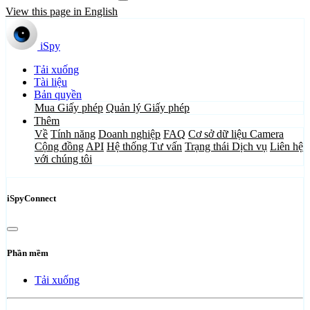
View this page in English
iSpy
Tải xuống
Tài liệu
Bản quyền
Mua Giấy phép
Quản lý Giấy phép
Thêm
Về
Tính năng
Doanh nghiệp
FAQ
Cơ sở dữ liệu Camera
Cộng đồng
API
Hệ thống Tư vấn
Trạng thái Dịch vụ
Liên hệ
với chúng tôi
iSpyConnect
Phần mềm
Tải xuống