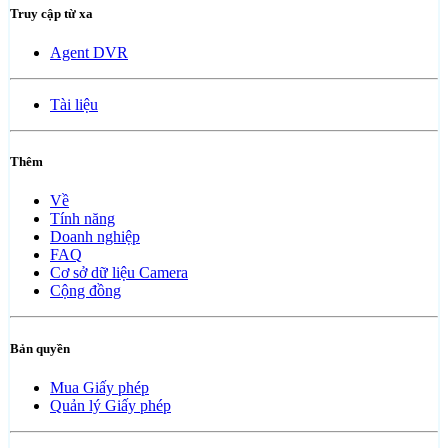
Truy cập từ xa
Agent DVR
Tài liệu
Thêm
Về
Tính năng
Doanh nghiệp
FAQ
Cơ sở dữ liệu Camera
Cộng đồng
Bản quyền
Mua Giấy phép
Quản lý Giấy phép