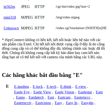
JPEG
HTTP
ip562m
/cgi-bin/video.jpg?size=2
MJPEG
HTTP
mini318
/img/video.mjpeg
MJPEG
HTTP
Unknown
/video.cgi?resolution=[WIDTH]x[H
* iSpyConnect không có liên kết, kết nối hoặc liên hệ nào với các
sản phẩm của Extel. Chi tiết kết nối được cung cấp ở đây là do cộng
đồng cung cấp và có thể không đầy đủ, không chính xác hoặc đã lỗi
thời. Chúng tôi không cung cấp bất kỳ bảo đảm hay cam kết nào
rằng bạn sẽ có thể kết nối với camera của mình bằng các URL này.
Các hãng khác bắt đầu bằng "E"
E
E-landing
,
E-lock
,
E-tech
,
E-think
,
E-view
,
Eagle Eye
,
Eagle View
,
Eagle Vision
,
Eaglestar
,
Eam
,
Eamo
,
Eardatech
,
East
,
Eastcam
,
Easternccc
,
Easterncctv
,
Eastvision
,
Easy
,
Easy Ip
,
Easy4ip
,