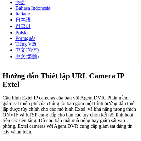
हिन्दी
Bahasa Indonesia
Italiano
日本語
한국어
Polski
Português
Tiếng Việt
中文(简体)
中文(繁體)
Hướng dẫn Thiết lập URL Camera IP
Extel
Cấu hình Extel IP cameras của bạn với Agent DVR. Phần mềm
giám sát miễn phí của chúng tôi bao gồm một trình hướng dẫn thiết
lập được tùy chỉnh cho các mô hình Extel, và khả năng tương thích
ONVIF và RTSP cung cấp cho bạn các tùy chọn kết nối linh hoạt
trên các nền tảng. Dù cho bảo mật nhà riêng hay giám sát văn
phòng, Extel cameras với Agent DVR cung cấp giám sát đáng tin
cậy và an toàn.