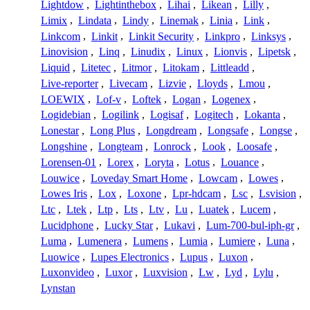
Lightdow
,
Lightinthebox
,
Lihai
,
Likean
,
Lilly
,
Limix
,
Lindata
,
Lindy
,
Linemak
,
Linia
,
Link
,
Linkcom
,
Linkit
,
Linkit Security
,
Linkpro
,
Linksys
,
Linovision
,
Linq
,
Linudix
,
Linux
,
Lionvis
,
Lipetsk
,
Liquid
,
Litetec
,
Litmor
,
Litokam
,
Littleadd
,
Live-reporter
,
Livecam
,
Lizvie
,
Lloyds
,
Lmou
,
LOEWIX
,
Lof-v
,
Loftek
,
Logan
,
Logenex
,
Logidebian
,
Logilink
,
Logisaf
,
Logitech
,
Lokanta
,
Lonestar
,
Long Plus
,
Longdream
,
Longsafe
,
Longse
,
Longshine
,
Longteam
,
Lonrock
,
Look
,
Loosafe
,
Lorensen-01
,
Lorex
,
Loryta
,
Lotus
,
Louance
,
Louwice
,
Loveday Smart Home
,
Lowcam
,
Lowes
,
Lowes Iris
,
Lox
,
Loxone
,
Lpr-hdcam
,
Lsc
,
Lsvision
,
Ltc
,
Ltek
,
Ltp
,
Lts
,
Ltv
,
Lu
,
Luatek
,
Lucem
,
Lucidphone
,
Lucky Star
,
Lukavi
,
Lum-700-bul-iph-gr
,
Luma
,
Lumenera
,
Lumens
,
Lumia
,
Lumiere
,
Luna
,
Luowice
,
Lupes Electronics
,
Lupus
,
Luxon
,
Luxonvideo
,
Luxor
,
Luxvision
,
Lw
,
Lyd
,
Lylu
,
Lynstan