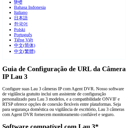
हिन्दी
Bahasa Indonesia
Italiano
日本語
한국어
Polski
Português
Tiếng Việt
中文(简体)
中文(繁體)
Guia de Configuração de URL da Câmera
IP Lau 3
Configure suas Lau 3 câmeras IP com Agent DVR. Nosso software
de vigilância gratuito inclui um assistente de configuração
personalizado para Lau 3 modelos, e a compatibilidade ONVIF e
RTSP oferece opções de conexão flexíveis entre plataformas. Seja
para segurança doméstica ou vigilância de escritório, Lau 3 câmeras
com Agent DVR fornecem monitoramento confiável e seguro.
Software compatível com Lau 3*