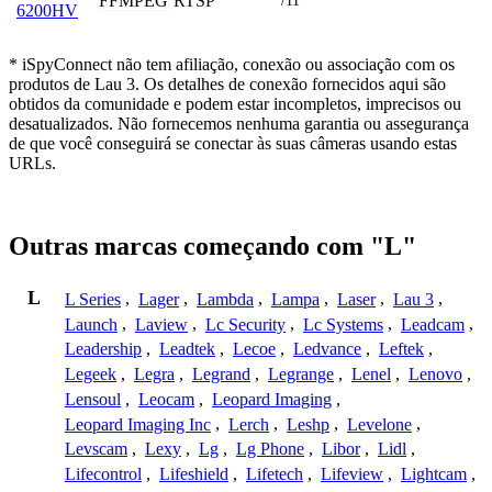
FFMPEG
RTSP
/11
6200HV
* iSpyConnect não tem afiliação, conexão ou associação com os
produtos de Lau 3. Os detalhes de conexão fornecidos aqui são
obtidos da comunidade e podem estar incompletos, imprecisos ou
desatualizados. Não fornecemos nenhuma garantia ou assegurança
de que você conseguirá se conectar às suas câmeras usando estas
URLs.
Outras marcas começando com "L"
L
L Series
,
Lager
,
Lambda
,
Lampa
,
Laser
,
Lau 3
,
Launch
,
Laview
,
Lc Security
,
Lc Systems
,
Leadcam
,
Leadership
,
Leadtek
,
Lecoe
,
Ledvance
,
Leftek
,
Legeek
,
Legra
,
Legrand
,
Legrange
,
Lenel
,
Lenovo
,
Lensoul
,
Leocam
,
Leopard Imaging
,
Leopard Imaging Inc
,
Lerch
,
Leshp
,
Levelone
,
Levscam
,
Lexy
,
Lg
,
Lg Phone
,
Libor
,
Lidl
,
Lifecontrol
,
Lifeshield
,
Lifetech
,
Lifeview
,
Lightcam
,