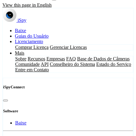
View this page in English
iSpy
Baixe
Guias do Usuário
Licenciamento
Comprar Licença
Gerenciar Licenças
Mais
Sobre
Recursos
Empresas
FAQ
Base de Dados de Câmeras
Comunidade
API
Conselheiro do Sistema
Estado do Serviço
Entre em Contato
iSpyConnect
Software
Baixe