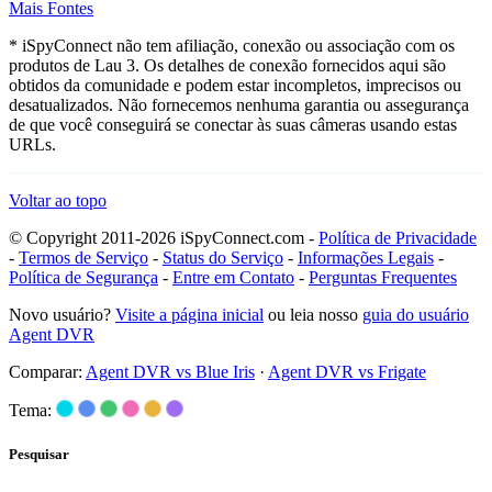
Mais Fontes
* iSpyConnect não tem afiliação, conexão ou associação com os
produtos de Lau 3. Os detalhes de conexão fornecidos aqui são
obtidos da comunidade e podem estar incompletos, imprecisos ou
desatualizados. Não fornecemos nenhuma garantia ou assegurança
de que você conseguirá se conectar às suas câmeras usando estas
URLs.
Voltar ao topo
© Copyright 2011-2026 iSpyConnect.com -
Política de Privacidade
-
Termos de Serviço
-
Status do Serviço
-
Informações Legais
-
Política de Segurança
-
Entre em Contato
-
Perguntas Frequentes
Novo usuário?
Visite a página inicial
ou leia nosso
guia do usuário
Agent DVR
Comparar:
Agent DVR vs Blue Iris
·
Agent DVR vs Frigate
Tema:
Pesquisar