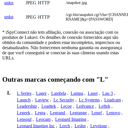
JPEG
HTTP
unkn
/snapshot.jpg
/cgi-bin/snapshot.cgi?chn=[CHANN
unkn
JPEG
HTTP
RNAME]&p=[PASSWORD]
* iSpyConnect não tem afiliação, conexão ou associação com os
produtos de Lukavi. Os detalhes de conexão fornecidos aqui são
obtidos da comunidade e podem estar incompletos, imprecisos ou
desatualizados. Não fornecemos nenhuma garantia ou assegurança
de que você conseguirá se conectar às suas câmeras usando estas
URLs.
Outras marcas começando com "L"
L
L Series
,
Lager
,
Lambda
,
Lampa
,
Laser
,
Lau 3
,
Launch
,
Laview
,
Lc Security
,
Lc Systems
,
Leadcam
,
Leadership
,
Leadtek
,
Lecoe
,
Ledvance
,
Leftek
,
Legeek
,
Legra
,
Legrand
,
Legrange
,
Lenel
,
Lenovo
,
Lensoul
,
Leocam
,
Leopard Imaging
,
Leopard Imaging Inc
,
Lerch
,
Leshp
,
Levelone
,