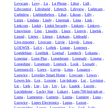
Levscam
,
Lexy
,
Lg
,
Lg Phone
,
Libor
,
Lidl
,
Lifecontrol
,
Lifeshield
,
Lifetech
,
Lifeview
,
Lightcam
,
Lightdow
,
Lightinthebox
,
Lihai
,
Likean
,
Lilly
,
Limix
,
Lindata
,
Lindy
,
Linemak
,
Linia
,
Link
,
Linkcom
,
Linkit
,
Linkit Security
,
Linkpro
,
Linksys
,
Linovision
,
Linq
,
Linudix
,
Linux
,
Lionvis
,
Lipetsk
,
Liquid
,
Litetec
,
Litmor
,
Litokam
,
Littleadd
,
Live-reporter
,
Livecam
,
Lizvie
,
Lloyds
,
Lmou
,
LOEWIX
,
Lof-v
,
Loftek
,
Logan
,
Logenex
,
Logidebian
,
Logilink
,
Logisaf
,
Logitech
,
Lokanta
,
Lonestar
,
Long Plus
,
Longdream
,
Longsafe
,
Longse
,
Longshine
,
Longteam
,
Lonrock
,
Look
,
Loosafe
,
Lorensen-01
,
Lorex
,
Loryta
,
Lotus
,
Louance
,
Louwice
,
Loveday Smart Home
,
Lowcam
,
Lowes
,
Lowes Iris
,
Lox
,
Loxone
,
Lpr-hdcam
,
Lsc
,
Lsvision
,
Ltc
,
Ltek
,
Ltp
,
Lts
,
Ltv
,
Lu
,
Luatek
,
Lucem
,
Lucidphone
,
Lucky Star
,
Lukavi
,
Lum-700-bul-iph-gr
,
Luma
,
Lumenera
,
Lumens
,
Lumia
,
Lumiere
,
Luna
,
Luowice
,
Lupes Electronics
,
Lupus
,
Luxon
,
Luxonvideo
,
Luxor
,
Luxvision
,
Lw
,
Lyd
,
Lylu
,