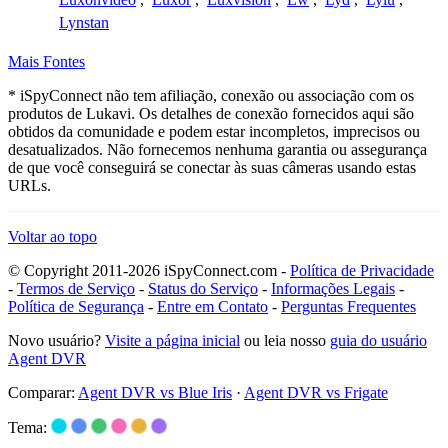
Lynstan
Mais Fontes
* iSpyConnect não tem afiliação, conexão ou associação com os
produtos de Lukavi. Os detalhes de conexão fornecidos aqui são
obtidos da comunidade e podem estar incompletos, imprecisos ou
desatualizados. Não fornecemos nenhuma garantia ou assegurança
de que você conseguirá se conectar às suas câmeras usando estas
URLs.
Voltar ao topo
© Copyright 2011-2026 iSpyConnect.com -
Política de Privacidade
-
Termos de Serviço
-
Status do Serviço
-
Informações Legais
-
Política de Segurança
-
Entre em Contato
-
Perguntas Frequentes
Novo usuário?
Visite a página inicial
ou leia nosso
guia do usuário
Agent DVR
Comparar:
Agent DVR vs Blue Iris
·
Agent DVR vs Frigate
Tema: