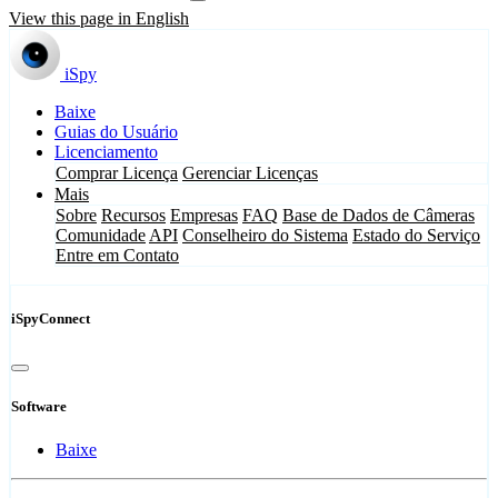
View this page in English
iSpy
Baixe
Guias do Usuário
Licenciamento
Comprar Licença
Gerenciar Licenças
Mais
Sobre
Recursos
Empresas
FAQ
Base de Dados de Câmeras
Comunidade
API
Conselheiro do Sistema
Estado do Serviço
Entre em Contato
iSpyConnect
Software
Baixe