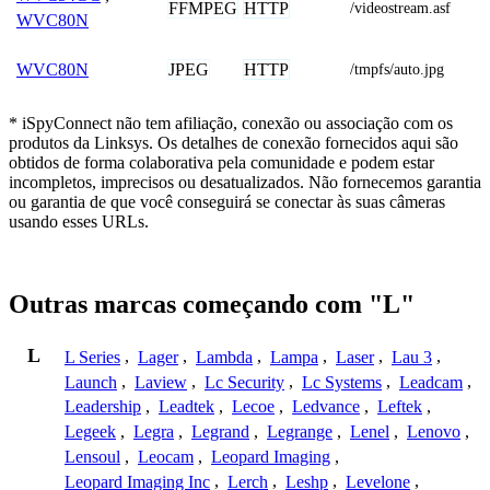
FFMPEG
HTTP
/videostream.asf
WVC80N
JPEG
HTTP
WVC80N
/tmpfs/auto.jpg
* iSpyConnect não tem afiliação, conexão ou associação com os
produtos da Linksys. Os detalhes de conexão fornecidos aqui são
obtidos de forma colaborativa pela comunidade e podem estar
incompletos, imprecisos ou desatualizados. Não fornecemos garantia
ou garantia de que você conseguirá se conectar às suas câmeras
usando esses URLs.
Outras marcas começando com "L"
L
L Series
,
Lager
,
Lambda
,
Lampa
,
Laser
,
Lau 3
,
Launch
,
Laview
,
Lc Security
,
Lc Systems
,
Leadcam
,
Leadership
,
Leadtek
,
Lecoe
,
Ledvance
,
Leftek
,
Legeek
,
Legra
,
Legrand
,
Legrange
,
Lenel
,
Lenovo
,
Lensoul
,
Leocam
,
Leopard Imaging
,
Leopard Imaging Inc
,
Lerch
,
Leshp
,
Levelone
,