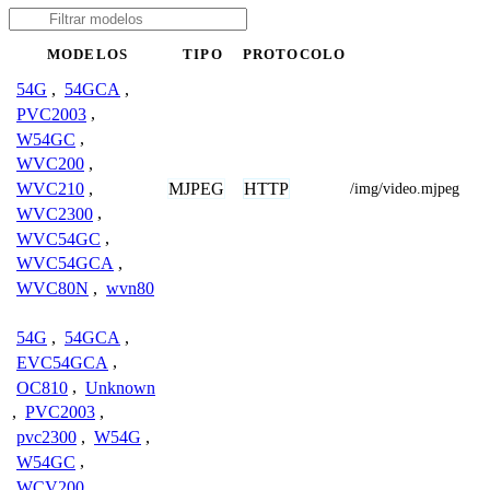
MODELOS
TIPO
PROTOCOLO
54G
,
54GCA
,
PVC2003
,
W54GC
,
WVC200
,
MJPEG
HTTP
WVC210
,
/img/video.mjpeg
WVC2300
,
WVC54GC
,
WVC54GCA
,
WVC80N
,
wvn80
54G
,
54GCA
,
EVC54GCA
,
OC810
,
Unknown
,
PVC2003
,
pvc2300
,
W54G
,
W54GC
,
WCV200
,