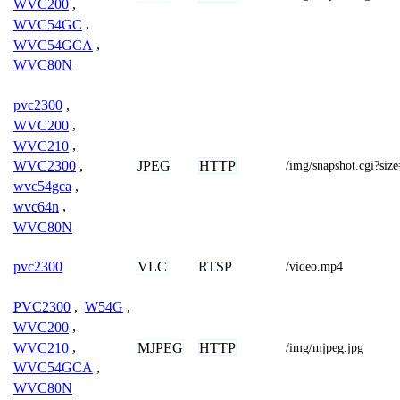
WVC200
,
WVC54GC
,
WVC54GCA
,
WVC80N
pvc2300
,
WVC200
,
WVC210
,
JPEG
HTTP
WVC2300
,
/img/snapshot.cgi?siz
wvc54gca
,
wvc64n
,
WVC80N
VLC
RTSP
pvc2300
/video.mp4
PVC2300
,
W54G
,
WVC200
,
WVC210
,
MJPEG
HTTP
/img/mjpeg.jpg
WVC54GCA
,
WVC80N