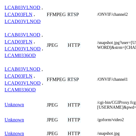
LCAB03VLNOD
,
FFMPEG
RTSP
LCAD03FLN
,
/ONVIF/channel2
LCAD03VLNOD
LCAB03VLNOD
,
LCAD03FLN
,
/snapshot.jpg?use
JPEG
HTTP
WORD]&strm=[CHA
LCAD03VLNOD
,
LCAM0336OD
LCAB03VLNOD
,
LCAD03FLN
,
FFMPEG
RTSP
/ONVIF/channel1
LCAD03VLNOD
,
LCAM0336OD
/cgi-bin/CGIProxy.fc
Unknown
JPEG
HTTP
[USERNAME]&pwd
JPEG
HTTP
Unknown
/goform/video2
JPEG
HTTP
Unknown
/snapshot.jpg