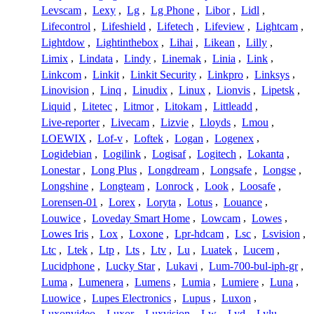
Levscam
,
Lexy
,
Lg
,
Lg Phone
,
Libor
,
Lidl
,
Lifecontrol
,
Lifeshield
,
Lifetech
,
Lifeview
,
Lightcam
,
Lightdow
,
Lightinthebox
,
Lihai
,
Likean
,
Lilly
,
Limix
,
Lindata
,
Lindy
,
Linemak
,
Linia
,
Link
,
Linkcom
,
Linkit
,
Linkit Security
,
Linkpro
,
Linksys
,
Linovision
,
Linq
,
Linudix
,
Linux
,
Lionvis
,
Lipetsk
,
Liquid
,
Litetec
,
Litmor
,
Litokam
,
Littleadd
,
Live-reporter
,
Livecam
,
Lizvie
,
Lloyds
,
Lmou
,
LOEWIX
,
Lof-v
,
Loftek
,
Logan
,
Logenex
,
Logidebian
,
Logilink
,
Logisaf
,
Logitech
,
Lokanta
,
Lonestar
,
Long Plus
,
Longdream
,
Longsafe
,
Longse
,
Longshine
,
Longteam
,
Lonrock
,
Look
,
Loosafe
,
Lorensen-01
,
Lorex
,
Loryta
,
Lotus
,
Louance
,
Louwice
,
Loveday Smart Home
,
Lowcam
,
Lowes
,
Lowes Iris
,
Lox
,
Loxone
,
Lpr-hdcam
,
Lsc
,
Lsvision
,
Ltc
,
Ltek
,
Ltp
,
Lts
,
Ltv
,
Lu
,
Luatek
,
Lucem
,
Lucidphone
,
Lucky Star
,
Lukavi
,
Lum-700-bul-iph-gr
,
Luma
,
Lumenera
,
Lumens
,
Lumia
,
Lumiere
,
Luna
,
Luowice
,
Lupes Electronics
,
Lupus
,
Luxon
,
Luxonvideo
,
Luxor
,
Luxvision
,
Lw
,
Lyd
,
Lylu
,