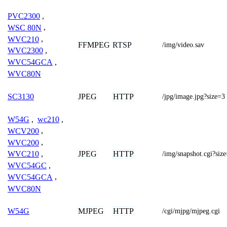
PVC2300
,
WSC 80N
,
WVC210
,
FFMPEG
RTSP
/img/video.sav
WVC2300
,
WVC54GCA
,
WVC80N
JPEG
HTTP
SC3130
/jpg/image.jpg?size=3
W54G
,
wc210
,
WCV200
,
WVC200
,
JPEG
HTTP
WVC210
,
/img/snapshot.cgi?siz
WVC54GC
,
WVC54GCA
,
WVC80N
MJPEG
HTTP
W54G
/cgi/mjpg/mjpeg.cgi