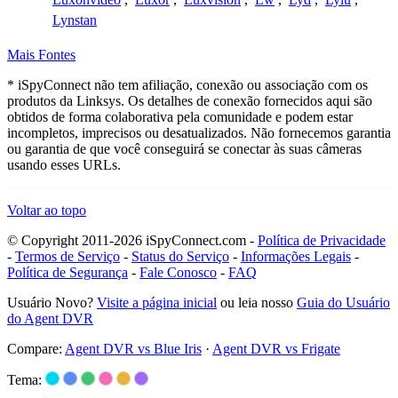
Lynstan
Mais Fontes
* iSpyConnect não tem afiliação, conexão ou associação com os
produtos da Linksys. Os detalhes de conexão fornecidos aqui são
obtidos de forma colaborativa pela comunidade e podem estar
incompletos, imprecisos ou desatualizados. Não fornecemos garantia
ou garantia de que você conseguirá se conectar às suas câmeras
usando esses URLs.
Voltar ao topo
© Copyright 2011-2026 iSpyConnect.com -
Política de Privacidade
-
Termos de Serviço
-
Status do Serviço
-
Informações Legais
-
Política de Segurança
-
Fale Conosco
-
FAQ
Usuário Novo?
Visite a página inicial
ou leia nosso
Guia do Usuário
do Agent DVR
Compare:
Agent DVR vs Blue Iris
·
Agent DVR vs Frigate
Tema: