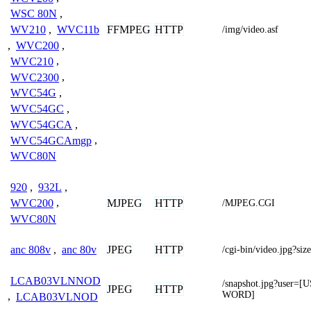
WSC 80N
,
FFMPEG
HTTP
WV210
,
WVC11b
/img/video.asf
,
WVC200
,
WVC210
,
WVC2300
,
WVC54G
,
WVC54GC
,
WVC54GCA
,
WVC54GCAmgp
,
WVC80N
920
,
932L
,
MJPEG
HTTP
WVC200
,
/MJPEG.CGI
WVC80N
JPEG
HTTP
anc 808v
,
anc 80v
/cgi-bin/video.jpg?siz
LCAB03VLNNOD
/snapshot.jpg?use
JPEG
HTTP
WORD]
,
LCAB03VLNOD