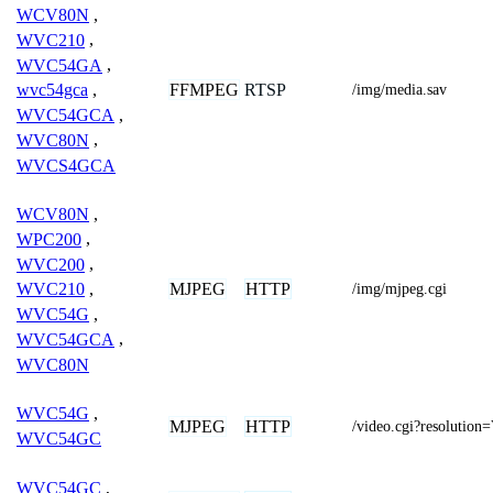
WCV80N
,
WVC210
,
WVC54GA
,
FFMPEG
RTSP
wvc54gca
,
/img/media.sav
WVC54GCA
,
WVC80N
,
WVCS4GCA
WCV80N
,
WPC200
,
WVC200
,
MJPEG
HTTP
WVC210
,
/img/mjpeg.cgi
WVC54G
,
WVC54GCA
,
WVC80N
WVC54G
,
MJPEG
HTTP
/video.cgi?resolutio
WVC54GC
WVC54GC
,