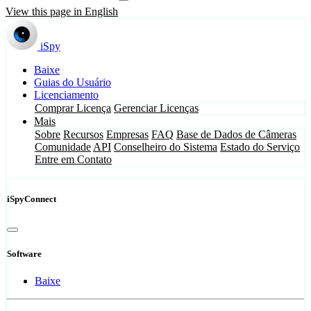
View this page in English
iSpy
Baixe
Guias do Usuário
Licenciamento
Comprar Licença
Gerenciar Licenças
Mais
Sobre
Recursos
Empresas
FAQ
Base de Dados de Câmeras
Comunidade
API
Conselheiro do Sistema
Estado do Serviço
Entre em Contato
iSpyConnect
Software
Baixe