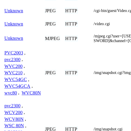
JPEG
HTTP
Unknown
/cgi-bin/guest/Video
JPEG
HTTP
Unknown
/video.cgi
/mjpeg.cgi?user=[
Unknown
MJPEG
HTTP
SWORD]&channel=
PVC2003
,
pvc2300
,
WVC200
,
JPEG
HTTP
WVC210
,
/img/snapshot.cgi?im
WVC54GC
,
WVC54GCA
,
wvc80
,
WVC80N
pvc2300
,
WCV200
,
WCV80N
,
WSC 80N
,
JPEG
HTTP
/img/snapshot.cgi