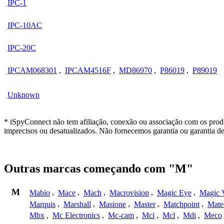
IPC-1
IPC-10AC
IPC-20C
IPCAM068301
,
IPCAM4516F
,
MD86970
,
P86019
,
P89019
Unknown
* iSpyConnect não tem afiliação, conexão ou associação com os prod
imprecisos ou desatualizados. Não fornecemos garantia ou garantia d
Outras marcas começando com "M"
M
Mabio
,
Mace
,
Mach
,
Macrovision
,
Magic Eye
,
Magic V
Marquis
,
Marshall
,
Masione
,
Master
,
Matchpoint
,
Mat
Mbx
,
Mc Electronics
,
Mc-cam
,
Mci
,
Mcl
,
Mdi
,
Meco