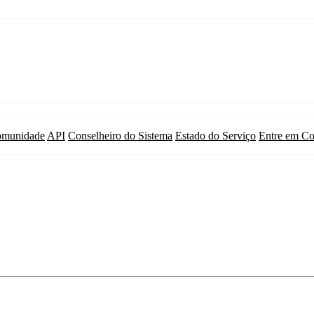
munidade
API
Conselheiro do Sistema
Estado do Serviço
Entre em Co