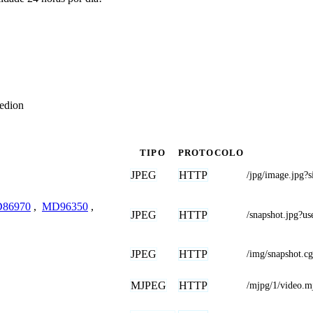
edion
TIPO
PROTOCOLO
JPEG
HTTP
/jpg/image.jpg?s
86970
,
MD96350
,
JPEG
HTTP
/snapshot.jp
JPEG
HTTP
/img/snapshot.cg
MJPEG
HTTP
/mjpg/1/video.m