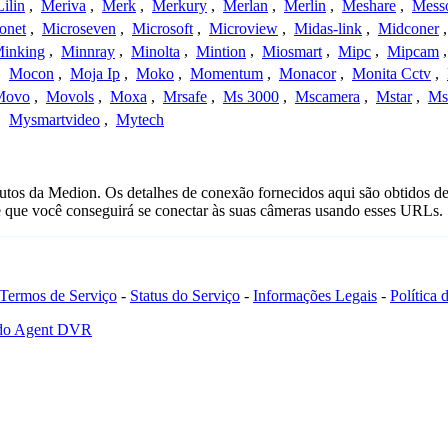
Lilin
,
Meriva
,
Merk
,
Merkury
,
Merlan
,
Merlin
,
Meshare
,
Mess
onet
,
Microseven
,
Microsoft
,
Microview
,
Midas-link
,
Midconer
inking
,
Minnray
,
Minolta
,
Mintion
,
Miosmart
,
Mipc
,
Mipcam
,
Mocon
,
Moja Ip
,
Moko
,
Momentum
,
Monacor
,
Monita Cctv
,
Movo
,
Movols
,
Moxa
,
Mrsafe
,
Ms 3000
,
Mscamera
,
Mstar
,
Ms
,
Mysmartvideo
,
Mytech
utos da Medion. Os detalhes de conexão fornecidos aqui são obtidos d
e que você conseguirá se conectar às suas câmeras usando esses URLs.
Termos de Serviço
-
Status do Serviço
-
Informações Legais
-
Política
 do Agent DVR