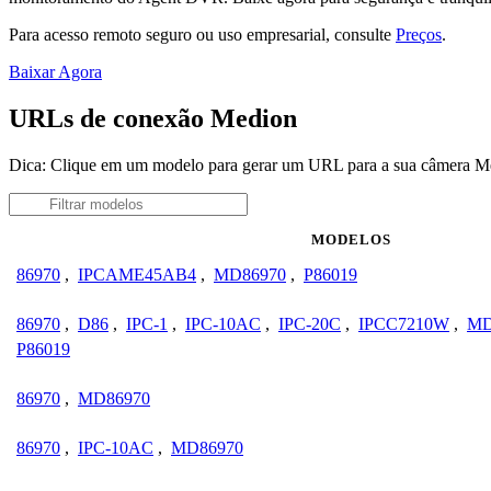
Para acesso remoto seguro ou uso empresarial, consulte
Preços
.
Baixar Agora
URLs de conexão Medion
Dica: Clique em um modelo para gerar um URL para a sua câmera M
MODELOS
86970
,
IPCAME45AB4
,
MD86970
,
P86019
86970
,
D86
,
IPC-1
,
IPC-10AC
,
IPC-20C
,
IPCC7210W
,
MD
P86019
86970
,
MD86970
86970
,
IPC-10AC
,
MD86970