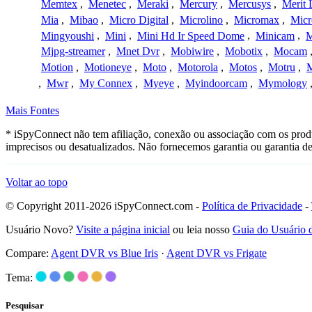
Memtex
,
Menetec
,
Meraki
,
Mercury
,
Mercusys
,
Merit 
Mia
,
Mibao
,
Micro Digital
,
Microlino
,
Micromax
,
Micr
Mingyoushi
,
Mini
,
Mini Hd Ir Speed Dome
,
Minicam
,
M
Mjpg-streamer
,
Mnet Dvr
,
Mobiwire
,
Mobotix
,
Mocam
Motion
,
Motioneye
,
Moto
,
Motorola
,
Motos
,
Motru
,
,
Mwr
,
My Connex
,
Myeye
,
Myindoorcam
,
Mymology
Mais Fontes
* iSpyConnect não tem afiliação, conexão ou associação com os prod
imprecisos ou desatualizados. Não fornecemos garantia ou garantia d
Voltar ao topo
© Copyright 2011-2026 iSpyConnect.com -
Política de Privacidade
-
Usuário Novo?
Visite a página inicial
ou leia nosso
Guia do Usuário
Compare:
Agent DVR vs Blue Iris
·
Agent DVR vs Frigate
Tema:
Pesquisar