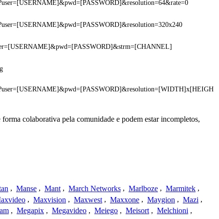
asf?user=[USERNAME]&pwd=[PASSWORD]&resolution=64&rate=0
asf?user=[USERNAME]&pwd=[PASSWORD]&resolution=320x240
g?user=[USERNAME]&pwd=[PASSWORD]&strm=[CHANNEL]
g
asf?user=[USERNAME]&pwd=[PASSWORD]&resolution=[WIDTH]x[HEIGH
e forma colaborativa pela comunidade e podem estar incompletos,
tan
,
Manse
,
Mant
,
March Networks
,
Marlboze
,
Marmitek
,
axvideo
,
Maxvision
,
Maxwest
,
Maxxone
,
Maygion
,
Mazi
,
cam
,
Megapix
,
Megavideo
,
Meiego
,
Meisort
,
Melchioni
,