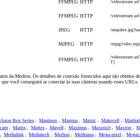
FFMPEG
HTTP
/videostream.
FFMPEG
HTTP
/videostream.
JPEG
HTTP
/snapshot.jp
MJPEG
HTTP
/mjpg/video.mjp
/videostream.
FFMPEG
HTTP
T]
utos da Medion. Os detalhes de conexão fornecidos aqui são obtidos d
e que você conseguirá se conectar às suas câmeras usando esses URLs.
ision Box Series
,
Maginon
,
Magnus
,
Maizic
,
Makecell
,
Manhat
ecam
,
Matrix
,
Mattex
,
Mavell
,
Maximus
,
Maxpixel
,
Maxron
,
M
,
Medialink
,
Mediatech
,
Medion
,
Medisana
,
Mega-pixel
,
Mega