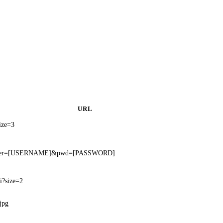
URL
ize=3
g?user=[USERNAME]&pwd=[PASSWORD]
i?size=2
jpg