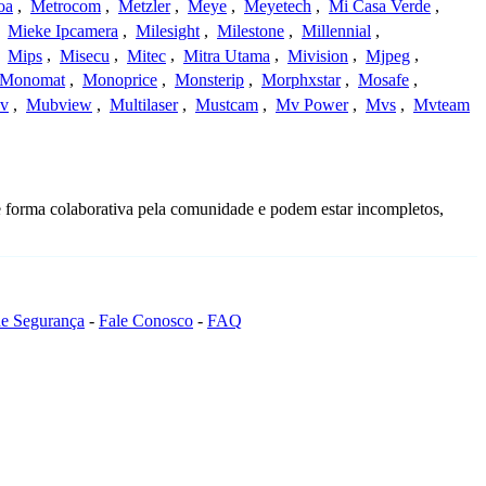
oa
,
Metrocom
,
Metzler
,
Meye
,
Meyetech
,
Mi Casa Verde
,
,
Mieke Ipcamera
,
Milesight
,
Milestone
,
Millennial
,
,
Mips
,
Misecu
,
Mitec
,
Mitra Utama
,
Mivision
,
Mjpeg
,
Monomat
,
Monoprice
,
Monsterip
,
Morphxstar
,
Mosafe
,
v
,
Mubview
,
Multilaser
,
Mustcam
,
Mv Power
,
Mvs
,
Mvteam
e forma colaborativa pela comunidade e podem estar incompletos,
 de Segurança
-
Fale Conosco
-
FAQ