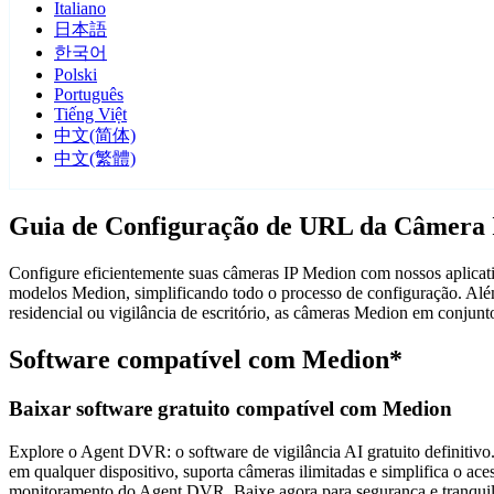
Italiano
日本語
한국어
Polski
Português
Tiếng Việt
中文(简体)
中文(繁體)
Guia de Configuração de URL da Câmera
Configure eficientemente suas câmeras IP Medion com nossos aplicativ
modelos Medion, simplificando todo o processo de configuração. Além
residencial ou vigilância de escritório, as câmeras Medion em conju
Software compatível com Medion*
Baixar software gratuito compatível com Medion
Explore o Agent DVR: o software de vigilância AI gratuito definitivo.
em qualquer dispositivo, suporta câmeras ilimitadas e simplifica o 
monitoramento do Agent DVR. Baixe agora para segurança e tranquili