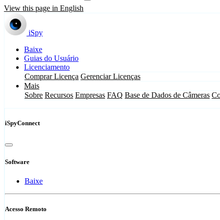
View this page in English
iSpy
Baixe
Guias do Usuário
Licenciamento
Comprar Licença
Gerenciar Licenças
Mais
Sobre
Recursos
Empresas
FAQ
Base de Dados de Câmeras
Co
iSpyConnect
Software
Baixe
Acesso Remoto