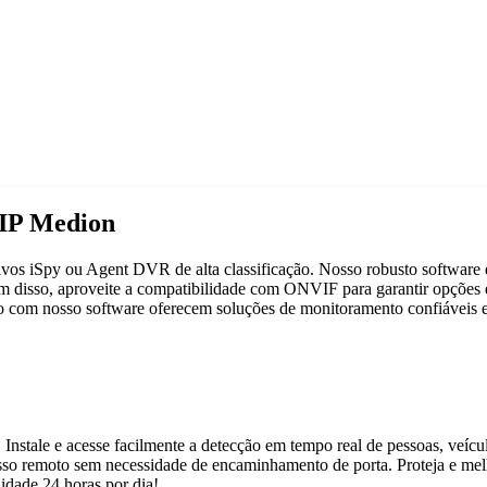
 IP Medion
os iSpy ou Agent DVR de alta classificação. Nosso robusto software de
 disso, aproveite a compatibilidade com ONVIF para garantir opções d
nto com nosso software oferecem soluções de monitoramento confiáveis e
 Instale e acesse facilmente a detecção em tempo real de pessoas, veíc
acesso remoto sem necessidade de encaminhamento de porta. Proteja e m
dade 24 horas por dia!