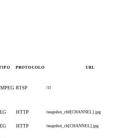
TIPO
PROTOCOLO
URL
FMPEG
RTSP
/11
PEG
HTTP
/snapshot_ch0[CHANNEL].jpg
PEG
HTTP
/snapshot_ch[CHANNEL].jpg