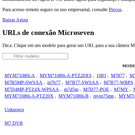
Para acesso remoto seguro ou uso empresarial, consulte
Preços
.
Baixar Agora
URLs de conexão Microseven
Dica: Clique em um modelo para gerar um URL para a sua câmera M
MODE
MYM71080i-A
,
MYM71080i-A-PTZ20XS
,
1083
,
M7877
,
M
M7B5MP-SWSAA
,
m7b77
,
M7B77-SWSAA
,
M7B77-WBPS
M7D4MP-PTZ4X-WPSAA
,
m7d5m
,
M7D77-POE
,
M7MY
,
MYM71080i-A-PTZ20X
,
MYM71080i-B
,
mym75mp
,
MYM7i
Unknown
M7 DVR