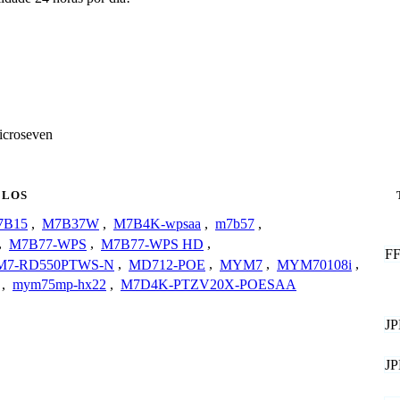
icroseven
LOS
7B15
,
M7B37W
,
M7B4K-wpsaa
,
m7b57
,
,
M7B77-WPS
,
M7B77-WPS HD
,
F
M7-RD550PTWS-N
,
MD712-POE
,
MYM7
,
MYM70108i
,
,
mym75mp-hx22
,
M7D4K-PTZV20X-POESAA
J
J