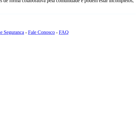
s de forma colaborativa pela comunidade e podem estar incompletos,
 de Segurança
-
Fale Conosco
-
FAQ