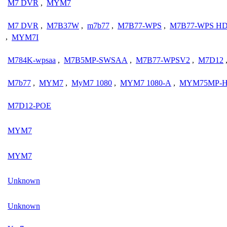
M7 DVR
,
MYM7
M7 DVR
,
M7B37W
,
m7b77
,
M7B77-WPS
,
M7B77-WPS H
,
MYM7I
M784K-wpsaa
,
M7B5MP-SWSAA
,
M7B77-WPSV2
,
M7D12
M7b77
,
MYM7
,
MyM7 1080
,
MYM7 1080-A
,
MYM75MP-H
M7D12-POE
MYM7
MYM7
Unknown
Unknown