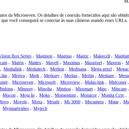
M
utos da Microseven. Os detalhes de conexão fornecidos aqui são obtido
e que você conseguirá se conectar às suas câmeras usando esses URLs.
ision Box Series
,
Maginon
,
Magnus
,
Maizic
,
Makecell
,
Manhat
ecam
,
Matrix
,
Mattex
,
Mavell
,
Maximus
,
Maxpixel
,
Maxron
,
M
,
Medialink
,
Mediatech
,
Medion
,
Medisana
,
Mega-pixel
,
Mega
Lilin
,
Meriva
,
Merk
,
Merkury
,
Merlan
,
Merlin
,
Meshare
,
Mess
onet
,
Microseven
,
Microsoft
,
Microview
,
Midas-link
,
Midconer
inking
,
Minnray
,
Minolta
,
Mintion
,
Miosmart
,
Mipc
,
Mipcam
,
Mocon
,
Moja Ip
,
Moko
,
Momentum
,
Monacor
,
Monita Cctv
,
Movo
,
Movols
,
Moxa
,
Mrsafe
,
Ms 3000
,
Mscamera
,
Mstar
,
Ms
,
Mysmartvideo
,
Mytech