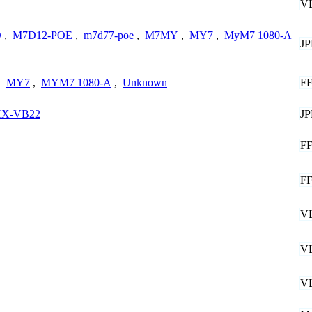
V
D
,
M7D12-POE
,
m7d77-poe
,
M7MY
,
MY7
,
MyM7 1080-A
J
F
,
MY7
,
MYM7 1080-A
,
Unknown
J
X-VB22
F
F
V
V
V