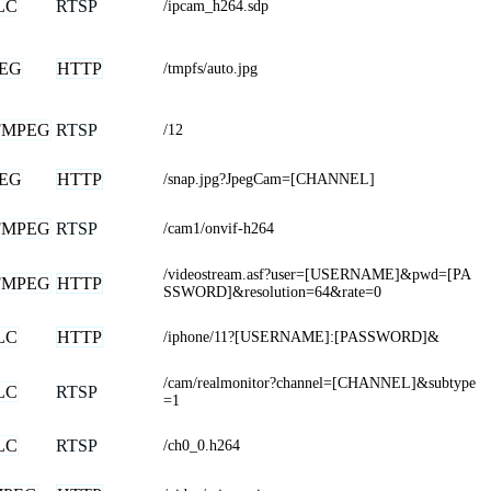
LC
RTSP
/ipcam_h264.sdp
PEG
HTTP
/tmpfs/auto.jpg
FMPEG
RTSP
/12
PEG
HTTP
/snap.jpg?JpegCam=[CHANNEL]
FMPEG
RTSP
/cam1/onvif-h264
/videostream.asf?user=[USERNAME]&pwd=[PA
FMPEG
HTTP
SSWORD]&resolution=64&rate=0
LC
HTTP
/iphone/11?[USERNAME]:[PASSWORD]&
/cam/realmonitor?channel=[CHANNEL]&subtype
LC
RTSP
=1
LC
RTSP
/ch0_0.h264