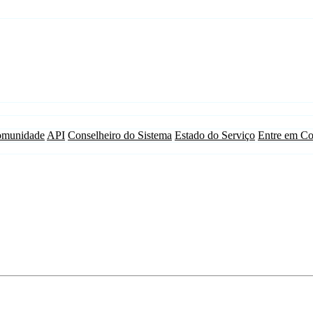
munidade
API
Conselheiro do Sistema
Estado do Serviço
Entre em Co