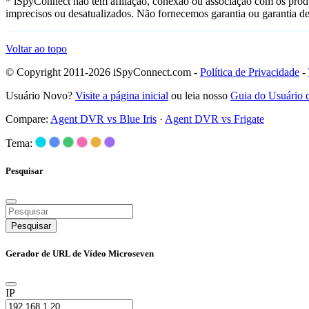
* iSpyConnect não tem afiliação, conexão ou associação com os prod
imprecisos ou desatualizados. Não fornecemos garantia ou garantia d
Voltar ao topo
© Copyright 2011-2026 iSpyConnect.com -
Política de Privacidade
-
Usuário Novo?
Visite a página inicial
ou leia nosso
Guia do Usuário
Compare:
Agent DVR vs Blue Iris
·
Agent DVR vs Frigate
Tema:
Pesquisar
Pesquisar
Gerador de URL de Vídeo Microseven
IP