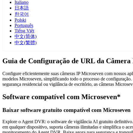
Italiano
日本語
한국어
Polski
Português
Tiếng Việt
中文(简体)
中文(繁體)
Guia de Configuração de URL da Câmera 
Configure eficientemente suas câmeras IP Microseven com nossos aplic
modelos Microseven, simplificando todo o processo de configuração. 
segurança residencial ou vigilância de escritório, as câmeras Micro
Software compatível com Microseven*
Baixar software gratuito compatível com Microseven
Explore o Agent DVR: o software de vigilância AI gratuito definitivo.
em qualquer dispositivo, suporta câmeras ilimitadas e simplifica o 
monitoramento do Agent DVR. Baixe agora para segurança e tranquili