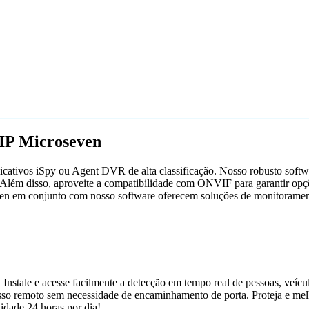
IP Microseven
ativos iSpy ou Agent DVR de alta classificação. Nosso robusto softwar
Além disso, aproveite a compatibilidade com ONVIF para garantir opçõe
seven em conjunto com nosso software oferecem soluções de monitorament
 Instale e acesse facilmente a detecção em tempo real de pessoas, veíc
acesso remoto sem necessidade de encaminhamento de porta. Proteja e m
dade 24 horas por dia!