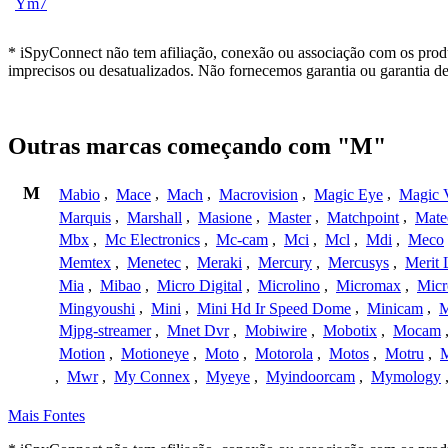
Ym7
* iSpyConnect não tem afiliação, conexão ou associação com os prod
imprecisos ou desatualizados. Não fornecemos garantia ou garantia d
Outras marcas começando com "M"
M
Mabio
,
Mace
,
Mach
,
Macrovision
,
Magic Eye
,
Magic V
Marquis
,
Marshall
,
Masione
,
Master
,
Matchpoint
,
Mat
Mbx
,
Mc Electronics
,
Mc-cam
,
Mci
,
Mcl
,
Mdi
,
Meco
Memtex
,
Menetec
,
Meraki
,
Mercury
,
Mercusys
,
Merit 
Mia
,
Mibao
,
Micro Digital
,
Microlino
,
Micromax
,
Micr
Mingyoushi
,
Mini
,
Mini Hd Ir Speed Dome
,
Minicam
,
M
Mjpg-streamer
,
Mnet Dvr
,
Mobiwire
,
Mobotix
,
Mocam
Motion
,
Motioneye
,
Moto
,
Motorola
,
Motos
,
Motru
,
,
Mwr
,
My Connex
,
Myeye
,
Myindoorcam
,
Mymology
Mais Fontes