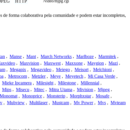
JPEG
HTTP
/video/mjpg.cgi
s de forma colaborativa pela comunidade e podem estar incompletos,
tan
,
Manse
,
Mant
,
March Networks
,
Marlboze
,
Marmitek
,
axvideo
,
Maxvision
,
Maxwest
,
Maxxone
,
Maygion
,
Mazi
,
cam
,
Megapix
,
Megavideo
,
Meiego
,
Meisort
,
Melchioni
,
oa
,
Metrocom
,
Metzler
,
Meye
,
Meyetech
,
Mi Casa Verde
,
,
Mieke Ipcamera
,
Milesight
,
Milestone
,
Millennial
,
,
Mips
,
Misecu
,
Mitec
,
Mitra Utama
,
Mivision
,
Mjpeg
,
Monomat
,
Monoprice
,
Monsterip
,
Morphxstar
,
Mosafe
,
v
,
Mubview
,
Multilaser
,
Mustcam
,
Mv Power
,
Mvs
,
Mvteam