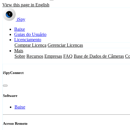
View this page in English
iSpy
Baixe
Guias do Usuário
Licenciamento
Comprar Licença
Gerenciar Licenças
Mais
Sobre
Recursos
Empresas
FAQ
Base de Dados de Câmeras
Co
iSpyConnect
Software
Baixe
Acesso Remoto