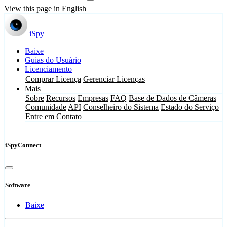
View this page in English
iSpy
Baixe
Guias do Usuário
Licenciamento
Comprar Licença
Gerenciar Licenças
Mais
Sobre
Recursos
Empresas
FAQ
Base de Dados de Câmeras
Comunidade
API
Conselheiro do Sistema
Estado do Serviço
Entre em Contato
iSpyConnect
Software
Baixe