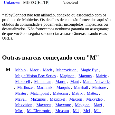
MJPEG
HTTP
Unknown
/videofeed
* iSpyConnect não tem afiliação, conexão ou associação com os
produtos de Mobiwire. Os detalhes de conexão fornecidos aqui são
obtidos da comunidade e podem estar incompletos, imprecisos ou
desatualizados. Não fornecemos nenhuma garantia ou assegurança
de que você conseguirá se conectar às suas câmeras usando estas
URLs.
Outras marcas começando com "M"
M
Mabio
,
Mace
,
Mach
,
Macrovision
,
Magic Eye
,
Magic Vision Box Series
,
Maginon
,
Magnus
,
Maizic
,
Makecell
,
Manhattan
,
Manse
,
Mant
,
March Networks
,
Marlboze
,
Marmitek
,
Marquis
,
Marshall
,
Masione
,
Master
,
Matchpoint
,
Matecam
,
Matrix
,
Mattex
,
Mavell
,
Maximus
,
Maxpixel
,
Maxron
,
Maxvideo
,
Maxvision
,
Maxwest
,
Maxxone
,
Maygion
,
Mazi
,
Mbx
,
Mc Electronics
,
Mc-cam
,
Mci
,
Mcl
,
Mdi
,