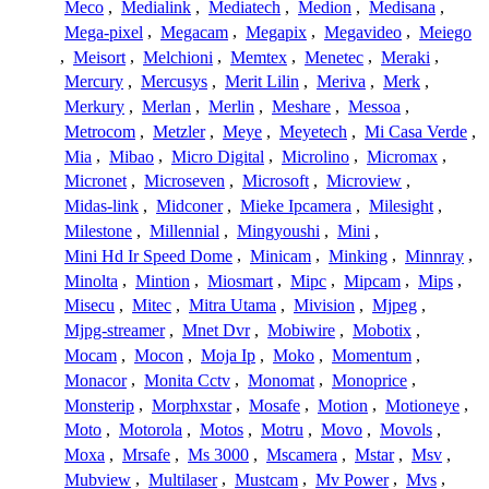
Meco
,
Medialink
,
Mediatech
,
Medion
,
Medisana
,
Mega-pixel
,
Megacam
,
Megapix
,
Megavideo
,
Meiego
,
Meisort
,
Melchioni
,
Memtex
,
Menetec
,
Meraki
,
Mercury
,
Mercusys
,
Merit Lilin
,
Meriva
,
Merk
,
Merkury
,
Merlan
,
Merlin
,
Meshare
,
Messoa
,
Metrocom
,
Metzler
,
Meye
,
Meyetech
,
Mi Casa Verde
,
Mia
,
Mibao
,
Micro Digital
,
Microlino
,
Micromax
,
Micronet
,
Microseven
,
Microsoft
,
Microview
,
Midas-link
,
Midconer
,
Mieke Ipcamera
,
Milesight
,
Milestone
,
Millennial
,
Mingyoushi
,
Mini
,
Mini Hd Ir Speed Dome
,
Minicam
,
Minking
,
Minnray
,
Minolta
,
Mintion
,
Miosmart
,
Mipc
,
Mipcam
,
Mips
,
Misecu
,
Mitec
,
Mitra Utama
,
Mivision
,
Mjpeg
,
Mjpg-streamer
,
Mnet Dvr
,
Mobiwire
,
Mobotix
,
Mocam
,
Mocon
,
Moja Ip
,
Moko
,
Momentum
,
Monacor
,
Monita Cctv
,
Monomat
,
Monoprice
,
Monsterip
,
Morphxstar
,
Mosafe
,
Motion
,
Motioneye
,
Moto
,
Motorola
,
Motos
,
Motru
,
Movo
,
Movols
,
Moxa
,
Mrsafe
,
Ms 3000
,
Mscamera
,
Mstar
,
Msv
,
Mubview
,
Multilaser
,
Mustcam
,
Mv Power
,
Mvs
,