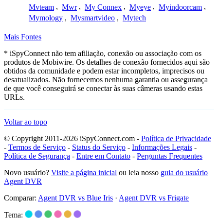
Mvteam
,
Mwr
,
My Connex
,
Myeye
,
Myindoorcam
,
Mymology
,
Mysmartvideo
,
Mytech
Mais Fontes
* iSpyConnect não tem afiliação, conexão ou associação com os
produtos de Mobiwire. Os detalhes de conexão fornecidos aqui são
obtidos da comunidade e podem estar incompletos, imprecisos ou
desatualizados. Não fornecemos nenhuma garantia ou assegurança
de que você conseguirá se conectar às suas câmeras usando estas
URLs.
Voltar ao topo
© Copyright 2011-2026 iSpyConnect.com -
Política de Privacidade
-
Termos de Serviço
-
Status do Serviço
-
Informações Legais
-
Política de Segurança
-
Entre em Contato
-
Perguntas Frequentes
Novo usuário?
Visite a página inicial
ou leia nosso
guia do usuário
Agent DVR
Comparar:
Agent DVR vs Blue Iris
·
Agent DVR vs Frigate
Tema: