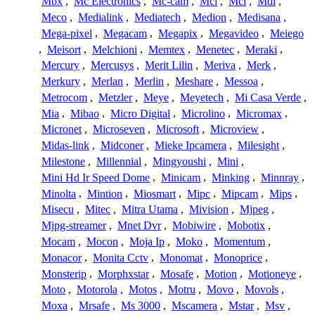
Mbx
,
Mc Electronics
,
Mc-cam
,
Mci
,
Mcl
,
Mdi
,
Meco
,
Medialink
,
Mediatech
,
Medion
,
Medisana
,
Mega-pixel
,
Megacam
,
Megapix
,
Megavideo
,
Meiego
,
Meisort
,
Melchioni
,
Memtex
,
Menetec
,
Meraki
,
Mercury
,
Mercusys
,
Merit Lilin
,
Meriva
,
Merk
,
Merkury
,
Merlan
,
Merlin
,
Meshare
,
Messoa
,
Metrocom
,
Metzler
,
Meye
,
Meyetech
,
Mi Casa Verde
,
Mia
,
Mibao
,
Micro Digital
,
Microlino
,
Micromax
,
Micronet
,
Microseven
,
Microsoft
,
Microview
,
Midas-link
,
Midconer
,
Mieke Ipcamera
,
Milesight
,
Milestone
,
Millennial
,
Mingyoushi
,
Mini
,
Mini Hd Ir Speed Dome
,
Minicam
,
Minking
,
Minnray
,
Minolta
,
Mintion
,
Miosmart
,
Mipc
,
Mipcam
,
Mips
,
Misecu
,
Mitec
,
Mitra Utama
,
Mivision
,
Mjpeg
,
Mjpg-streamer
,
Mnet Dvr
,
Mobiwire
,
Mobotix
,
Mocam
,
Mocon
,
Moja Ip
,
Moko
,
Momentum
,
Monacor
,
Monita Cctv
,
Monomat
,
Monoprice
,
Monsterip
,
Morphxstar
,
Mosafe
,
Motion
,
Motioneye
,
Moto
,
Motorola
,
Motos
,
Motru
,
Movo
,
Movols
,
Moxa
,
Mrsafe
,
Ms 3000
,
Mscamera
,
Mstar
,
Msv
,