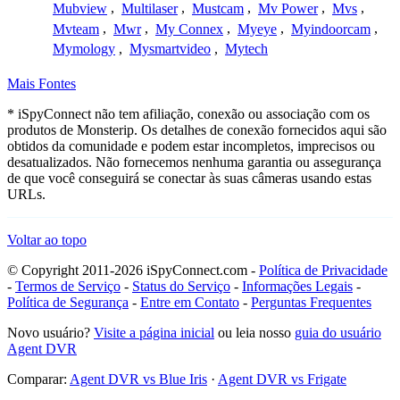
Mubview
,
Multilaser
,
Mustcam
,
Mv Power
,
Mvs
,
Mvteam
,
Mwr
,
My Connex
,
Myeye
,
Myindoorcam
,
Mymology
,
Mysmartvideo
,
Mytech
Mais Fontes
* iSpyConnect não tem afiliação, conexão ou associação com os
produtos de Monsterip. Os detalhes de conexão fornecidos aqui são
obtidos da comunidade e podem estar incompletos, imprecisos ou
desatualizados. Não fornecemos nenhuma garantia ou assegurança
de que você conseguirá se conectar às suas câmeras usando estas
URLs.
Voltar ao topo
© Copyright 2011-2026 iSpyConnect.com -
Política de Privacidade
-
Termos de Serviço
-
Status do Serviço
-
Informações Legais
-
Política de Segurança
-
Entre em Contato
-
Perguntas Frequentes
Novo usuário?
Visite a página inicial
ou leia nosso
guia do usuário
Agent DVR
Comparar:
Agent DVR vs Blue Iris
·
Agent DVR vs Frigate