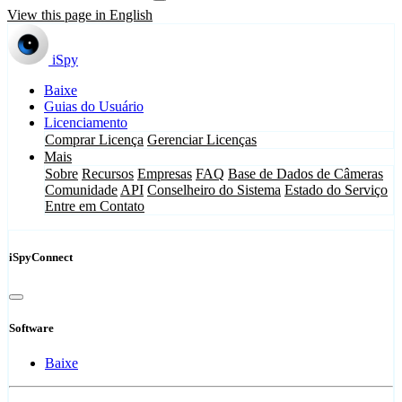
View this page in English
iSpy
Baixe
Guias do Usuário
Licenciamento
Comprar Licença
Gerenciar Licenças
Mais
Sobre
Recursos
Empresas
FAQ
Base de Dados de Câmeras
Comunidade
API
Conselheiro do Sistema
Estado do Serviço
Entre em Contato
iSpyConnect
Software
Baixe