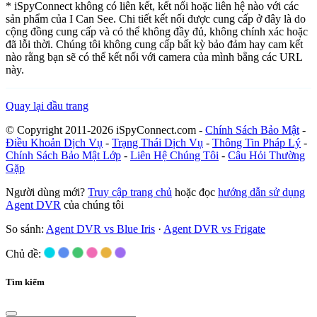
* iSpyConnect không có liên kết, kết nối hoặc liên hệ nào với các
sản phẩm của I Can See. Chi tiết kết nối được cung cấp ở đây là do
cộng đồng cung cấp và có thể không đầy đủ, không chính xác hoặc
đã lỗi thời. Chúng tôi không cung cấp bất kỳ bảo đảm hay cam kết
nào rằng bạn sẽ có thể kết nối với camera của mình bằng các URL
này.
Quay lại đầu trang
© Copyright 2011-2026 iSpyConnect.com -
Chính Sách Bảo Mật
-
Điều Khoản Dịch Vụ
-
Trạng Thái Dịch Vụ
-
Thông Tin Pháp Lý
-
Chính Sách Bảo Mật Lớp
-
Liên Hệ Chúng Tôi
-
Câu Hỏi Thường
Gặp
Người dùng mới?
Truy cập trang chủ
hoặc đọc
hướng dẫn sử dụng
Agent DVR
của chúng tôi
So sánh:
Agent DVR vs Blue Iris
·
Agent DVR vs Frigate
Chủ đề:
Tìm kiếm