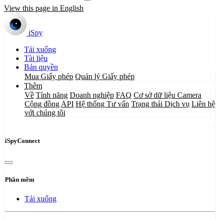
View this page in English
iSpy
Tải xuống
Tài liệu
Bản quyền
Mua Giấy phép
Quản lý Giấy phép
Thêm
Về
Tính năng
Doanh nghiệp
FAQ
Cơ sở dữ liệu Camera
Cộng đồng
API
Hệ thống Tư vấn
Trạng thái Dịch vụ
Liên hệ
với chúng tôi
iSpyConnect
Phần mềm
Tải xuống