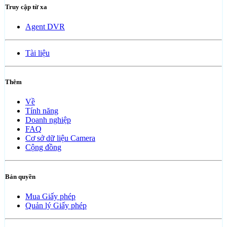
Truy cập từ xa
Agent DVR
Tài liệu
Thêm
Về
Tính năng
Doanh nghiệp
FAQ
Cơ sở dữ liệu Camera
Cộng đồng
Bản quyền
Mua Giấy phép
Quản lý Giấy phép