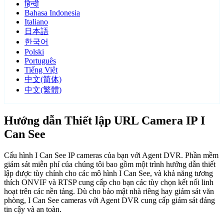
हिन्दी
Bahasa Indonesia
Italiano
日本語
한국어
Polski
Português
Tiếng Việt
中文(简体)
中文(繁體)
Hướng dẫn Thiết lập URL Camera IP I
Can See
Cấu hình I Can See IP cameras của bạn với Agent DVR. Phần mềm
giám sát miễn phí của chúng tôi bao gồm một trình hướng dẫn thiết
lập được tùy chỉnh cho các mô hình I Can See, và khả năng tương
thích ONVIF và RTSP cung cấp cho bạn các tùy chọn kết nối linh
hoạt trên các nền tảng. Dù cho bảo mật nhà riêng hay giám sát văn
phòng, I Can See cameras với Agent DVR cung cấp giám sát đáng
tin cậy và an toàn.