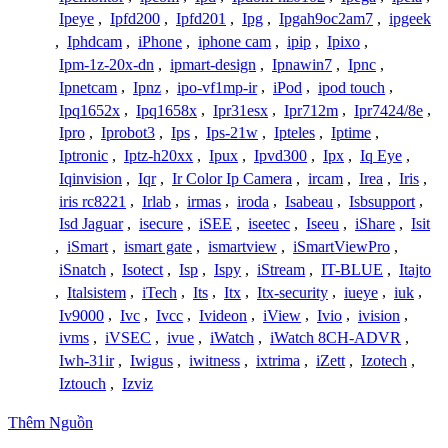
Ipeye
,
Ipfd200
,
Ipfd201
,
Ipg
,
Ipgah9oc2am7
,
ipgeek
,
Iphdcam
,
iPhone
,
iphone cam
,
ipip
,
Ipixo
,
Ipm-1z-20x-dn
,
ipmart-design
,
Ipnawin7
,
Ipnc
,
Ipnetcam
,
Ipnz
,
ipo-vf1mp-ir
,
iPod
,
ipod touch
,
Ipq1652x
,
Ipq1658x
,
Ipr31esx
,
Ipr712m
,
Ipr7424/8e
,
Ipro
,
Iprobot3
,
Ips
,
Ips-21w
,
Ipteles
,
Iptime
,
Iptronic
,
Iptz-h20xx
,
Ipux
,
Ipvd300
,
Ipx
,
Iq Eye
,
Iqinvision
,
Iqr
,
Ir Color Ip Camera
,
ircam
,
Irea
,
Iris
,
iris rc8221
,
Irlab
,
irmas
,
iroda
,
Isabeau
,
Isbsupport
,
Isd Jaguar
,
isecure
,
iSEE
,
iseetec
,
Iseeu
,
iShare
,
Isit
,
iSmart
,
ismart gate
,
ismartview
,
iSmartViewPro
,
iSnatch
,
Isotect
,
Isp
,
Ispy
,
iStream
,
IT-BLUE
,
Itajto
,
Italsistem
,
iTech
,
Its
,
Itx
,
Itx-security
,
iueye
,
iuk
,
Iv9000
,
Ivc
,
Ivcc
,
Ivideon
,
iView
,
Ivio
,
ivision
,
ivms
,
iVSEC
,
ivue
,
iWatch
,
iWatch 8CH-ADVR
,
Iwh-31ir
,
Iwigus
,
iwitness
,
ixtrima
,
iZett
,
Izotech
,
Iztouch
,
Izviz
Thêm Nguồn