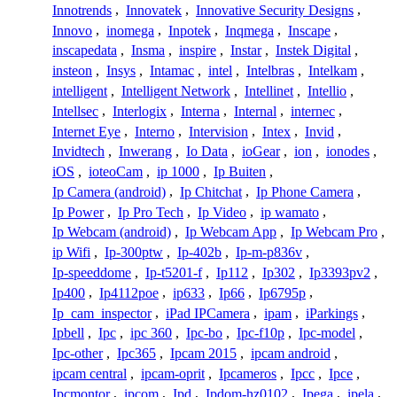
Innotrends
,
Innovatek
,
Innovative Security Designs
,
Innovo
,
inomega
,
Inpotek
,
Inqmega
,
Inscape
,
inscapedata
,
Insma
,
inspire
,
Instar
,
Instek Digital
,
insteon
,
Insys
,
Intamac
,
intel
,
Intelbras
,
Intelkam
,
intelligent
,
Intelligent Network
,
Intellinet
,
Intellio
,
Intellsec
,
Interlogix
,
Interna
,
Internal
,
internec
,
Internet Eye
,
Interno
,
Intervision
,
Intex
,
Invid
,
Invidtech
,
Inwerang
,
Io Data
,
ioGear
,
ion
,
ionodes
,
iOS
,
ioteoCam
,
ip 1000
,
Ip Buiten
,
Ip Camera (android)
,
Ip Chitchat
,
Ip Phone Camera
,
Ip Power
,
Ip Pro Tech
,
Ip Video
,
ip wamato
,
Ip Webcam (android)
,
Ip Webcam App
,
Ip Webcam Pro
,
ip Wifi
,
Ip-300ptw
,
Ip-402b
,
Ip-m-p836v
,
Ip-speeddome
,
Ip-t5201-f
,
Ip112
,
Ip302
,
Ip3393pv2
,
Ip400
,
Ip4112poe
,
ip633
,
Ip66
,
Ip6795p
,
Ip_cam_inspector
,
iPad IPCamera
,
ipam
,
iParkings
,
Ipbell
,
Ipc
,
ipc 360
,
Ipc-bo
,
Ipc-f10p
,
Ipc-model
,
Ipc-other
,
Ipc365
,
Ipcam 2015
,
ipcam android
,
ipcam central
,
ipcam-oprit
,
Ipcameros
,
Ipcc
,
Ipce
,
Ipcmontor
,
ipcom
,
Ipd
,
Ipdom-hz0102
,
Ipega
,
ipela
,