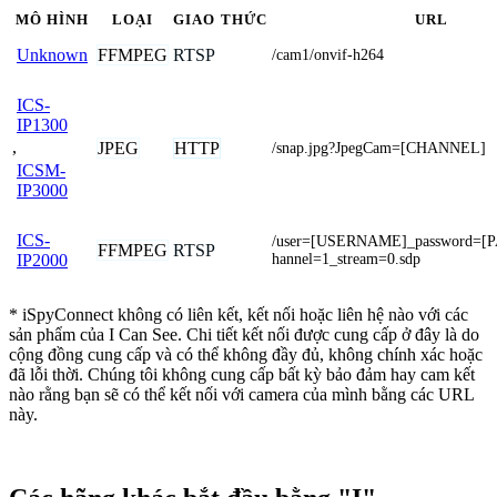
MÔ HÌNH
LOẠI
GIAO THỨC
URL
FFMPEG
RTSP
Unknown
/cam1/onvif-h264
ICS-
IP1300
,
JPEG
HTTP
/snap.jpg?JpegCam=[CHANNEL]
ICSM-
IP3000
ICS-
/user=[USERNAME]_password=
FFMPEG
RTSP
hannel=1_stream=0.sdp
IP2000
* iSpyConnect không có liên kết, kết nối hoặc liên hệ nào với các
sản phẩm của I Can See. Chi tiết kết nối được cung cấp ở đây là do
cộng đồng cung cấp và có thể không đầy đủ, không chính xác hoặc
đã lỗi thời. Chúng tôi không cung cấp bất kỳ bảo đảm hay cam kết
nào rằng bạn sẽ có thể kết nối với camera của mình bằng các URL
này.