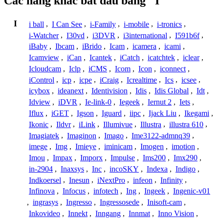
Các hãng khác bắt đầu bằng "I"
I
i ball
,
I Can See
,
i-Family
,
i-mobile
,
i-tronics
,
i-Watcher
,
I30vd
,
i3DVR
,
i3international
,
I591b6f
,
iBaby
,
Ibcam
,
iBrido
,
Icam
,
icamera
,
icami
,
Icamview
,
iCan
,
Icantek
,
iCatch
,
icatchtek
,
iclear
,
Icloudcam
,
Iclp
,
iCMS
,
Icom
,
Icon
,
iconnect
,
iControl
,
icp
,
icpe
,
iCraig
,
Icrealtime
,
Ics
,
icsee
,
icybox
,
ideanext
,
Identivision
,
Idis
,
Idis Global
,
Idt
,
Idview
,
iDVR
,
Ie-link-0
,
Iegeek
,
Iernut 2
,
Iets
,
Iflux
,
iGET
,
Igson
,
Iguard
,
iipc
,
Ijack Liu
,
Ikegami
,
Ikonic
,
Ildvr
,
iLink
,
Illumivue
,
Illustra
,
illustra 610
,
Imagiatek
,
Imaginon
,
Imago
,
Ime3122-admnq39
,
imege
,
Img
,
Imieye
,
iminicam
,
Imogen
,
imotion
,
Imou
,
Impax
,
Imporx
,
Impulse
,
Ims200
,
Imx290
,
in-2904
,
Inaxsys
,
Inc
,
incoSKY
,
Indexa
,
Indigo
,
Indkoersel
,
Inesun
,
iNextPro
,
infeon
,
Infinity
,
Infinova
,
Infocus
,
infotech
,
Ing
,
Ingeek
,
Ingenic-v01
,
ingrasys
,
Ingresso
,
Ingressosede
,
Inisoft-cam
,
Inkovideo
,
Innekt
,
Inngang
,
Innmat
,
Inno Vision
,