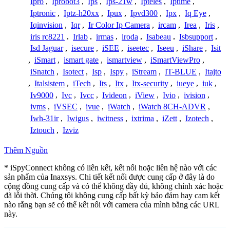
Ipro
,
Iprobot3
,
Ips
,
Ips-21w
,
Ipteles
,
Iptime
,
Iptronic
,
Iptz-h20xx
,
Ipux
,
Ipvd300
,
Ipx
,
Iq Eye
,
Iqinvision
,
Iqr
,
Ir Color Ip Camera
,
ircam
,
Irea
,
Iris
,
iris rc8221
,
Irlab
,
irmas
,
iroda
,
Isabeau
,
Isbsupport
,
Isd Jaguar
,
isecure
,
iSEE
,
iseetec
,
Iseeu
,
iShare
,
Isit
,
iSmart
,
ismart gate
,
ismartview
,
iSmartViewPro
,
iSnatch
,
Isotect
,
Isp
,
Ispy
,
iStream
,
IT-BLUE
,
Itajto
,
Italsistem
,
iTech
,
Its
,
Itx
,
Itx-security
,
iueye
,
iuk
,
Iv9000
,
Ivc
,
Ivcc
,
Ivideon
,
iView
,
Ivio
,
ivision
,
ivms
,
iVSEC
,
ivue
,
iWatch
,
iWatch 8CH-ADVR
,
Iwh-31ir
,
Iwigus
,
iwitness
,
ixtrima
,
iZett
,
Izotech
,
Iztouch
,
Izviz
Thêm Nguồn
* iSpyConnect không có liên kết, kết nối hoặc liên hệ nào với các
sản phẩm của Inaxsys. Chi tiết kết nối được cung cấp ở đây là do
cộng đồng cung cấp và có thể không đầy đủ, không chính xác hoặc
đã lỗi thời. Chúng tôi không cung cấp bất kỳ bảo đảm hay cam kết
nào rằng bạn sẽ có thể kết nối với camera của mình bằng các URL
này.