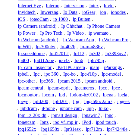
Internet Eye
,
Interno
,
Intervision
,
Intex
,
Invid
,
Invidtech
,
Inwerang
,
Io Data
,
ioGear
,
ion
,
ionodes
,
iOS
,
ioteoCam
,
ip 1000
,
Ip Buiten
,
Ip Camera (android)
,
Ip Chitchat
,
Ip Phone Camera
,
Ip Power
,
Ip Pro Tech
,
Ip Video
,
ip wamato
,
Ip Webcam (android)
,
Ip Webcam App
,
Ip Webcam Pro
,
ip Wifi
,
Ip-300ptw
,
Ip-402b
,
Ip-m-p836v
,
Ip-speeddome
,
Ip-t5201-f
,
Ip112
,
Ip302
,
Ip3393pv2
,
Ip400
,
Ip4112poe
,
ip633
,
Ip66
,
Ip6795p
,
Ip_cam_inspector
,
iPad IPCamera
,
ipam
,
iParkings
,
Ipbell
,
Ipc
,
ipc 360
,
Ipc-bo
,
Ipc-f10p
,
Ipc-model
,
Ipc-other
,
Ipc365
,
Ipcam 2015
,
ipcam android
,
ipcam central
,
ipcam-oprit
,
Ipcameros
,
Ipcc
,
Ipce
,
Ipcmontor
,
ipcom
,
Ipd
,
Ipdom-hz0102
,
Ipega
,
ipela
,
Ipeye
,
Ipfd200
,
Ipfd201
,
Ipg
,
Ipgah9oc2am7
,
ipgeek
,
Iphdcam
,
iPhone
,
iphone cam
,
ipip
,
Ipixo
,
Ipm-1z-20x-dn
,
ipmart-design
,
Ipnawin7
,
Ipnc
,
Ipnetcam
,
Ipnz
,
ipo-vf1mp-ir
,
iPod
,
ipod touch
,
Ipq1652x
,
Ipq1658x
,
Ipr31esx
,
Ipr712m
,
Ipr7424/8e
,