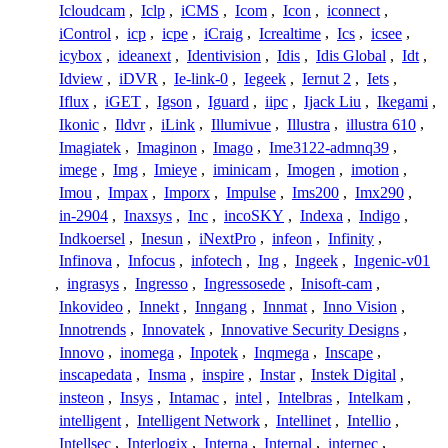
Icloudcam
,
Iclp
,
iCMS
,
Icom
,
Icon
,
iconnect
,
iControl
,
icp
,
icpe
,
iCraig
,
Icrealtime
,
Ics
,
icsee
,
icybox
,
ideanext
,
Identivision
,
Idis
,
Idis Global
,
Idt
,
Idview
,
iDVR
,
Ie-link-0
,
Iegeek
,
Iernut 2
,
Iets
,
Iflux
,
iGET
,
Igson
,
Iguard
,
iipc
,
Ijack Liu
,
Ikegami
,
Ikonic
,
Ildvr
,
iLink
,
Illumivue
,
Illustra
,
illustra 610
,
Imagiatek
,
Imaginon
,
Imago
,
Ime3122-admnq39
,
imege
,
Img
,
Imieye
,
iminicam
,
Imogen
,
imotion
,
Imou
,
Impax
,
Imporx
,
Impulse
,
Ims200
,
Imx290
,
in-2904
,
Inaxsys
,
Inc
,
incoSKY
,
Indexa
,
Indigo
,
Indkoersel
,
Inesun
,
iNextPro
,
infeon
,
Infinity
,
Infinova
,
Infocus
,
infotech
,
Ing
,
Ingeek
,
Ingenic-v01
,
ingrasys
,
Ingresso
,
Ingressosede
,
Inisoft-cam
,
Inkovideo
,
Innekt
,
Inngang
,
Innmat
,
Inno Vision
,
Innotrends
,
Innovatek
,
Innovative Security Designs
,
Innovo
,
inomega
,
Inpotek
,
Inqmega
,
Inscape
,
inscapedata
,
Insma
,
inspire
,
Instar
,
Instek Digital
,
insteon
,
Insys
,
Intamac
,
intel
,
Intelbras
,
Intelkam
,
intelligent
,
Intelligent Network
,
Intellinet
,
Intellio
,
Intellsec
,
Interlogix
,
Interna
,
Internal
,
internec
,