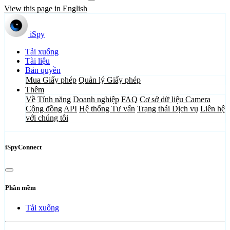
View this page in English
iSpy
Tải xuống
Tài liệu
Bản quyền
Mua Giấy phép
Quản lý Giấy phép
Thêm
Về
Tính năng
Doanh nghiệp
FAQ
Cơ sở dữ liệu Camera
Cộng đồng
API
Hệ thống Tư vấn
Trạng thái Dịch vụ
Liên hệ
với chúng tôi
iSpyConnect
Phần mềm
Tải xuống