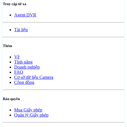
Truy cập từ xa
Agent DVR
Tài liệu
Thêm
Về
Tính năng
Doanh nghiệp
FAQ
Cơ sở dữ liệu Camera
Cộng đồng
Bản quyền
Mua Giấy phép
Quản lý Giấy phép