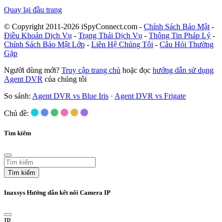
Quay lại đầu trang
© Copyright 2011-2026 iSpyConnect.com -
Chính Sách Bảo Mật
-
Điều Khoản Dịch Vụ
-
Trạng Thái Dịch Vụ
-
Thông Tin Pháp Lý
-
Chính Sách Bảo Mật Lớp
-
Liên Hệ Chúng Tôi
-
Câu Hỏi Thường
Gặp
Người dùng mới?
Truy cập trang chủ
hoặc đọc
hướng dẫn sử dụng
Agent DVR
của chúng tôi
So sánh:
Agent DVR vs Blue Iris
·
Agent DVR vs Frigate
Chủ đề:
Tìm kiếm
Tìm kiếm
Inaxsys Hướng dẫn kết nối Camera IP
IP