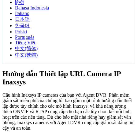
हिन्दी
Bahasa Indonesia
Italiano
日本語
한국어
Polski
Português
Tiếng Việt
中文(简体)
中文(繁體)
Hướng dẫn Thiết lập URL Camera IP
Inaxsys
Cấu hình Inaxsys IP cameras của bạn với Agent DVR. Phần mềm
giám sát miễn phí của chúng tôi bao gồm một trình hướng dẫn thiết
lập được tùy chỉnh cho các mô hình Inaxsys, và khả năng tương
thích ONVIF và RTSP cung cấp cho bạn các tùy chọn kết nối linh
hoạt trên các nền tảng. Dù cho bảo mật nhà riêng hay giám sát văn
phòng, Inaxsys cameras với Agent DVR cung cấp giám sát đáng tin
cậy và an toàn.