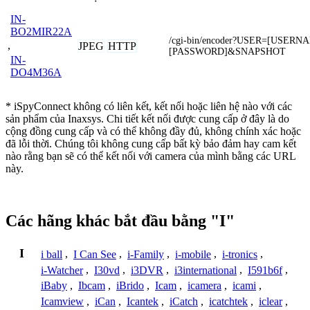
IN-
BO2MIR22A
/cgi-bin/encoder?USER=[USER
,
JPEG
HTTP
[PASSWORD]&SNAPSHOT
IN-
DO4M36A
* iSpyConnect không có liên kết, kết nối hoặc liên hệ nào với các
sản phẩm của Inaxsys. Chi tiết kết nối được cung cấp ở đây là do
cộng đồng cung cấp và có thể không đầy đủ, không chính xác hoặc
đã lỗi thời. Chúng tôi không cung cấp bất kỳ bảo đảm hay cam kết
nào rằng bạn sẽ có thể kết nối với camera của mình bằng các URL
này.
Các hãng khác bắt đầu bằng "I"
I
i ball
,
I Can See
,
i-Family
,
i-mobile
,
i-tronics
,
i-Watcher
,
I30vd
,
i3DVR
,
i3international
,
I591b6f
,
iBaby
,
Ibcam
,
iBrido
,
Icam
,
icamera
,
icami
,
Icamview
,
iCan
,
Icantek
,
iCatch
,
icatchtek
,
iclear
,