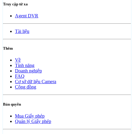
Truy cập từ xa
Agent DVR
Tài liệu
Thêm
Về
Tính năng
Doanh nghiệp
FAQ
Cơ sở dữ liệu Camera
Cộng đồng
Bản quyền
Mua Giấy phép
Quản lý Giấy phép