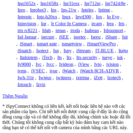
Ipq1652x
,
Ipq1658x
,
Ipr31esx
,
Ipr712m
,
Ipr7424/8e
,
Ipro
,
Iprobot3
,
Ips
,
Ips-21w
,
Ipteles
,
Iptime
,
Iptronic
,
Iptz-h20xx
,
Ipux
,
Ipvd300
,
Ipx
,
Iq Eye
,
Iqinvision
,
Iqr
,
Ir Color Ip Camera
,
ircam
,
Irea
,
Iris
,
iris rc8221
,
Irlab
,
irmas
,
iroda
,
Isabeau
,
Isbsupport
,
Isd Jaguar
,
isecure
,
iSEE
,
iseetec
,
Iseeu
,
iShare
,
Isit
,
iSmart
,
ismart gate
,
ismartview
,
iSmartViewPro
,
iSnatch
,
Isotect
,
Isp
,
Ispy
,
iStream
,
IT-BLUE
,
Itajto
,
Italsistem
,
iTech
,
Its
,
Itx
,
Itx-security
,
iueye
,
iuk
,
Iv9000
,
Ivc
,
Ivcc
,
Ivideon
,
iView
,
Ivio
,
ivision
,
ivms
,
iVSEC
,
ivue
,
iWatch
,
iWatch 8CH-ADVR
,
Iwh-31ir
,
Iwigus
,
iwitness
,
ixtrima
,
iZett
,
Izotech
,
Iztouch
,
Izviz
Thêm Nguồn
* iSpyConnect không có liên kết, kết nối hoặc liên hệ nào với các
sản phẩm của Ipro. Chi tiết kết nối được cung cấp ở đây là do cộng
đồng cung cấp và có thể không đầy đủ, không chính xác hoặc đã lỗi
thời. Chúng tôi không cung cấp bất kỳ bảo đảm hay cam kết nào
rằng bạn sẽ có thể kết nối với camera của mình bằng các URL này.