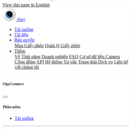
View this page in English
iSpy
Tải xuống
Tài liệu
Bản quyền
Mua Giấy phép
Quản lý Giấy phép
Thêm
Về
Tính năng
Doanh nghiệp
FAQ
Cơ sở dữ liệu Camera
Cộng đồng
API
Hệ thống Tư vấn
Trạng thái Dịch vụ
Liên hệ
với chúng tôi
iSpyConnect
Phần mềm
Tải xuống