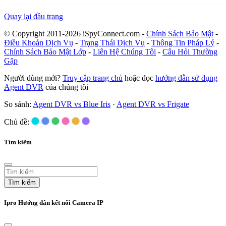
Quay lại đầu trang
© Copyright 2011-2026 iSpyConnect.com -
Chính Sách Bảo Mật
-
Điều Khoản Dịch Vụ
-
Trạng Thái Dịch Vụ
-
Thông Tin Pháp Lý
-
Chính Sách Bảo Mật Lớp
-
Liên Hệ Chúng Tôi
-
Câu Hỏi Thường
Gặp
Người dùng mới?
Truy cập trang chủ
hoặc đọc
hướng dẫn sử dụng
Agent DVR
của chúng tôi
So sánh:
Agent DVR vs Blue Iris
·
Agent DVR vs Frigate
Chủ đề:
Tìm kiếm
Tìm kiếm
Ipro Hướng dẫn kết nối Camera IP