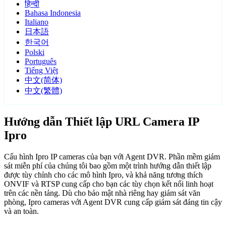
हिन्दी
Bahasa Indonesia
Italiano
日本語
한국어
Polski
Português
Tiếng Việt
中文(简体)
中文(繁體)
Hướng dẫn Thiết lập URL Camera IP
Ipro
Cấu hình Ipro IP cameras của bạn với Agent DVR. Phần mềm giám
sát miễn phí của chúng tôi bao gồm một trình hướng dẫn thiết lập
được tùy chỉnh cho các mô hình Ipro, và khả năng tương thích
ONVIF và RTSP cung cấp cho bạn các tùy chọn kết nối linh hoạt
trên các nền tảng. Dù cho bảo mật nhà riêng hay giám sát văn
phòng, Ipro cameras với Agent DVR cung cấp giám sát đáng tin cậy
và an toàn.