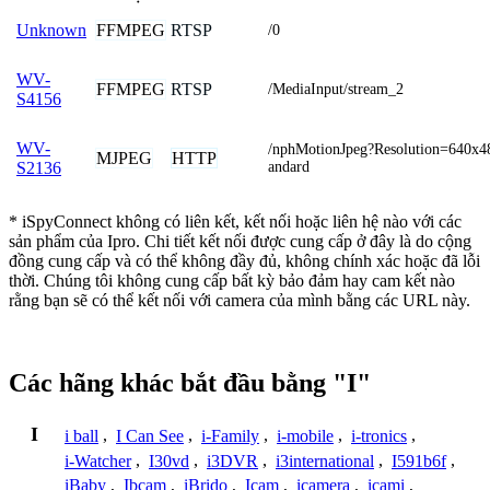
FFMPEG
RTSP
Unknown
/0
WV-
FFMPEG
RTSP
/MediaInput/stream_2
S4156
WV-
/nphMotionJpeg?Resolution=640x4
MJPEG
HTTP
andard
S2136
* iSpyConnect không có liên kết, kết nối hoặc liên hệ nào với các
sản phẩm của Ipro. Chi tiết kết nối được cung cấp ở đây là do cộng
đồng cung cấp và có thể không đầy đủ, không chính xác hoặc đã lỗi
thời. Chúng tôi không cung cấp bất kỳ bảo đảm hay cam kết nào
rằng bạn sẽ có thể kết nối với camera của mình bằng các URL này.
Các hãng khác bắt đầu bằng "I"
I
i ball
,
I Can See
,
i-Family
,
i-mobile
,
i-tronics
,
i-Watcher
,
I30vd
,
i3DVR
,
i3international
,
I591b6f
,
iBaby
,
Ibcam
,
iBrido
,
Icam
,
icamera
,
icami
,