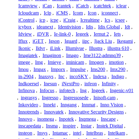
Icamview
,
iCan
,
Icantek
,
iCatch
,
icatchtek
,
iclear
,
Icloudcam
,
Iclp
,
iCMS
,
Icom
,
Icon
,
iconnect
,
iControl
,
icp
,
icpe
,
iCraig
,
Icrealtime
,
Ics
,
icsee
,
icybox
,
ideanext
,
Identivision
,
Idis
,
Idis Global
,
Idt
,
Idview
,
iDVR
,
Ie-link-0
,
Iegeek
,
Iernut 2
,
Iets
,
Iflux
,
iGET
,
Igson
,
Iguard
,
iipc
,
Ijack Liu
,
Ikegami
,
Ikonic
,
Ildvr
,
iLink
,
Illumivue
,
Illustra
,
illustra 610
,
Imagiatek
,
Imaginon
,
Imago
,
Ime3122-admnq39
,
imege
,
Img
,
Imieye
,
iminicam
,
Imogen
,
imotion
,
Imou
,
Impax
,
Imporx
,
Impulse
,
Ims200
,
Imx290
,
in-2904
,
Inaxsys
,
Inc
,
incoSKY
,
Indexa
,
Indigo
,
Indkoersel
,
Inesun
,
iNextPro
,
infeon
,
Infinity
,
Infinova
,
Infocus
,
infotech
,
Ing
,
Ingeek
,
Ingenic-v01
,
ingrasys
,
Ingresso
,
Ingressosede
,
Inisoft-cam
,
Inkovideo
,
Innekt
,
Inngang
,
Innmat
,
Inno Vision
,
Innotrends
,
Innovatek
,
Innovative Security Designs
,
Innovo
,
inomega
,
Inpotek
,
Inqmega
,
Inscape
,
inscapedata
,
Insma
,
inspire
,
Instar
,
Instek Digital
,
insteon
,
Insys
,
Intamac
,
intel
,
Intelbras
,
Intelkam
,