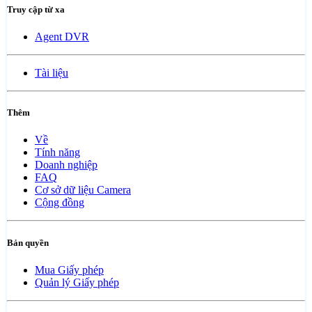
Truy cập từ xa
Agent DVR
Tài liệu
Thêm
Về
Tính năng
Doanh nghiệp
FAQ
Cơ sở dữ liệu Camera
Cộng đồng
Bản quyền
Mua Giấy phép
Quản lý Giấy phép