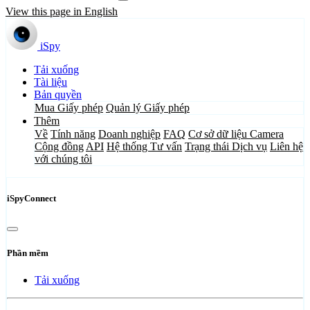
View this page in English
iSpy
Tải xuống
Tài liệu
Bản quyền
Mua Giấy phép
Quản lý Giấy phép
Thêm
Về
Tính năng
Doanh nghiệp
FAQ
Cơ sở dữ liệu Camera
Cộng đồng
API
Hệ thống Tư vấn
Trạng thái Dịch vụ
Liên hệ
với chúng tôi
iSpyConnect
Phần mềm
Tải xuống