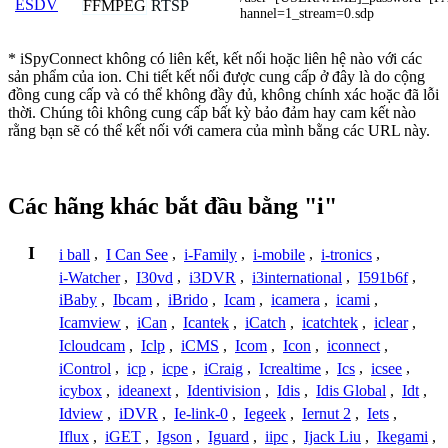
ESDV
FFMPEG
RTSP
hannel=1_stream=0.sdp
* iSpyConnect không có liên kết, kết nối hoặc liên hệ nào với các
sản phẩm của ion. Chi tiết kết nối được cung cấp ở đây là do cộng
đồng cung cấp và có thể không đầy đủ, không chính xác hoặc đã lỗi
thời. Chúng tôi không cung cấp bất kỳ bảo đảm hay cam kết nào
rằng bạn sẽ có thể kết nối với camera của mình bằng các URL này.
Các hãng khác bắt đầu bằng "i"
I
i ball
,
I Can See
,
i-Family
,
i-mobile
,
i-tronics
,
i-Watcher
,
I30vd
,
i3DVR
,
i3international
,
I591b6f
,
iBaby
,
Ibcam
,
iBrido
,
Icam
,
icamera
,
icami
,
Icamview
,
iCan
,
Icantek
,
iCatch
,
icatchtek
,
iclear
,
Icloudcam
,
Iclp
,
iCMS
,
Icom
,
Icon
,
iconnect
,
iControl
,
icp
,
icpe
,
iCraig
,
Icrealtime
,
Ics
,
icsee
,
icybox
,
ideanext
,
Identivision
,
Idis
,
Idis Global
,
Idt
,
Idview
,
iDVR
,
Ie-link-0
,
Iegeek
,
Iernut 2
,
Iets
,
Iflux
,
iGET
,
Igson
,
Iguard
,
iipc
,
Ijack Liu
,
Ikegami
,