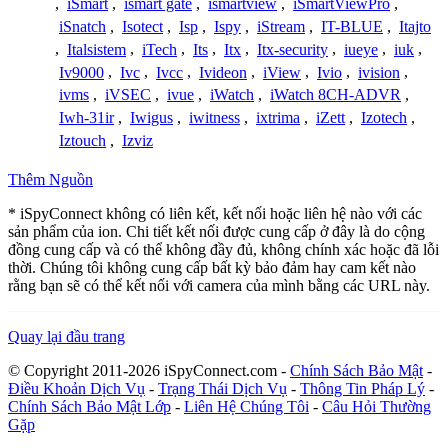
,
iSmart
,
ismart gate
,
ismartview
,
iSmartViewPro
,
iSnatch
,
Isotect
,
Isp
,
Ispy
,
iStream
,
IT-BLUE
,
Itajto
,
Italsistem
,
iTech
,
Its
,
Itx
,
Itx-security
,
iueye
,
iuk
,
Iv9000
,
Ivc
,
Ivcc
,
Ivideon
,
iView
,
Ivio
,
ivision
,
ivms
,
iVSEC
,
ivue
,
iWatch
,
iWatch 8CH-ADVR
,
Iwh-31ir
,
Iwigus
,
iwitness
,
ixtrima
,
iZett
,
Izotech
,
Iztouch
,
Izviz
Thêm Nguồn
* iSpyConnect không có liên kết, kết nối hoặc liên hệ nào với các
sản phẩm của ion. Chi tiết kết nối được cung cấp ở đây là do cộng
đồng cung cấp và có thể không đầy đủ, không chính xác hoặc đã lỗi
thời. Chúng tôi không cung cấp bất kỳ bảo đảm hay cam kết nào
rằng bạn sẽ có thể kết nối với camera của mình bằng các URL này.
Quay lại đầu trang
© Copyright 2011-2026 iSpyConnect.com -
Chính Sách Bảo Mật
-
Điều Khoản Dịch Vụ
-
Trạng Thái Dịch Vụ
-
Thông Tin Pháp Lý
-
Chính Sách Bảo Mật Lớp
-
Liên Hệ Chúng Tôi
-
Câu Hỏi Thường
Gặp