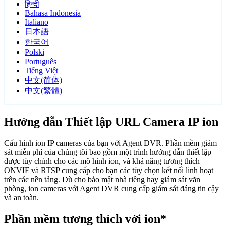
हिन्दी
Bahasa Indonesia
Italiano
日本語
한국어
Polski
Português
Tiếng Việt
中文(简体)
中文(繁體)
Hướng dẫn Thiết lập URL Camera IP ion
Cấu hình ion IP cameras của bạn với Agent DVR. Phần mềm giám
sát miễn phí của chúng tôi bao gồm một trình hướng dẫn thiết lập
được tùy chỉnh cho các mô hình ion, và khả năng tương thích
ONVIF và RTSP cung cấp cho bạn các tùy chọn kết nối linh hoạt
trên các nền tảng. Dù cho bảo mật nhà riêng hay giám sát văn
phòng, ion cameras với Agent DVR cung cấp giám sát đáng tin cậy
và an toàn.
Phần mềm tương thích với ion*