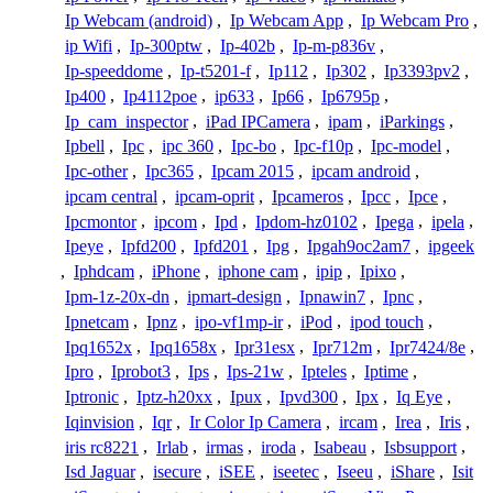
Ip Webcam (android)
,
Ip Webcam App
,
Ip Webcam Pro
,
ip Wifi
,
Ip-300ptw
,
Ip-402b
,
Ip-m-p836v
,
Ip-speeddome
,
Ip-t5201-f
,
Ip112
,
Ip302
,
Ip3393pv2
,
Ip400
,
Ip4112poe
,
ip633
,
Ip66
,
Ip6795p
,
Ip_cam_inspector
,
iPad IPCamera
,
ipam
,
iParkings
,
Ipbell
,
Ipc
,
ipc 360
,
Ipc-bo
,
Ipc-f10p
,
Ipc-model
,
Ipc-other
,
Ipc365
,
Ipcam 2015
,
ipcam android
,
ipcam central
,
ipcam-oprit
,
Ipcameros
,
Ipcc
,
Ipce
,
Ipcmontor
,
ipcom
,
Ipd
,
Ipdom-hz0102
,
Ipega
,
ipela
,
Ipeye
,
Ipfd200
,
Ipfd201
,
Ipg
,
Ipgah9oc2am7
,
ipgeek
,
Iphdcam
,
iPhone
,
iphone cam
,
ipip
,
Ipixo
,
Ipm-1z-20x-dn
,
ipmart-design
,
Ipnawin7
,
Ipnc
,
Ipnetcam
,
Ipnz
,
ipo-vf1mp-ir
,
iPod
,
ipod touch
,
Ipq1652x
,
Ipq1658x
,
Ipr31esx
,
Ipr712m
,
Ipr7424/8e
,
Ipro
,
Iprobot3
,
Ips
,
Ips-21w
,
Ipteles
,
Iptime
,
Iptronic
,
Iptz-h20xx
,
Ipux
,
Ipvd300
,
Ipx
,
Iq Eye
,
Iqinvision
,
Iqr
,
Ir Color Ip Camera
,
ircam
,
Irea
,
Iris
,
iris rc8221
,
Irlab
,
irmas
,
iroda
,
Isabeau
,
Isbsupport
,
Isd Jaguar
,
isecure
,
iSEE
,
iseetec
,
Iseeu
,
iShare
,
Isit