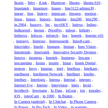
Ikonic
,
Ildvr
,
iLink
,
Illumivue
,
Illustra
,
illustra 610
,
Imagiatek
,
Imaginon
,
Imago
,
Ime3122-admnq39
,
imege
,
Img
,
Imieye
,
iminicam
,
Imogen
,
imotion
,
Imou
,
Impax
,
Imporx
,
Impulse
,
Ims200
,
Imx290
,
in-2904
,
Inaxsys
,
Inc
,
incoSKY
,
Indexa
,
Indigo
,
Indkoersel
,
Inesun
,
iNextPro
,
infeon
,
Infinity
,
Infinova
,
Infocus
,
infotech
,
Ing
,
Ingeek
,
Ingenic-v01
,
ingrasys
,
Ingresso
,
Ingressosede
,
Inisoft-cam
,
Inkovideo
,
Innekt
,
Inngang
,
Innmat
,
Inno Vision
,
Innotrends
,
Innovatek
,
Innovative Security Designs
,
Innovo
,
inomega
,
Inpotek
,
Inqmega
,
Inscape
,
inscapedata
,
Insma
,
inspire
,
Instar
,
Instek Digital
,
insteon
,
Insys
,
Intamac
,
intel
,
Intelbras
,
Intelkam
,
intelligent
,
Intelligent Network
,
Intellinet
,
Intellio
,
Intellsec
,
Interlogix
,
Interna
,
Internal
,
internec
,
Internet Eye
,
Interno
,
Intervision
,
Intex
,
Invid
,
Invidtech
,
Inwerang
,
Io Data
,
ioGear
,
ion
,
ionodes
,
iOS
,
ioteoCam
,
ip 1000
,
Ip Buiten
,
Ip Camera (android)
,
Ip Chitchat
,
Ip Phone Camera
,
Ip Power
,
Ip Pro Tech
,
Ip Video
,
ip wamato
,