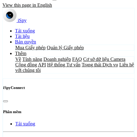
View this page in English
iSpy
Tải xuống
Tài liệu
Bản quyền
Mua Giấy phép
Quản lý Giấy phép
Thêm
Về
Tính năng
Doanh nghiệp
FAQ
Cơ sở dữ liệu Camera
Cộng đồng
API
Hệ thống Tư vấn
Trạng thái Dịch vụ
Liên hệ
với chúng tôi
iSpyConnect
Phần mềm
Tải xuống