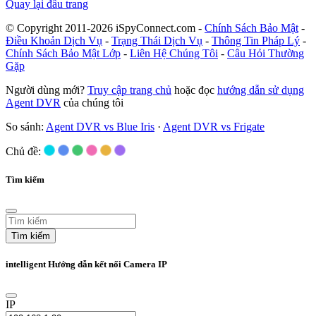
Quay lại đầu trang
© Copyright 2011-2026 iSpyConnect.com -
Chính Sách Bảo Mật
-
Điều Khoản Dịch Vụ
-
Trạng Thái Dịch Vụ
-
Thông Tin Pháp Lý
-
Chính Sách Bảo Mật Lớp
-
Liên Hệ Chúng Tôi
-
Câu Hỏi Thường
Gặp
Người dùng mới?
Truy cập trang chủ
hoặc đọc
hướng dẫn sử dụng
Agent DVR
của chúng tôi
So sánh:
Agent DVR vs Blue Iris
·
Agent DVR vs Frigate
Chủ đề:
Tìm kiếm
Tìm kiếm
intelligent Hướng dẫn kết nối Camera IP
IP