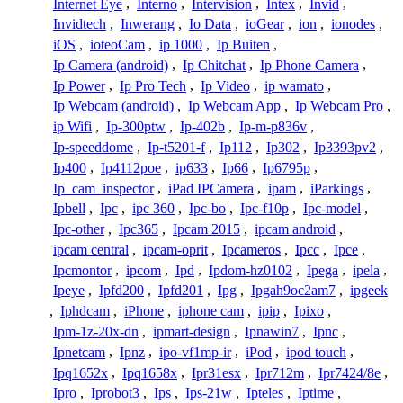
Internet Eye
,
Interno
,
Intervision
,
Intex
,
Invid
,
Invidtech
,
Inwerang
,
Io Data
,
ioGear
,
ion
,
ionodes
,
iOS
,
ioteoCam
,
ip 1000
,
Ip Buiten
,
Ip Camera (android)
,
Ip Chitchat
,
Ip Phone Camera
,
Ip Power
,
Ip Pro Tech
,
Ip Video
,
ip wamato
,
Ip Webcam (android)
,
Ip Webcam App
,
Ip Webcam Pro
,
ip Wifi
,
Ip-300ptw
,
Ip-402b
,
Ip-m-p836v
,
Ip-speeddome
,
Ip-t5201-f
,
Ip112
,
Ip302
,
Ip3393pv2
,
Ip400
,
Ip4112poe
,
ip633
,
Ip66
,
Ip6795p
,
Ip_cam_inspector
,
iPad IPCamera
,
ipam
,
iParkings
,
Ipbell
,
Ipc
,
ipc 360
,
Ipc-bo
,
Ipc-f10p
,
Ipc-model
,
Ipc-other
,
Ipc365
,
Ipcam 2015
,
ipcam android
,
ipcam central
,
ipcam-oprit
,
Ipcameros
,
Ipcc
,
Ipce
,
Ipcmontor
,
ipcom
,
Ipd
,
Ipdom-hz0102
,
Ipega
,
ipela
,
Ipeye
,
Ipfd200
,
Ipfd201
,
Ipg
,
Ipgah9oc2am7
,
ipgeek
,
Iphdcam
,
iPhone
,
iphone cam
,
ipip
,
Ipixo
,
Ipm-1z-20x-dn
,
ipmart-design
,
Ipnawin7
,
Ipnc
,
Ipnetcam
,
Ipnz
,
ipo-vf1mp-ir
,
iPod
,
ipod touch
,
Ipq1652x
,
Ipq1658x
,
Ipr31esx
,
Ipr712m
,
Ipr7424/8e
,
Ipro
,
Iprobot3
,
Ips
,
Ips-21w
,
Ipteles
,
Iptime
,