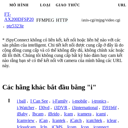
MÔ HÌNH
LOẠI
GIAO THỨC
URL
FT-
AX200DFSP20
FFMPEG
HTTP
/axis-cgi/mjpg/video.cgi
,
ptz5323ir
* iSpyConnect không có liên kết, kết nối hoặc liên hệ nào với các
sản phẩm của intelligent. Chi tiết kết nối được cung cấp ở đây là do
cộng đồng cung cấp và có thể không đầy đủ, không chính xác hoặc
đã lỗi thời. Chúng tôi không cung cấp bất kỳ bảo đảm hay cam kết
nào rằng bạn sẽ có thể kết nối với camera của mình bằng các URL
này.
Các hãng khác bắt đầu bằng "i"
I
i ball
,
I Can See
,
i-Family
,
i-mobile
,
i-tronics
,
i-Watcher
,
I30vd
,
i3DVR
,
i3international
,
I591b6f
,
iBaby
,
Ibcam
,
iBrido
,
Icam
,
icamera
,
icami
,
Icamview
,
iCan
,
Icantek
,
iCatch
,
icatchtek
,
iclear
,
Icloudcam
,
Iclp
,
iCMS
,
Icom
,
Icon
,
iconnect
,