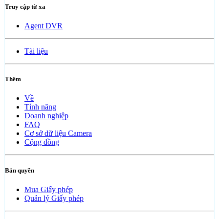
Truy cập từ xa
Agent DVR
Tài liệu
Thêm
Về
Tính năng
Doanh nghiệp
FAQ
Cơ sở dữ liệu Camera
Cộng đồng
Bản quyền
Mua Giấy phép
Quản lý Giấy phép