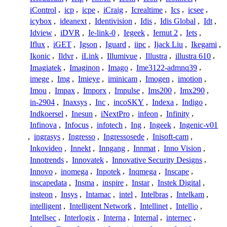
iControl
,
icp
,
icpe
,
iCraig
,
Icrealtime
,
Ics
,
icsee
,
icybox
,
ideanext
,
Identivision
,
Idis
,
Idis Global
,
Idt
,
Idview
,
iDVR
,
Ie-link-0
,
Iegeek
,
Iernut 2
,
Iets
,
Iflux
,
iGET
,
Igson
,
Iguard
,
iipc
,
Ijack Liu
,
Ikegami
,
Ikonic
,
Ildvr
,
iLink
,
Illumivue
,
Illustra
,
illustra 610
,
Imagiatek
,
Imaginon
,
Imago
,
Ime3122-admnq39
,
imege
,
Img
,
Imieye
,
iminicam
,
Imogen
,
imotion
,
Imou
,
Impax
,
Imporx
,
Impulse
,
Ims200
,
Imx290
,
in-2904
,
Inaxsys
,
Inc
,
incoSKY
,
Indexa
,
Indigo
,
Indkoersel
,
Inesun
,
iNextPro
,
infeon
,
Infinity
,
Infinova
,
Infocus
,
infotech
,
Ing
,
Ingeek
,
Ingenic-v01
,
ingrasys
,
Ingresso
,
Ingressosede
,
Inisoft-cam
,
Inkovideo
,
Innekt
,
Inngang
,
Innmat
,
Inno Vision
,
Innotrends
,
Innovatek
,
Innovative Security Designs
,
Innovo
,
inomega
,
Inpotek
,
Inqmega
,
Inscape
,
inscapedata
,
Insma
,
inspire
,
Instar
,
Instek Digital
,
insteon
,
Insys
,
Intamac
,
intel
,
Intelbras
,
Intelkam
,
intelligent
,
Intelligent Network
,
Intellinet
,
Intellio
,
Intellsec
,
Interlogix
,
Interna
,
Internal
,
internec
,