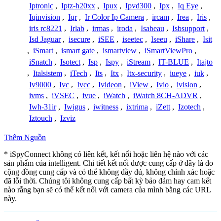
Iptronic
,
Iptz-h20xx
,
Ipux
,
Ipvd300
,
Ipx
,
Iq Eye
,
Iqinvision
,
Iqr
,
Ir Color Ip Camera
,
ircam
,
Irea
,
Iris
,
iris rc8221
,
Irlab
,
irmas
,
iroda
,
Isabeau
,
Isbsupport
,
Isd Jaguar
,
isecure
,
iSEE
,
iseetec
,
Iseeu
,
iShare
,
Isit
,
iSmart
,
ismart gate
,
ismartview
,
iSmartViewPro
,
iSnatch
,
Isotect
,
Isp
,
Ispy
,
iStream
,
IT-BLUE
,
Itajto
,
Italsistem
,
iTech
,
Its
,
Itx
,
Itx-security
,
iueye
,
iuk
,
Iv9000
,
Ivc
,
Ivcc
,
Ivideon
,
iView
,
Ivio
,
ivision
,
ivms
,
iVSEC
,
ivue
,
iWatch
,
iWatch 8CH-ADVR
,
Iwh-31ir
,
Iwigus
,
iwitness
,
ixtrima
,
iZett
,
Izotech
,
Iztouch
,
Izviz
Thêm Nguồn
* iSpyConnect không có liên kết, kết nối hoặc liên hệ nào với các
sản phẩm của intelligent. Chi tiết kết nối được cung cấp ở đây là do
cộng đồng cung cấp và có thể không đầy đủ, không chính xác hoặc
đã lỗi thời. Chúng tôi không cung cấp bất kỳ bảo đảm hay cam kết
nào rằng bạn sẽ có thể kết nối với camera của mình bằng các URL
này.