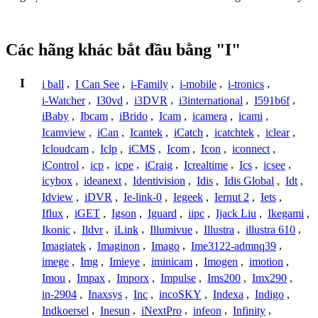
Các hãng khác bắt đầu bằng "I"
I
i ball
,
I Can See
,
i-Family
,
i-mobile
,
i-tronics
,
i-Watcher
,
I30vd
,
i3DVR
,
i3international
,
I591b6f
,
iBaby
,
Ibcam
,
iBrido
,
Icam
,
icamera
,
icami
,
Icamview
,
iCan
,
Icantek
,
iCatch
,
icatchtek
,
iclear
,
Icloudcam
,
Iclp
,
iCMS
,
Icom
,
Icon
,
iconnect
,
iControl
,
icp
,
icpe
,
iCraig
,
Icrealtime
,
Ics
,
icsee
,
icybox
,
ideanext
,
Identivision
,
Idis
,
Idis Global
,
Idt
,
Idview
,
iDVR
,
Ie-link-0
,
Iegeek
,
Iernut 2
,
Iets
,
Iflux
,
iGET
,
Igson
,
Iguard
,
iipc
,
Ijack Liu
,
Ikegami
,
Ikonic
,
Ildvr
,
iLink
,
Illumivue
,
Illustra
,
illustra 610
,
Imagiatek
,
Imaginon
,
Imago
,
Ime3122-admnq39
,
imege
,
Img
,
Imieye
,
iminicam
,
Imogen
,
imotion
,
Imou
,
Impax
,
Imporx
,
Impulse
,
Ims200
,
Imx290
,
in-2904
,
Inaxsys
,
Inc
,
incoSKY
,
Indexa
,
Indigo
,
Indkoersel
,
Inesun
,
iNextPro
,
infeon
,
Infinity
,