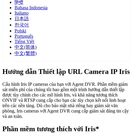
हिन्दी
Bahasa Indonesia
Italiano
日本語
한국어
Polski
Português
Tiếng Việt
中文(简体)
中文(繁體)
Hướng dẫn Thiết lập URL Camera IP Iris
Cấu hình Iris IP cameras của bạn với Agent DVR. Phần mềm giám
sát miễn phí của chúng tôi bao gồm một trình hướng dẫn thiết lập
được tùy chỉnh cho các mô hình Iris, và khả năng tương thích
ONVIF và RTSP cung cấp cho bạn các tùy chọn kết nối linh hoạt
trên các nền tảng. Dù cho bảo mật nhà riêng hay giám sát văn
phòng, Iris cameras với Agent DVR cung cấp giám sát đáng tin cậy
và an toàn.
Phần mềm tương thích với Iris*