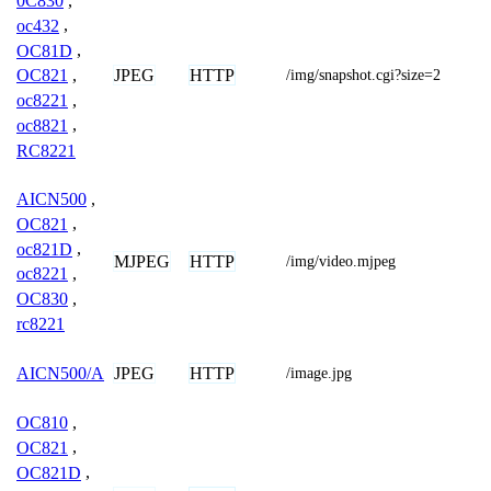
0C830
,
oc432
,
OC81D
,
JPEG
HTTP
OC821
,
/img/snapshot.cgi?size=2
oc8221
,
oc8821
,
RC8221
AICN500
,
OC821
,
oc821D
,
MJPEG
HTTP
/img/video.mjpeg
oc8221
,
OC830
,
rc8221
JPEG
HTTP
AICN500/A
/image.jpg
OC810
,
OC821
,
OC821D
,