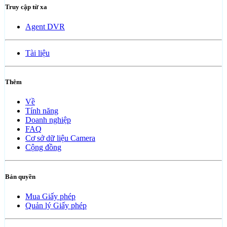
Truy cập từ xa
Agent DVR
Tài liệu
Thêm
Về
Tính năng
Doanh nghiệp
FAQ
Cơ sở dữ liệu Camera
Cộng đồng
Bản quyền
Mua Giấy phép
Quản lý Giấy phép