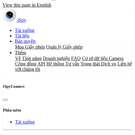
View this page in English
iSpy
Tải xuống
Tài liệu
Bản quyền
Mua Giấy phép
Quản lý Giấy phép
Thêm
Về
Tính năng
Doanh nghiệp
FAQ
Cơ sở dữ liệu Camera
Cộng đồng
API
Hệ thống Tư vấn
Trạng thái Dịch vụ
Liên hệ
với chúng tôi
iSpyConnect
Phần mềm
Tải xuống