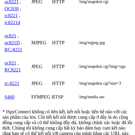
JPEG
HTTP
oc8221
,
/img/snapshot.cgi
OC830
,
rc8221
,
rc8221d
oc821
,
MJPEG
HTTP
oc821D
,
/img/mjpeg.jpg
RC-8221
oc821
,
JPEG
HTTP
/img/snapshot.cgi?img=vga
RC8221
JPEG
HTTP
rc-8221
/img/snapshot.cgi?size=3
FFMPEG
RTSP
S460
/img/media.sav
* iSpyConnect không có liên kết, kết nối hoặc liên hệ nào với các
sản phẩm của Iris. Chi tiết kết nối được cung cấp ở đây là do cộng
đồng cung cấp và có thể không đầy đủ, không chính xác hoặc đã lỗi
thời. Chúng tôi không cung cấp bất kỳ bảo đảm hay cam kết nào
rằng bạn sẽ có thể kết nối với camera của mình bằng các URL này.