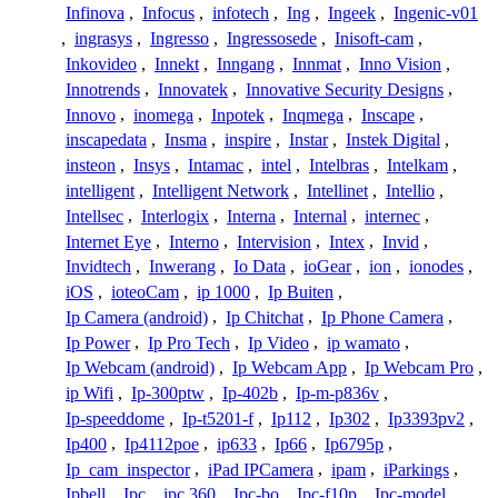
Infinova
,
Infocus
,
infotech
,
Ing
,
Ingeek
,
Ingenic-v01
,
ingrasys
,
Ingresso
,
Ingressosede
,
Inisoft-cam
,
Inkovideo
,
Innekt
,
Inngang
,
Innmat
,
Inno Vision
,
Innotrends
,
Innovatek
,
Innovative Security Designs
,
Innovo
,
inomega
,
Inpotek
,
Inqmega
,
Inscape
,
inscapedata
,
Insma
,
inspire
,
Instar
,
Instek Digital
,
insteon
,
Insys
,
Intamac
,
intel
,
Intelbras
,
Intelkam
,
intelligent
,
Intelligent Network
,
Intellinet
,
Intellio
,
Intellsec
,
Interlogix
,
Interna
,
Internal
,
internec
,
Internet Eye
,
Interno
,
Intervision
,
Intex
,
Invid
,
Invidtech
,
Inwerang
,
Io Data
,
ioGear
,
ion
,
ionodes
,
iOS
,
ioteoCam
,
ip 1000
,
Ip Buiten
,
Ip Camera (android)
,
Ip Chitchat
,
Ip Phone Camera
,
Ip Power
,
Ip Pro Tech
,
Ip Video
,
ip wamato
,
Ip Webcam (android)
,
Ip Webcam App
,
Ip Webcam Pro
,
ip Wifi
,
Ip-300ptw
,
Ip-402b
,
Ip-m-p836v
,
Ip-speeddome
,
Ip-t5201-f
,
Ip112
,
Ip302
,
Ip3393pv2
,
Ip400
,
Ip4112poe
,
ip633
,
Ip66
,
Ip6795p
,
Ip_cam_inspector
,
iPad IPCamera
,
ipam
,
iParkings
,
Ipbell
,
Ipc
,
ipc 360
,
Ipc-bo
,
Ipc-f10p
,
Ipc-model
,