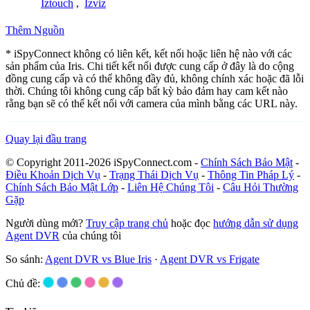
Iztouch
,
Izviz
Thêm Nguồn
* iSpyConnect không có liên kết, kết nối hoặc liên hệ nào với các
sản phẩm của Iris. Chi tiết kết nối được cung cấp ở đây là do cộng
đồng cung cấp và có thể không đầy đủ, không chính xác hoặc đã lỗi
thời. Chúng tôi không cung cấp bất kỳ bảo đảm hay cam kết nào
rằng bạn sẽ có thể kết nối với camera của mình bằng các URL này.
Quay lại đầu trang
© Copyright 2011-2026 iSpyConnect.com -
Chính Sách Bảo Mật
-
Điều Khoản Dịch Vụ
-
Trạng Thái Dịch Vụ
-
Thông Tin Pháp Lý
-
Chính Sách Bảo Mật Lớp
-
Liên Hệ Chúng Tôi
-
Câu Hỏi Thường
Gặp
Người dùng mới?
Truy cập trang chủ
hoặc đọc
hướng dẫn sử dụng
Agent DVR
của chúng tôi
So sánh:
Agent DVR vs Blue Iris
·
Agent DVR vs Frigate
Chủ đề: