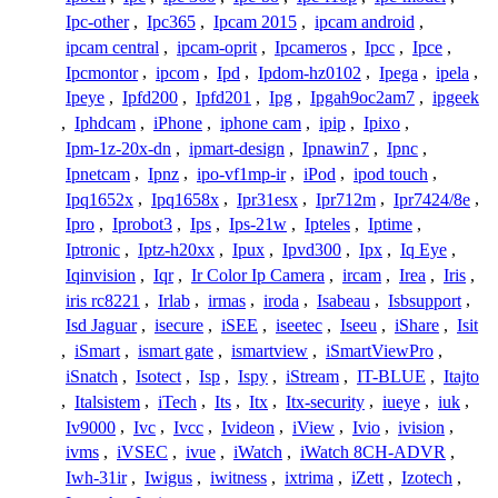
Ipc-other
,
Ipc365
,
Ipcam 2015
,
ipcam android
,
ipcam central
,
ipcam-oprit
,
Ipcameros
,
Ipcc
,
Ipce
,
Ipcmontor
,
ipcom
,
Ipd
,
Ipdom-hz0102
,
Ipega
,
ipela
,
Ipeye
,
Ipfd200
,
Ipfd201
,
Ipg
,
Ipgah9oc2am7
,
ipgeek
,
Iphdcam
,
iPhone
,
iphone cam
,
ipip
,
Ipixo
,
Ipm-1z-20x-dn
,
ipmart-design
,
Ipnawin7
,
Ipnc
,
Ipnetcam
,
Ipnz
,
ipo-vf1mp-ir
,
iPod
,
ipod touch
,
Ipq1652x
,
Ipq1658x
,
Ipr31esx
,
Ipr712m
,
Ipr7424/8e
,
Ipro
,
Iprobot3
,
Ips
,
Ips-21w
,
Ipteles
,
Iptime
,
Iptronic
,
Iptz-h20xx
,
Ipux
,
Ipvd300
,
Ipx
,
Iq Eye
,
Iqinvision
,
Iqr
,
Ir Color Ip Camera
,
ircam
,
Irea
,
Iris
,
iris rc8221
,
Irlab
,
irmas
,
iroda
,
Isabeau
,
Isbsupport
,
Isd Jaguar
,
isecure
,
iSEE
,
iseetec
,
Iseeu
,
iShare
,
Isit
,
iSmart
,
ismart gate
,
ismartview
,
iSmartViewPro
,
iSnatch
,
Isotect
,
Isp
,
Ispy
,
iStream
,
IT-BLUE
,
Itajto
,
Italsistem
,
iTech
,
Its
,
Itx
,
Itx-security
,
iueye
,
iuk
,
Iv9000
,
Ivc
,
Ivcc
,
Ivideon
,
iView
,
Ivio
,
ivision
,
ivms
,
iVSEC
,
ivue
,
iWatch
,
iWatch 8CH-ADVR
,
Iwh-31ir
,
Iwigus
,
iwitness
,
ixtrima
,
iZett
,
Izotech
,